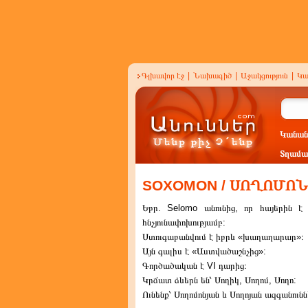
Գլխավոր էջ
|
Նախագիծ
|
Աջակցություն
|
Կա
Կանան
Տղամա
SOXOMON / ՍՈՂՈՄՈՆ
Եբր. Selomo անունից, որ հայերին է
հնչյունափոխությամբ:
Ստուգաբանվում է իբրև «խաղաղարար»։
Այն գալիս է «Աստվածաշնչից»:
Գործածական է VI դարից։
Կրճատ ձևերն են՝ Սողիկ, Սողոմ, Սողո:
Ունենք՝ Սողոմոնյան և Սողոյան ազգանունն