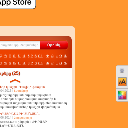
Չ
Պ
Ջ
Ռ
Ս
Վ
Տ
Ր
Ց
ՈՒ
Փ
Ք
և
Օ
Ֆ
Չ
Պ
Ջ
Ռ
Ս
Վ
Տ
Ր
Ց
ՈՒ
Փ
Ք
և
Օ
Ֆ
թերը (25)
եղի կանչը». Գագիկ Գինոսյան
.04.2016 |
Տեսանյութ
ր ուշադրությանն ենք ներկայացնում
նուններ» հայագիտական նախագծի և
արույկ» արշավական ակումբի հետ համատեղ
արահանված «Ցեղի կանչը» վերլուծական
ղոր
ԻՐԱՅՐ ՇԱՀՐԻՄԱՆՅԱՆ
.06.2014 |
Հարցազրույց
unner.com-ի հյուրն է ԺԻՐԱՅՐ
ԱՀՐԻՄԱՆՅԱՆ