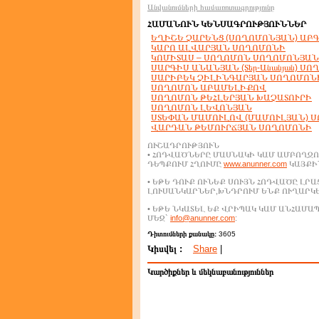
Անվանումների համառոտագրությունը
ՀԱՄԱՆՈՒՆ ԿԵՆՍԱԳՐՈՒԹՅՈՒՆՆԵՐ
ԵՂԻՇԵ ՉԱՐԵՆՑ (ՍՈՂՈՄՈՆՅԱՆ) ԱԲ
ԿԱՐՈ ԱԼՎԱՐՅԱՆ ՍՈՂՈՄՈՆԻ
ԿՈՄԻՏԱՍ – ՍՈՂՈՄՈՆ ՍՈՂՈՄՈՆՅԱՆ
ՍԱՐԳԻՍ ԱՆԱՆՅԱՆ (Տեր-Անանյան) Ս
ՍԱՐԻԲԵԿ ՉԻԼԻՆԳԱՐՅԱՆ ՍՈՂՈՄՈՆ
ՍՈՂՈՄՈՆ ԱԲԱՄԵԼԻՔՈՎ
ՍՈՂՈՄՈՆ ԹԵՀԼԵՐՅԱՆ ԽԱՉԱՏՈՒՐԻ
ՍՈՂՈՄՈՆ ԼԵՎՈՆՅԱՆ
ՍՏԵՓԱՆ ՄԱՄՈՒԼՈՎ (ՄԱՄՈՒԼՅԱՆ) 
ՎԱՐԴԱՆ ԹԵՄՈՒՐՃՅԱՆ ՍՈՂՈՄՈՆԻ
ՈՒՇԱԴՐՈՒԹՅՈՒՆ
• ՀՈԴՎԱԾՆԵՐԸ ՄԱՍՆԱԿԻ ԿԱՄ ԱՄԲՈՂՋՈ
ԴԵՊՔՈՒՄ ՀՂՈՒՄԸ
www.anunner.com
ԿԱՅՔԻՆ
• ԵԹԵ ԴՈՒՔ ՈՒՆԵՔ ՍՈՒՅՆ ՀՈԴՎԱԾԸ ԼՐ
ԼՈՒՍԱՆԿԱՐՆԵՐ,ԽՆԴՐՈՒՄ ԵՆՔ ՈՒՂԱՐԿ
• ԵԹԵ ՆԿԱՏԵԼ ԵՔ ՎՐԻՊԱԿ ԿԱՄ ԱՆՀԱՄ
ՄԵԶ`
info@anunner.com
:
Դիտումների քանակը:
3605
Կիսվել :
Share
|
Կարծիքներ և մեկնաբանություններ