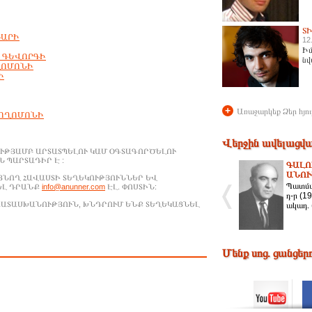
Տ
ԳԱՐԻ
12
Իմ
 ԳԵՎՈՐԳԻ
նվ
ՈՂՈՄՈՆԻ
Ի
+
Առաջարկեք Ձեր հյու
ՍՈՂՈՄՈՆԻ
Վերջին ավելացվա
ՒԹՅԱՄԲ ԱՐՏԱՏՊԵԼՈՒ ԿԱՄ ՕԳՏԱԳՈՐԾԵԼՈՒ
 ՊԱՐՏԱԴԻՐ Է :
ԳԱԼՈ
ԱՆՈ
ԱՑՆՈՂ ՀԱՎԱՍՏԻ ՏԵՂԵԿՈՒԹՅՈՒՆՆԵՐ ԵՎ
Պատմաբ
ԵԼ ԴՐԱՆՔ
info@anunner.com
ԷԼ. ՓՈՍՏԻՆ:
դ-ր (1
ԱՊԱՏԱՍԽԱՆՈՒԹՅՈՒՆ, ԽՆԴՐՈՒՄ ԵՆՔ ՏԵՂԵԿԱՑՆԵԼ
ակադ. 
Մենք սոց. ցանցեր