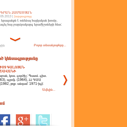
ԻԳՐԱՆ ՀԱՄԱՍՅԱՆ
.05.2013 |
Հարցազրույց
 երազանքն է ունենալ հայկական խումբ,
ագել հայ բարձրակարգ երաժիշտների հետ:
Բոլոր տեսանյութերը...
րին
ծ կենսագրությունը
ՒՍՏ ԳԱԼՈՅԱՆ
ՒՇԱՎԱՆԻ
ան, կուս. գործիչ: Պատմ. գիտ.
963), պրոֆ. (1964), ՀՀ ԳԱԱ
(1982, թղթ. անդամ՝ 1971-ից):
Ավելին...
ում