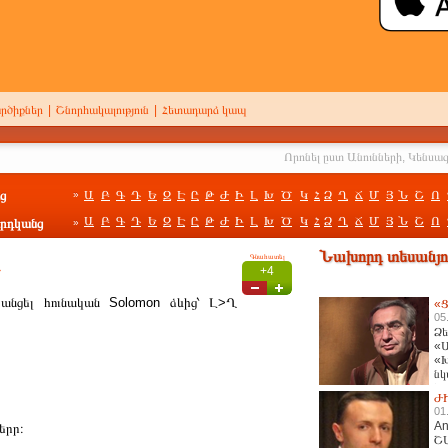
րծիքներ
|
Շնորհակալություն
|
Հետադարձ կապ
ց
Ա
Բ
Գ
Դ
Ե
Զ
Է
Ը
Թ
Ժ
Ի
Լ
Խ
Ծ
Կ
Հ
Ձ
Ղ
Ճ
Մ
Յ
Ն
Շ
Ո
»
Ա
Բ
Գ
Դ
Ե
Զ
Է
Ը
Թ
Ժ
Ի
Լ
Խ
Ծ
Կ
Հ
Ձ
Ղ
Ճ
Մ
Յ
Ն
Շ
Ո
րդկանց
»
Նախորդ տեսանյու
Գնահատել
+4
 անցել հունական Solomon ձևից՝ Լ>Ղ
«Ց
05
Ձե
«Ա
«Խ
նկ
հա
Ժ
01
An
երր։
Շ