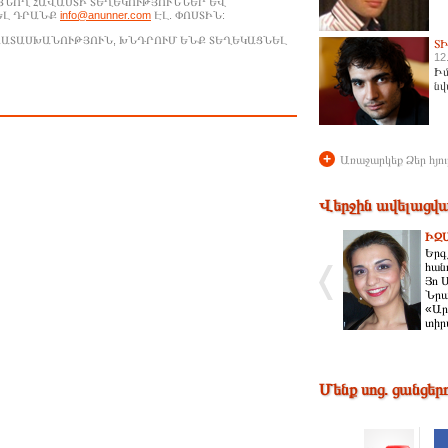
ԱՑՆՈՂ ՀԱՎԱՍՏԻ ՏԵՂԵԿՈՒԹՅՈՒՆՆԵՐ ԵՎ
ԵԼ ԴՐԱՆՔ
info@anunner.com
ԷԼ. ՓՈՍՏԻՆ:
ԱՊԱՏԱՍԽԱՆՈՒԹՅՈՒՆ, ԽՆԴՐՈՒՄ ԵՆՔ ՏԵՂԵԿԱՑՆԵԼ
Տ
12
Իմ
նվ
+
Առաջարկեք Ձեր հյու
Վերջին ավելացվա
ԻԶ
Երգչ
հանդ
Յո 
Նրա
«Ար
տիր
Մենք սոց. ցանցեր