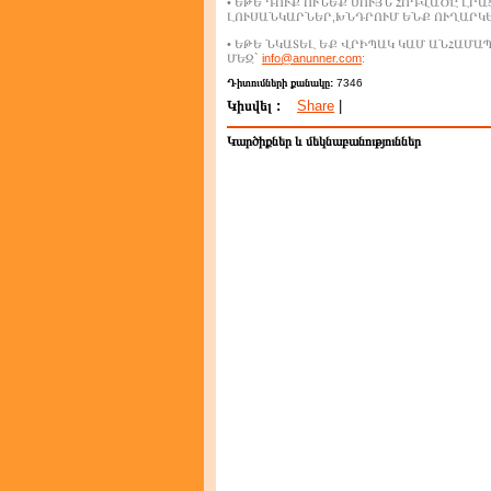
• ԵԹԵ ԴՈՒՔ ՈՒՆԵՔ ՍՈՒՅՆ ՀՈԴՎԱԾԸ ԼՐ
ԼՈՒՍԱՆԿԱՐՆԵՐ,ԽՆԴՐՈՒՄ ԵՆՔ ՈՒՂԱՐԿ
• ԵԹԵ ՆԿԱՏԵԼ ԵՔ ՎՐԻՊԱԿ ԿԱՄ ԱՆՀԱՄ
ՄԵԶ`
info@anunner.com
:
Դիտումների քանակը:
7346
Կիսվել :
Share
|
Կարծիքներ և մեկնաբանություններ