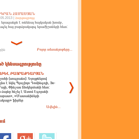
ԻԳՐԱՆ ՀԱՄԱՍՅԱՆ
.05.2013 |
Հարցազրույց
 երազանքն է ունենալ հայկական խումբ,
ագել հայ բարձրակարգ երաժիշտների հետ:
Բոլոր տեսանյութերը...
րին
ծ կենսագրությունը
ԱԲԵԼ ԲԱՅՐԱՔԴԱՐՅԱՆ
ուհի (սոպրանո): Ելույթներով
ես է եկել Պլաչիդո Դոմինգոյի, Յո-
Մայի, Փինչաս Զուկերմանի հետ:
 ձայնը հնչել է Ատոմ Էգոյանի
արատ», «Մատանիների
ակալը» ֆիլմեր
Ավելին...
ում