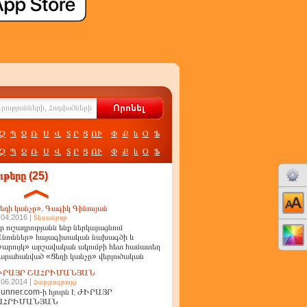
Չ
Պ
Ջ
Ռ
Ս
Վ
Տ
Ր
Ց
ՈՒ
Փ
Ք
և
Օ
Ֆ
Չ
Պ
Ջ
Ռ
Ս
Վ
Տ
Ր
Ց
ՈՒ
Փ
Ք
և
Օ
Ֆ
թերը (25)
եղի կանչը». Գագիկ Գինոսյան
.04.2016 |
Տեսանյութ
ր ուշադրությանն ենք ներկայացնում
նուններ» հայագիտական նախագծի և
արույկ» արշավական ակումբի հետ համատեղ
արահանված «Ցեղի կանչը» վերլուծական
ղոր
ԻՐԱՅՐ ՇԱՀՐԻՄԱՆՅԱՆ
.06.2014 |
Հարցազրույց
unner.com-ի հյուրն է ԺԻՐԱՅՐ
ԱՀՐԻՄԱՆՅԱՆ