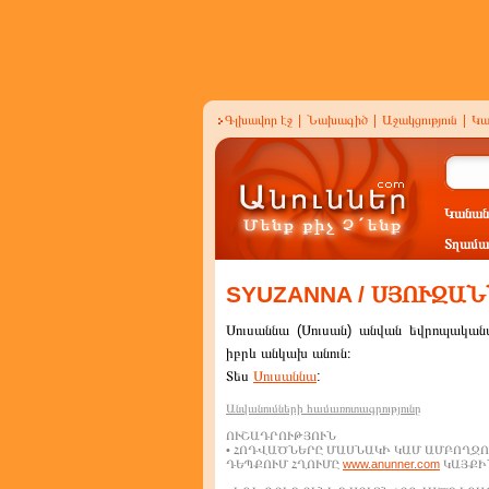
Գլխավոր էջ
|
Նախագիծ
|
Աջակցություն
|
Կա
Կանան
Տղամա
SYUZANNA / ՍՅՈՒԶԱ
Սուսաննա (Սուսան) անվան եվրոպական
իբրև անկախ անուն։
Տես
Սուսաննա
:
Անվանումների համառոտագրությունը
ՈՒՇԱԴՐՈՒԹՅՈՒՆ
• ՀՈԴՎԱԾՆԵՐԸ ՄԱՍՆԱԿԻ ԿԱՄ ԱՄԲՈՂՋՈ
ԴԵՊՔՈՒՄ ՀՂՈՒՄԸ
www.anunner.com
ԿԱՅՔԻՆ