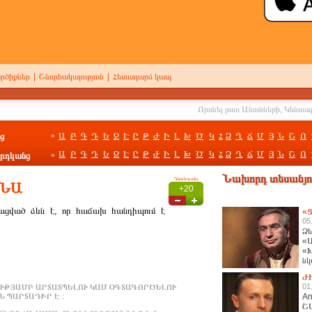
րծիքներ
|
Շնորհակալություն
|
Հետադարձ կապ
ց
Ա
Բ
Գ
Դ
Ե
Զ
Է
Ը
Թ
Ժ
Ի
Լ
Խ
Ծ
Կ
Հ
Ձ
Ղ
Ճ
Մ
Յ
Ն
Շ
Ո
»
Ա
Բ
Գ
Դ
Ե
Զ
Է
Ը
Թ
Ժ
Ի
Լ
Խ
Ծ
Կ
Հ
Ձ
Ղ
Ճ
Մ
Յ
Ն
Շ
Ո
րդկանց
»
Նախորդ տեսանյու
Գնահատել
ՆՆԱ
+20
ացված ձևն է, որ հաճախ հանդիպում է
«Ց
05
Ձե
«Ա
«Խ
նկ
հա
Ժ
01
ՒԹՅԱՄԲ ԱՐՏԱՏՊԵԼՈՒ ԿԱՄ ՕԳՏԱԳՈՐԾԵԼՈՒ
 ՊԱՐՏԱԴԻՐ Է :
An
Շ