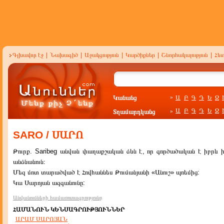
Գլխավոր էջ
|
Նախագիծ
|
Աջակցություն
|
Կարծիքներ
|
Շնորհակալություն
|
Հե
Կանանց
Ա
Բ
Գ
Դ
Ե
Զ
»
Ա
Բ
Գ
Դ
Ե
Զ
Տղամարդկանց
»
SARO / ՍԱՐՈ
Թուրք. Saribeg անվան փաղաքշական ձևն է, որ գործածական է իբրև ին
անձնանուն։
Մեզ մոտ տարածված է Հովհաննես Թումանյանի «Անուշ» պոեմից:
Կա Սարոյան ազգանունը:
Անվանումների համառոտագրությունը
ՀԱՄԱՆՈՒՆ ԿԵՆՍԱԳՐՈՒԹՅՈՒՆՆԵՐ
ԱՐԱՄ ՍԱՐՈՅԱՆ