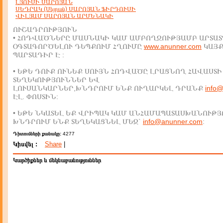
ԼՅՈՒՍԻ ՍԱՐՈՅԱՆ
ՍԵԴՐԱԿ (Սեյրան) ՍԱՐՈՅԱՆ ՖԻՐԴՈՒՍԻ
ՎԻԼՅԱՄ ՍԱՐՈՅԱՆ ԱՐՄԵՆԱԿԻ
ՈՒՇԱԴՐՈՒԹՅՈՒՆ
• ՀՈԴՎԱԾՆԵՐԸ ՄԱՍՆԱԿԻ ԿԱՄ ԱՄԲՈՂՋՈՒԹՅԱՄԲ ԱՐՏԱՏ
ՕԳՏԱԳՈՐԾԵԼՈՒ ԴԵՊՔՈՒՄ ՀՂՈՒՄԸ
www.anunner.com
ԿԱՅ
ՊԱՐՏԱԴԻՐ Է :
• ԵԹԵ ԴՈՒՔ ՈՒՆԵՔ ՍՈՒՅՆ ՀՈԴՎԱԾԸ ԼՐԱՑՆՈՂ ՀԱՎԱՍՏԻ
ՏԵՂԵԿՈՒԹՅՈՒՆՆԵՐ ԵՎ
ԼՈՒՍԱՆԿԱՐՆԵՐ,ԽՆԴՐՈՒՄ ԵՆՔ ՈՒՂԱՐԿԵԼ ԴՐԱՆՔ
info
ԷԼ. ՓՈՍՏԻՆ:
• ԵԹԵ ՆԿԱՏԵԼ ԵՔ ՎՐԻՊԱԿ ԿԱՄ ԱՆՀԱՄԱՊԱՏԱՍԽԱՆՈՒԹՅ
ԽՆԴՐՈՒՄ ԵՆՔ ՏԵՂԵԿԱՑՆԵԼ ՄԵԶ`
info@anunner.com
:
Դիտումների քանակը:
4277
Կիսվել :
Share
|
Կարծիքներ և մեկնաբանություններ