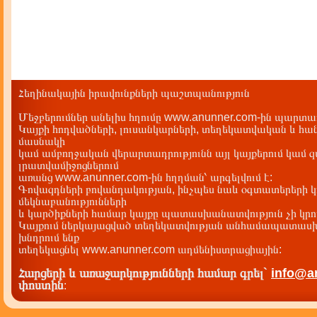
Հեղինակային իրավունքների պաշտպանություն
Մեջբերումներ անելիս հղումը www.anunner.com-ին պարտադ
Կայքի հոդվածների, լուսանկարների, տեղեկատվական և հան
մասնակի
կամ ամբողջական վերարտադրությունն այլ կայքերում կամ 
լրատվամիջոցներում
առանց www.anunner.com-ին հղղման՝ արգելվում է:
Գովազդների բովանդակության, ինչպես նաև օգտատերերի կ
մեկնաբանությունների
և կարծիքների համար կայքը պատասխանատվություն չի կրու
Կայքում ներկայացված տեղեկատվության անհամապատասխա
խնդրում ենք
տեղեկացնել www.anunner.com ադմենիստրացիային:
Հարցերի և առաջարկությունների համար գրել`
info@a
փոստին
: