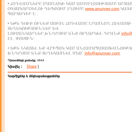
• ՀՈԴՎԱԾՆԵՐԸ ՄԱՍՆԱԿԻ ԿԱՄ ԱՄԲՈՂՋՈՒԹՅԱՄԲ ԱՐՏԱՏ
ՕԳՏԱԳՈՐԾԵԼՈՒ ԴԵՊՔՈՒՄ ՀՂՈՒՄԸ
www.anunner.com
ԿԱՅ
ՊԱՐՏԱԴԻՐ Է :
• ԵԹԵ ԴՈՒՔ ՈՒՆԵՔ ՍՈՒՅՆ ՀՈԴՎԱԾԸ ԼՐԱՑՆՈՂ ՀԱՎԱՍՏԻ
ՏԵՂԵԿՈՒԹՅՈՒՆՆԵՐ ԵՎ
ԼՈՒՍԱՆԿԱՐՆԵՐ,ԽՆԴՐՈՒՄ ԵՆՔ ՈՒՂԱՐԿԵԼ ԴՐԱՆՔ
info
ԷԼ. ՓՈՍՏԻՆ:
• ԵԹԵ ՆԿԱՏԵԼ ԵՔ ՎՐԻՊԱԿ ԿԱՄ ԱՆՀԱՄԱՊԱՏԱՍԽԱՆՈՒԹՅ
ԽՆԴՐՈՒՄ ԵՆՔ ՏԵՂԵԿԱՑՆԵԼ ՄԵԶ`
info@anunner.com
:
Դիտումների քանակը:
4844
Կիսվել :
Share
|
Կարծիքներ և մեկնաբանություններ