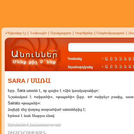
Գլխավոր էջ
|
Նախագիծ
|
Աջակցություն
|
Կարծիքներ
|
Շնորհակալություն
|
Հե
Կանանց
Ա
Բ
Գ
Դ
Ե
Զ
»
Ա
Բ
Գ
Դ
Ե
Զ
Տղամարդկանց
»
SARA / ՍԱՌԱ
Եբր. Sara անունն է, որ գալիս է «Հին կտակարանից»:
Նշանակում է «տիրուհի», «թագուհի» (եբր. srr «տիրել» բառից, ասու
Sairatu «թագուհի»:
Հայերի մեջ վաղուց տարածված անուններից է։
Երևում է նաև Սարրա ձևով։
Անվանումների համառոտագրությունը
ՈՒՇԱԴՐՈՒԹՅՈՒՆ