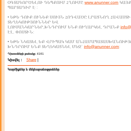
ՕԳՏԱԳՈՐԾԵԼՈՒ ԴԵՊՔՈՒՄ ՀՂՈՒՄԸ
www.anunner.com
ԿԱՅ
ՊԱՐՏԱԴԻՐ Է :
• ԵԹԵ ԴՈՒՔ ՈՒՆԵՔ ՍՈՒՅՆ ՀՈԴՎԱԾԸ ԼՐԱՑՆՈՂ ՀԱՎԱՍՏԻ
ՏԵՂԵԿՈՒԹՅՈՒՆՆԵՐ ԵՎ
ԼՈՒՍԱՆԿԱՐՆԵՐ,ԽՆԴՐՈՒՄ ԵՆՔ ՈՒՂԱՐԿԵԼ ԴՐԱՆՔ
info
ԷԼ. ՓՈՍՏԻՆ:
• ԵԹԵ ՆԿԱՏԵԼ ԵՔ ՎՐԻՊԱԿ ԿԱՄ ԱՆՀԱՄԱՊԱՏԱՍԽԱՆՈՒԹՅ
ԽՆԴՐՈՒՄ ԵՆՔ ՏԵՂԵԿԱՑՆԵԼ ՄԵԶ`
info@anunner.com
:
Դիտումների քանակը:
4161
Կիսվել :
Share
|
Կարծիքներ և մեկնաբանություններ