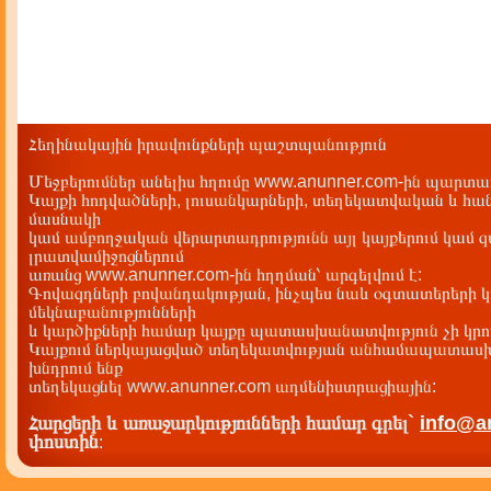
Հեղինակային իրավունքների պաշտպանություն
Մեջբերումներ անելիս հղումը www.anunner.com-ին պարտադ
Կայքի հոդվածների, լուսանկարների, տեղեկատվական և հան
մասնակի
կամ ամբողջական վերարտադրությունն այլ կայքերում կամ 
լրատվամիջոցներում
առանց www.anunner.com-ին հղղման՝ արգելվում է:
Գովազդների բովանդակության, ինչպես նաև օգտատերերի կ
մեկնաբանությունների
և կարծիքների համար կայքը պատասխանատվություն չի կրու
Կայքում ներկայացված տեղեկատվության անհամապատասխա
խնդրում ենք
տեղեկացնել www.anunner.com ադմենիստրացիային:
Հարցերի և առաջարկությունների համար գրել`
info@a
փոստին
: