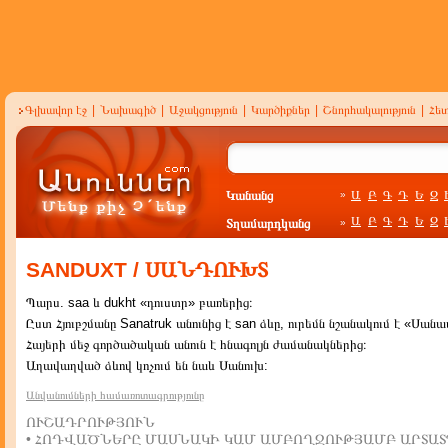
Գլխավոր էջ
|
Նախագիծ
|
Աջակցություն
|
Կարծիքներ
|
Շնորհակալություն
|
Հե
Կանանց
Ա
Բ
Գ
Դ
Ե
Զ
»
Ա
Բ
Գ
Դ
Ե
Զ
Տղամարդկանց
»
SANDUXT / ՍԱՆԴՈՒԽՏ
Պարս. saa և dukht «դուստր» բառերից։
Ըստ Հյուբշմանը Sanatruk անունից է san ձևը, ուրեմն նշանակում է «Սան
Հայերի մեջ գործածական անուն է հնագոլյն ժամանակներից։
Աղավաղված ձևով կոչում են նաև Սանուխ:
Անվանումների համառոտագրությունը
ՈՒՇԱԴՐՈՒԹՅՈՒՆ
• ՀՈԴՎԱԾՆԵՐԸ ՄԱՍՆԱԿԻ ԿԱՄ ԱՄԲՈՂՋՈՒԹՅԱՄԲ ԱՐՏԱՏ