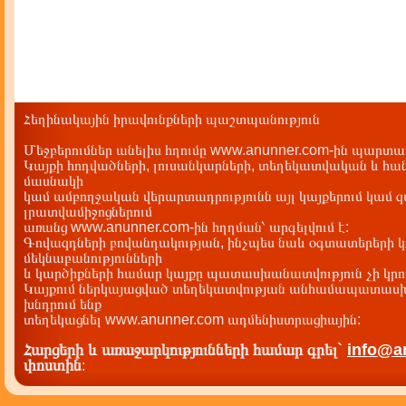
Հեղինակային իրավունքների պաշտպանություն
Մեջբերումներ անելիս հղումը www.anunner.com-ին պարտադ
Կայքի հոդվածների, լուսանկարների, տեղեկատվական և հան
մասնակի
կամ ամբողջական վերարտադրությունն այլ կայքերում կամ 
լրատվամիջոցներում
առանց www.anunner.com-ին հղղման՝ արգելվում է:
Գովազդների բովանդակության, ինչպես նաև օգտատերերի կ
մեկնաբանությունների
և կարծիքների համար կայքը պատասխանատվություն չի կրու
Կայքում ներկայացված տեղեկատվության անհամապատասխա
խնդրում ենք
տեղեկացնել www.anunner.com ադմենիստրացիային:
Հարցերի և առաջարկությունների համար գրել`
info@a
փոստին
: