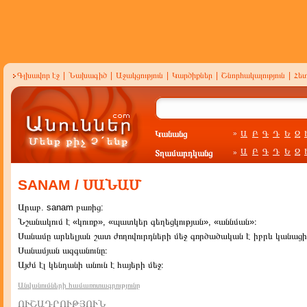
Գլխավոր էջ
|
Նախագիծ
|
Աջակցություն
|
Կարծիքներ
|
Շնորհակալություն
|
Հե
Կանանց
Ա
Բ
Գ
Դ
Ե
Զ
»
Ա
Բ
Գ
Դ
Ե
Զ
Տղամարդկանց
»
SANAM / ՍԱՆԱՄ
Արաբ. sanam բառից:
Նշանակում է «կուռք», «պատկեր գեղեցկության», «աննման»։
Սանամը արևելյան շատ ժողովուրդների մեջ գործածական է իբրև կանացի 
Սանամյան ազգանունը։
Այժմ էլ կենդանի անուն է հայերի մեջ։
Անվանումների համառոտագրությունը
ՈՒՇԱԴՐՈՒԹՅՈՒՆ