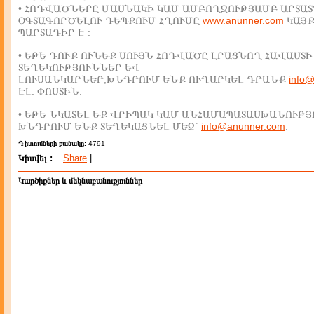
• ՀՈԴՎԱԾՆԵՐԸ ՄԱՍՆԱԿԻ ԿԱՄ ԱՄԲՈՂՋՈՒԹՅԱՄԲ ԱՐՏԱՏ
ՕԳՏԱԳՈՐԾԵԼՈՒ ԴԵՊՔՈՒՄ ՀՂՈՒՄԸ
www.anunner.com
ԿԱՅ
ՊԱՐՏԱԴԻՐ Է :
• ԵԹԵ ԴՈՒՔ ՈՒՆԵՔ ՍՈՒՅՆ ՀՈԴՎԱԾԸ ԼՐԱՑՆՈՂ ՀԱՎԱՍՏԻ
ՏԵՂԵԿՈՒԹՅՈՒՆՆԵՐ ԵՎ
ԼՈՒՍԱՆԿԱՐՆԵՐ,ԽՆԴՐՈՒՄ ԵՆՔ ՈՒՂԱՐԿԵԼ ԴՐԱՆՔ
info
ԷԼ. ՓՈՍՏԻՆ:
• ԵԹԵ ՆԿԱՏԵԼ ԵՔ ՎՐԻՊԱԿ ԿԱՄ ԱՆՀԱՄԱՊԱՏԱՍԽԱՆՈՒԹՅ
ԽՆԴՐՈՒՄ ԵՆՔ ՏԵՂԵԿԱՑՆԵԼ ՄԵԶ`
info@anunner.com
:
Դիտումների քանակը:
4791
Կիսվել :
Share
|
Կարծիքներ և մեկնաբանություններ