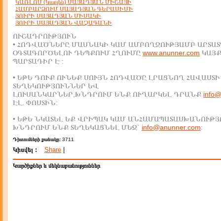
ԿԱՌԼՈՍ (Կառլեն) ՍԱՅԱԴՅԱՆ ՄԻՇԱՅԻ
ՀԱՄԲԱՐՁՈՒՄ ՍԱՅԱԴՅԱՆ ԳԵՐԱՍԻՄԻ
ՅՈՒՐԻ ՍԱՅԱԴՅԱՆ ՄԻՍԱԿԻ
ՅՈՒՐԻ ՍԱՅԱԴՅԱՆ ՎԱՉԱԳԱՆԻ
ՈՒՇԱԴՐՈՒԹՅՈՒՆ
• ՀՈԴՎԱԾՆԵՐԸ ՄԱՍՆԱԿԻ ԿԱՄ ԱՄԲՈՂՋՈՒԹՅԱՄԲ ԱՐՏԱՏ
ՕԳՏԱԳՈՐԾԵԼՈՒ ԴԵՊՔՈՒՄ ՀՂՈՒՄԸ
www.anunner.com
ԿԱՅ
ՊԱՐՏԱԴԻՐ Է :
• ԵԹԵ ԴՈՒՔ ՈՒՆԵՔ ՍՈՒՅՆ ՀՈԴՎԱԾԸ ԼՐԱՑՆՈՂ ՀԱՎԱՍՏԻ
ՏԵՂԵԿՈՒԹՅՈՒՆՆԵՐ ԵՎ
ԼՈՒՍԱՆԿԱՐՆԵՐ,ԽՆԴՐՈՒՄ ԵՆՔ ՈՒՂԱՐԿԵԼ ԴՐԱՆՔ
info
ԷԼ. ՓՈՍՏԻՆ:
• ԵԹԵ ՆԿԱՏԵԼ ԵՔ ՎՐԻՊԱԿ ԿԱՄ ԱՆՀԱՄԱՊԱՏԱՍԽԱՆՈՒԹՅ
ԽՆԴՐՈՒՄ ԵՆՔ ՏԵՂԵԿԱՑՆԵԼ ՄԵԶ`
info@anunner.com
:
Դիտումների քանակը:
3711
Կիսվել :
Share
|
Կարծիքներ և մեկնաբանություններ