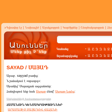
Գլխավոր էջ
|
Նախագիծ
|
Աջակցություն
|
Կարծիքներ
|
Շնորհակալություն
|
Հե
Կանանց
Ա
Բ
Գ
Դ
Ե
Զ
»
Ա
Բ
Գ
Դ
Ե
Զ
Տղամարդկանց
»
SAYAD / ՍԱՅԱԴ
Արաբ. sayyad բառից:
Նշանակում է «որսորդ»:
Սրանից՝ Սայադյան ազգանունը:
Հանդիպում ենք նաև
Սայաթ
ձևով՝
Սայաթ-Նովա
:
Անվանումների համառոտագրությունը
ՀԱՄԱՆՈՒՆ ԿԵՆՍԱԳՐՈՒԹՅՈՒՆՆԵՐ
ԱՐԱՄԱՅԻՍ ՍԱՅԱԴՈՎ ՎԱՀԱՆԻ