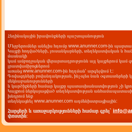
Հեղինակային իրավունքների պաշտպանություն
Մեջբերումներ անելիս հղումը www.anunner.com-ին պարտադ
Կայքի հոդվածների, լուսանկարների, տեղեկատվական և հան
մասնակի
կամ ամբողջական վերարտադրությունն այլ կայքերում կամ 
լրատվամիջոցներում
առանց www.anunner.com-ին հղղման՝ արգելվում է:
Գովազդների բովանդակության, ինչպես նաև օգտատերերի կ
մեկնաբանությունների
և կարծիքների համար կայքը պատասխանատվություն չի կրու
Կայքում ներկայացված տեղեկատվության անհամապատասխա
խնդրում ենք
տեղեկացնել www.anunner.com ադմենիստրացիային:
Հարցերի և առաջարկությունների համար գրել`
info@a
փոստին
: