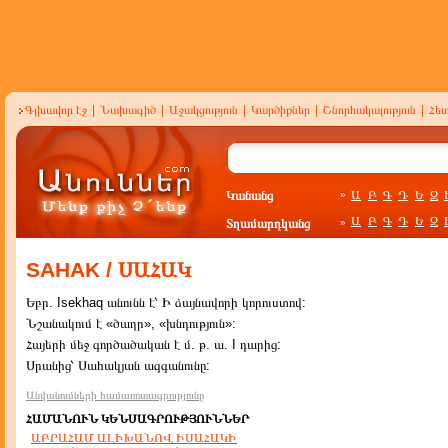
Գլխավոր էջ
|
Նախագիծ
|
Աջակցություն
|
Կարծիքներ
|
Շնորհակալություն
|
Հե
Կանանց
Ա
Բ
Գ
Դ
Ե
Զ
»
Ա
Բ
Գ
Դ
Ե
Զ
Տղամարդկանց
»
SAHAK / ՍԱՀԱԿ
Եբր. Isekhaq անունն է՝ Ի ձայնավորի կորուստով:
Նշանակում է «ծաղր», «խնդություն»:
Հայերի մեջ գործածական է մ. թ. ա. I դարից:
Սրանից՝ Սահակյան ազգանունը:
Անվանումների համառոտագրությունը
ՀԱՄԱՆՈՒՆ ԿԵՆՍԱԳՐՈՒԹՅՈՒՆՆԵՐ
ԱԲՐԱՀԱՄ ԱԼԻԽԱՆՈՎ ԻՍԱՀԱԿԻ