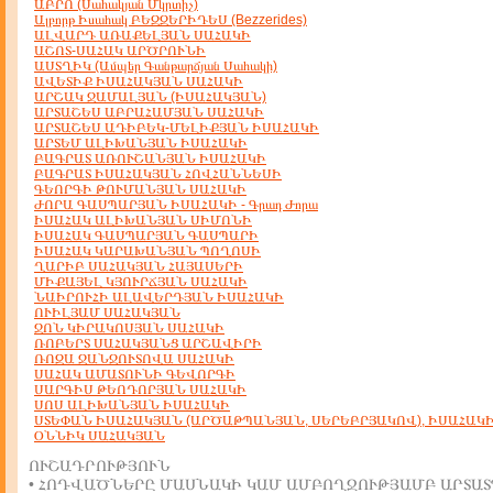
ԱԲՐՈ (Սահակյան Մկրտիչ)
Ալբորթ Իսահակ ԲԵԶԶԵՐԻԴԵՍ (Bezzerides)
ԱԼՎԱՐԴ ԱՌԱՔԵԼՅԱՆ ՍԱՀԱԿԻ
ԱՇՈՏ-ՍԱՀԱԿ ԱՐԾՐՈՒՆԻ
ԱՍՏՂԻԿ (Ամպեր Գանթարճյան Սահակի)
ԱՎԵՏԻՔ ԻՍԱՀԱԿՅԱՆ ՍԱՀԱԿԻ
ԱՐՇԱԿ ՋԱՄԱԼՅԱՆ (ԻՍԱՀԱԿՅԱՆ)
ԱՐՏԱՇԵՍ ԱԲՐԱՀԱՄՅԱՆ ՍԱՀԱԿԻ
ԱՐՏԱՇԵՍ ԱԴԻԲԵԿ-ՄԵԼԻՔՅԱՆ ԻՍԱՀԱԿԻ
ԱՐՏԵՄ ԱԼԻԽԱՆՅԱՆ ԻՍԱՀԱԿԻ
ԲԱԳՐԱՏ ԱՌՈՒՇԱՆՅԱՆ ԻՍԱՀԱԿԻ
ԲԱԳՐԱՏ ԻՍԱՀԱԿՅԱՆ ՀՈՎՀԱՆՆԵՍԻ
ԳԵՈՐԳԻ ԹՈՒՄԱՆՅԱՆ ՍԱՀԱԿԻ
ԺՈՐԱ ԳԱՍՊԱՐՅԱՆ ԻՍԱՀԱԿԻ - Գրադ Ժորա
ԻՍԱՀԱԿ ԱԼԻԽԱՆՅԱՆ ՍԻՄՈՆԻ
ԻՍԱՀԱԿ ԳԱՍՊԱՐՅԱՆ ԳԱՍՊԱՐԻ
ԻՍԱՀԱԿ ԿԱՐԱԽԱՆՅԱՆ ՊՈՂՈՍԻ
ՂԱՐԻԲ ՍԱՀԱԿՅԱՆ ՀԱՅԱՍԵՐԻ
ՄԻՔԱՅԵԼ ԿՅՈՒՐՃՅԱՆ ՍԱՀԱԿԻ
ՆԱԻՐՈՒՀԻ ԱԼԱՎԵՐԴՅԱՆ ԻՍԱՀԱԿԻ
ՈՒԻԼՅԱՄ ՍԱՀԱԿՅԱՆ
ՋՈՆ ԿԻՐԱԿՈՍՅԱՆ ՍԱՀԱԿԻ
ՌՈԲԵՐՏ ՍԱՀԱԿՅԱՆՑ ԱՐՇԱՎԻՐԻ
ՌՈԶԱ ՋԱՆՋՈՒՏՈՎԱ ՍԱՀԱԿԻ
ՍԱՀԱԿ ԱՄԱՏՈՒՆԻ ԳԵՎՈՐԳԻ
ՍԱՐԳԻՍ ԹԵՈԴՈՐՅԱՆ ՍԱՀԱԿԻ
ՍՈՍ ԱԼԻԽԱՆՅԱՆ ԻՍԱՀԱԿԻ
ՍՏԵՓԱՆ ԻՍԱՀԱԿՅԱՆ (ԱՐԾԱԹՊԱՆՅԱՆ, ՍԵՐԵԲՐՅԱԿՈՎ), ԻՍԱՀԱԿ
ՕՆՆԻԿ ՍԱՀԱԿՅԱՆ
ՈՒՇԱԴՐՈՒԹՅՈՒՆ
• ՀՈԴՎԱԾՆԵՐԸ ՄԱՍՆԱԿԻ ԿԱՄ ԱՄԲՈՂՋՈՒԹՅԱՄԲ ԱՐՏԱՏ