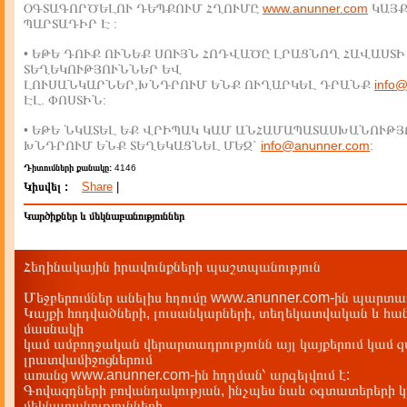
ՕԳՏԱԳՈՐԾԵԼՈՒ ԴԵՊՔՈՒՄ ՀՂՈՒՄԸ
www.anunner.com
ԿԱՅ
ՊԱՐՏԱԴԻՐ Է :
• ԵԹԵ ԴՈՒՔ ՈՒՆԵՔ ՍՈՒՅՆ ՀՈԴՎԱԾԸ ԼՐԱՑՆՈՂ ՀԱՎԱՍՏԻ
ՏԵՂԵԿՈՒԹՅՈՒՆՆԵՐ ԵՎ
ԼՈՒՍԱՆԿԱՐՆԵՐ,ԽՆԴՐՈՒՄ ԵՆՔ ՈՒՂԱՐԿԵԼ ԴՐԱՆՔ
info
ԷԼ. ՓՈՍՏԻՆ:
• ԵԹԵ ՆԿԱՏԵԼ ԵՔ ՎՐԻՊԱԿ ԿԱՄ ԱՆՀԱՄԱՊԱՏԱՍԽԱՆՈՒԹՅ
ԽՆԴՐՈՒՄ ԵՆՔ ՏԵՂԵԿԱՑՆԵԼ ՄԵԶ`
info@anunner.com
:
Դիտումների քանակը:
4146
Կիսվել :
Share
|
Կարծիքներ և մեկնաբանություններ
Հեղինակային իրավունքների պաշտպանություն
Մեջբերումներ անելիս հղումը www.anunner.com-ին պարտադ
Կայքի հոդվածների, լուսանկարների, տեղեկատվական և հան
մասնակի
կամ ամբողջական վերարտադրությունն այլ կայքերում կամ 
լրատվամիջոցներում
առանց www.anunner.com-ին հղղման՝ արգելվում է:
Գովազդների բովանդակության, ինչպես նաև օգտատերերի կ
մեկնաբանությունների