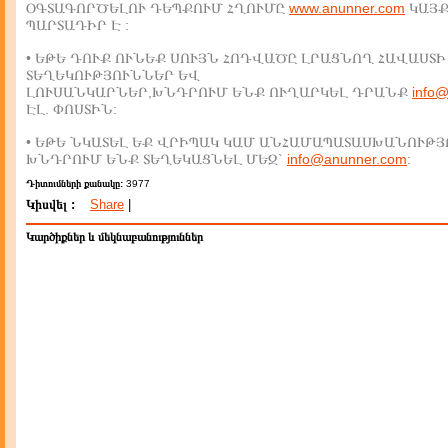
ՕԳՏԱԳՈՐԾԵԼՈՒ ԴԵՊՔՈՒՄ ՀՂՈՒՄԸ
www.anunner.com
ԿԱՅ
ՊԱՐՏԱԴԻՐ Է :
• ԵԹԵ ԴՈՒՔ ՈՒՆԵՔ ՍՈՒՅՆ ՀՈԴՎԱԾԸ ԼՐԱՑՆՈՂ ՀԱՎԱՍՏԻ
ՏԵՂԵԿՈՒԹՅՈՒՆՆԵՐ ԵՎ
ԼՈՒՍԱՆԿԱՐՆԵՐ,ԽՆԴՐՈՒՄ ԵՆՔ ՈՒՂԱՐԿԵԼ ԴՐԱՆՔ
info
ԷԼ. ՓՈՍՏԻՆ:
• ԵԹԵ ՆԿԱՏԵԼ ԵՔ ՎՐԻՊԱԿ ԿԱՄ ԱՆՀԱՄԱՊԱՏԱՍԽԱՆՈՒԹՅ
ԽՆԴՐՈՒՄ ԵՆՔ ՏԵՂԵԿԱՑՆԵԼ ՄԵԶ`
info@anunner.com
:
Դիտումների քանակը:
3977
Կիսվել :
Share
|
Կարծիքներ և մեկնաբանություններ