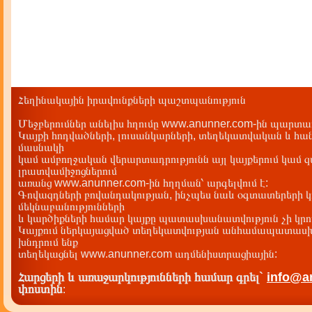
Հեղինակային իրավունքների պաշտպանություն
Մեջբերումներ անելիս հղումը www.anunner.com-ին պարտադ
Կայքի հոդվածների, լուսանկարների, տեղեկատվական և հան
մասնակի
կամ ամբողջական վերարտադրությունն այլ կայքերում կամ 
լրատվամիջոցներում
առանց www.anunner.com-ին հղղման՝ արգելվում է:
Գովազդների բովանդակության, ինչպես նաև օգտատերերի կ
մեկնաբանությունների
և կարծիքների համար կայքը պատասխանատվություն չի կրու
Կայքում ներկայացված տեղեկատվության անհամապատասխա
խնդրում ենք
տեղեկացնել www.anunner.com ադմենիստրացիային:
Հարցերի և առաջարկությունների համար գրել`
info@a
փոստին
: