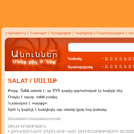
Գլխավոր էջ
|
Նախագիծ
|
Աջակցություն
|
Կարծիքներ
|
Շնորհակալություն
|
Հե
Կանանց
Ա
Բ
Գ
Դ
Ե
Զ
»
Ա
Բ
Գ
Դ
Ե
Զ
Տղամարդկանց
»
SALAT / ՍԱԼԱԹ
Թուրք. Salat անունն է, որ XVII դարից գործածական էր հայերի մեջ։
Ծագել է արաբ. salat բառից:
Նշանակում է «աղոթք»:
Այժմ էլ կարելի է հանդիպել այս անունը կրող հայ կանանց։
Անվանումների համառոտագրությունը
ՈՒՇԱԴՐՈՒԹՅՈՒՆ
• ՀՈԴՎԱԾՆԵՐԸ ՄԱՍՆԱԿԻ ԿԱՄ ԱՄԲՈՂՋՈՒԹՅԱՄԲ ԱՐՏԱՏ