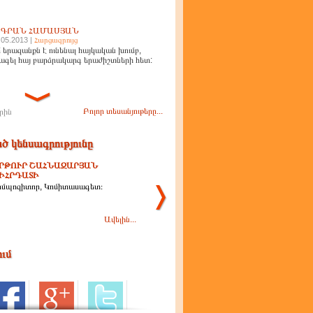
ԻԳՐԱՆ ՀԱՄԱՍՅԱՆ
.05.2013 |
Հարցազրույց
 երազանքն է ունենալ հայկական խումբ,
ագել հայ բարձրակարգ երաժիշտների հետ:
Բոլոր տեսանյութերը...
րին
ծ կենսագրությունը
ՐԹՈՒՐ ՇԱՀՆԱԶԱՐՅԱՆ
ԻՀՐԴԱՏԻ
ոմպոզիտոր, Կոմիտասագետ։
Ավելին...
ում