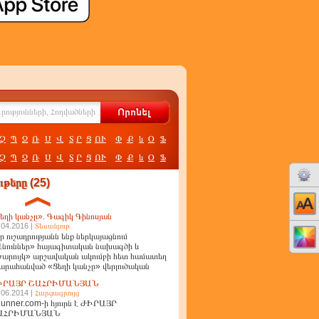
Չ
Պ
Ջ
Ռ
Ս
Վ
Տ
Ր
Ց
ՈՒ
Փ
Ք
և
Օ
Ֆ
Չ
Պ
Ջ
Ռ
Ս
Վ
Տ
Ր
Ց
ՈՒ
Փ
Ք
և
Օ
Ֆ
թերը (25)
եղի կանչը». Գագիկ Գինոսյան
.04.2016 |
Տեսանյութ
ր ուշադրությանն ենք ներկայացնում
նուններ» հայագիտական նախագծի և
արույկ» արշավական ակումբի հետ համատեղ
արահանված «Ցեղի կանչը» վերլուծական
ղոր
ԻՐԱՅՐ ՇԱՀՐԻՄԱՆՅԱՆ
.06.2014 |
Հարցազրույց
unner.com-ի հյուրն է ԺԻՐԱՅՐ
ԱՀՐԻՄԱՆՅԱՆ