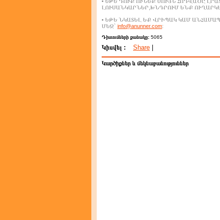
• ԵԹԵ ԴՈՒՔ ՈՒՆԵՔ ՍՈՒՅՆ ՀՈԴՎԱԾԸ ԼՐ
ԼՈՒՍԱՆԿԱՐՆԵՐ,ԽՆԴՐՈՒՄ ԵՆՔ ՈՒՂԱՐԿ
• ԵԹԵ ՆԿԱՏԵԼ ԵՔ ՎՐԻՊԱԿ ԿԱՄ ԱՆՀԱՄ
ՄԵԶ`
info@anunner.com
:
Դիտումների քանակը:
5065
Կիսվել :
Share
|
Կարծիքներ և մեկնաբանություններ