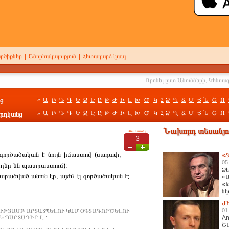
րծիքներ
|
Շնորհակալություն
|
Հետադարձ կապ
ց
Ա
Բ
Գ
Դ
Ե
Զ
Է
Ը
Թ
Ժ
Ի
Լ
Խ
Ծ
Կ
Հ
Ձ
Ղ
Ճ
Մ
Յ
Ն
Շ
Ո
»
Ա
Բ
Գ
Դ
Ե
Զ
Է
Ը
Թ
Ժ
Ի
Լ
Խ
Ծ
Կ
Հ
Ձ
Ղ
Ճ
Մ
Յ
Ն
Շ
Ո
րդկանց
»
Նախորդ տեսանյու
Գնահատել
-3
 գործածական է նույն իմաստով (սադափ,
«Ց
05
րդեր են պատրաստում)։
Ձե
արածված անուն էր, այժմ էլ գործածական Է:
«Ա
«Խ
նկ
հա
Ժ
01
ՒԹՅԱՄԲ ԱՐՏԱՏՊԵԼՈՒ ԿԱՄ ՕԳՏԱԳՈՐԾԵԼՈՒ
 ՊԱՐՏԱԴԻՐ Է :
An
Շ