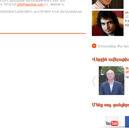
ԱՑՆՈՂ ՀԱՎԱՍՏԻ ՏԵՂԵԿՈՒԹՅՈՒՆՆԵՐ ԵՎ
ԵԼ ԴՐԱՆՔ
info@anunner.com
ԷԼ. ՓՈՍՏԻՆ:
ԱՊԱՏԱՍԽԱՆՈՒԹՅՈՒՆ, ԽՆԴՐՈՒՄ ԵՆՔ ՏԵՂԵԿԱՑՆԵԼ
Տ
12
Իմ
նվ
+
Առաջարկեք Ձեր հյու
Վերջին ավելացվա
Ա
Մ
Կ
Մենք սոց. ցանցեր