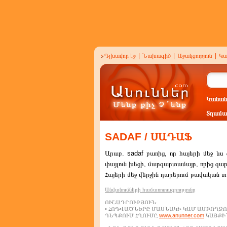
Գլխավոր էջ
|
Նախագիծ
|
Աջակցություն
|
Կա
Կանան
Տղամա
SADAF / ՍԱԴԱՖ
Արաբ. sadaf բառից, որ հայերի մեջ ևս
փայլուն խեցի, մարգարտամայր, որից զա
Հայերի մեջ վերջին դարերում բավական տ
Անվանումների համառոտագրությունը
ՈՒՇԱԴՐՈՒԹՅՈՒՆ
• ՀՈԴՎԱԾՆԵՐԸ ՄԱՍՆԱԿԻ ԿԱՄ ԱՄԲՈՂՋՈ
ԴԵՊՔՈՒՄ ՀՂՈՒՄԸ
www.anunner.com
ԿԱՅՔԻՆ