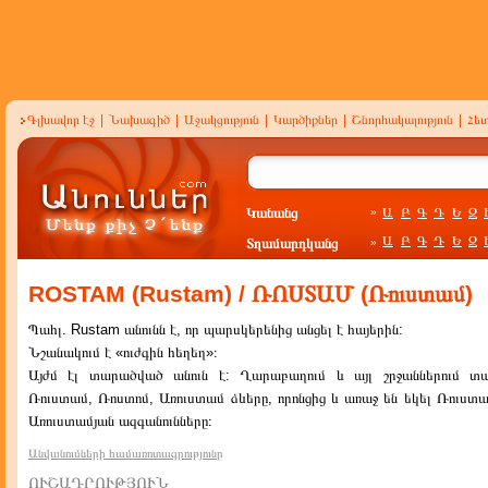
Գլխավոր էջ
|
Նախագիծ
|
Աջակցություն
|
Կարծիքներ
|
Շնորհակալություն
|
Հե
Կանանց
Ա
Բ
Գ
Դ
Ե
Զ
»
Ա
Բ
Գ
Դ
Ե
Զ
Տղամարդկանց
»
ROSTAM (Rustam) / ՌՈՍՏԱՄ (Ռուստամ)
Պահլ. Rustam անունն է, որ պարսկերենից անցել է հայերին:
Նշանակում է «ուժգին հեղեղ»։
Այժմ էլ տարածված անուն է: Ղարաբաղում և այլ շրջաններում 
Ռուստամ, Ռոստոմ, Առուստամ ձևերը, որոնցից և առաջ են եկել Ռուստա
Առուստամյան ազգանունները։
Անվանումների համառոտագրությունը
ՈՒՇԱԴՐՈՒԹՅՈՒՆ