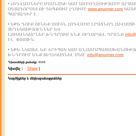
• ՀՈԴՎԱԾՆԵՐԸ ՄԱՍՆԱԿԻ ԿԱՄ ԱՄԲՈՂՋՈՒԹՅԱՄԲ ԱՐՏԱՏ
ՕԳՏԱԳՈՐԾԵԼՈՒ ԴԵՊՔՈՒՄ ՀՂՈՒՄԸ
www.anunner.com
ԿԱՅ
ՊԱՐՏԱԴԻՐ Է :
• ԵԹԵ ԴՈՒՔ ՈՒՆԵՔ ՍՈՒՅՆ ՀՈԴՎԱԾԸ ԼՐԱՑՆՈՂ ՀԱՎԱՍՏԻ
ՏԵՂԵԿՈՒԹՅՈՒՆՆԵՐ ԵՎ
ԼՈՒՍԱՆԿԱՐՆԵՐ,ԽՆԴՐՈՒՄ ԵՆՔ ՈՒՂԱՐԿԵԼ ԴՐԱՆՔ
info
ԷԼ. ՓՈՍՏԻՆ:
• ԵԹԵ ՆԿԱՏԵԼ ԵՔ ՎՐԻՊԱԿ ԿԱՄ ԱՆՀԱՄԱՊԱՏԱՍԽԱՆՈՒԹՅ
ԽՆԴՐՈՒՄ ԵՆՔ ՏԵՂԵԿԱՑՆԵԼ ՄԵԶ`
info@anunner.com
:
Դիտումների քանակը:
4046
Կիսվել :
Share
|
Կարծիքներ և մեկնաբանություններ