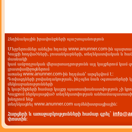
Հեղինակային իրավունքների պաշտպանություն
Մեջբերումներ անելիս հղումը www.anunner.com-ին պարտադ
Կայքի հոդվածների, լուսանկարների, տեղեկատվական և հան
մասնակի
կամ ամբողջական վերարտադրությունն այլ կայքերում կամ 
լրատվամիջոցներում
առանց www.anunner.com-ին հղղման՝ արգելվում է:
Գովազդների բովանդակության, ինչպես նաև օգտատերերի կ
մեկնաբանությունների
և կարծիքների համար կայքը պատասխանատվություն չի կրու
Կայքում ներկայացված տեղեկատվության անհամապատասխա
խնդրում ենք
տեղեկացնել www.anunner.com ադմենիստրացիային:
Հարցերի և առաջարկությունների համար գրել`
info@a
փոստին
: