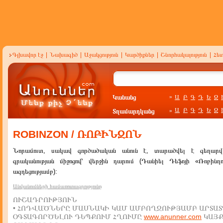
Գլխավոր էջ
|
Նախագիծ
|
Աջակցություն
|
Կարծիքներ
|
Շնորհակալություն
|
Հե
Կանանց
Ա
Բ
Գ
Դ
Ե
Զ
»
Ա
Բ
Գ
Դ
Ե
Զ
Տղամարդկանց
»
ROBINZON / ՌՈԲԻՆԶՈՆ
Նորամուտ, սակավ գործածական անուն է, տարածվել է գեղար
գրականության միջոցով՝ վերջին դարում (Դանիել Դեֆոյի «Ռոբինղ
ազդեցությամբ):
Անվանումների համառոտագրությունը
ՈՒՇԱԴՐՈՒԹՅՈՒՆ
• ՀՈԴՎԱԾՆԵՐԸ ՄԱՍՆԱԿԻ ԿԱՄ ԱՄԲՈՂՋՈՒԹՅԱՄԲ ԱՐՏԱՏ
ՕԳՏԱԳՈՐԾԵԼՈՒ ԴԵՊՔՈՒՄ ՀՂՈՒՄԸ
www.anunner.com
ԿԱՅ