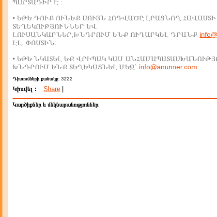
ՊԱՐՏԱԴԻՐ Է :
• ԵԹԵ ԴՈՒՔ ՈՒՆԵՔ ՍՈՒՅՆ ՀՈԴՎԱԾԸ ԼՐԱՑՆՈՂ ՀԱՎԱՍՏԻ
ՏԵՂԵԿՈՒԹՅՈՒՆՆԵՐ ԵՎ
ԼՈՒՍԱՆԿԱՐՆԵՐ,ԽՆԴՐՈՒՄ ԵՆՔ ՈՒՂԱՐԿԵԼ ԴՐԱՆՔ
info
ԷԼ. ՓՈՍՏԻՆ:
• ԵԹԵ ՆԿԱՏԵԼ ԵՔ ՎՐԻՊԱԿ ԿԱՄ ԱՆՀԱՄԱՊԱՏԱՍԽԱՆՈՒԹՅ
ԽՆԴՐՈՒՄ ԵՆՔ ՏԵՂԵԿԱՑՆԵԼ ՄԵԶ`
info@anunner.com
:
Դիտումների քանակը:
3222
Կիսվել :
Share
|
Կարծիքներ և մեկնաբանություններ