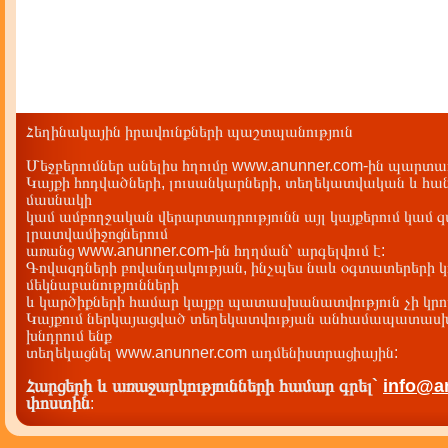
Հեղինակային իրավունքների պաշտպանություն
Մեջբերումներ անելիս հղումը www.anunner.com-ին պարտադ
Կայքի հոդվածների, լուսանկարների, տեղեկատվական և հան
մասնակի
կամ ամբողջական վերարտադրությունն այլ կայքերում կամ 
լրատվամիջոցներում
առանց www.anunner.com-ին հղղման՝ արգելվում է:
Գովազդների բովանդակության, ինչպես նաև օգտատերերի կ
մեկնաբանությունների
և կարծիքների համար կայքը պատասխանատվություն չի կրու
Կայքում ներկայացված տեղեկատվության անհամապատասխա
խնդրում ենք
տեղեկացնել www.anunner.com ադմենիստրացիային:
Հարցերի և առաջարկությունների համար գրել`
info@a
փոստին
: