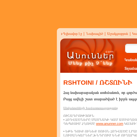
Գլխավոր էջ
|
Նախագիծ
|
Աջակցություն
|
Կա
Կանան
Տղամա
RSHTOINI / ՌՇՏՈԻՆԻ
Հայ նախարարական տոհմանուն, որ գործա
Բայց ավելի շատ տարածված է իբրև ազգա
Անվանումների համառոտագրությունը
ՈՒՇԱԴՐՈՒԹՅՈՒՆ
• ՀՈԴՎԱԾՆԵՐԸ ՄԱՍՆԱԿԻ ԿԱՄ ԱՄԲՈՂՋՈ
ԴԵՊՔՈՒՄ ՀՂՈՒՄԸ
www.anunner.com
ԿԱՅՔԻՆ
• ԵԹԵ ԴՈՒՔ ՈՒՆԵՔ ՍՈՒՅՆ ՀՈԴՎԱԾԸ ԼՐ
ԼՈՒՍԱՆԿԱՐՆԵՐ,ԽՆԴՐՈՒՄ ԵՆՔ ՈՒՂԱՐԿ