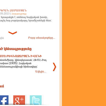
ԻԳՐԱՆ ՀԱՄԱՍՅԱՆ
.05.2013 |
Հարցազրույց
 երազանքն է ունենալ հայկական խումբ,
ագել հայ բարձրակարգ երաժիշտների հետ:
Բոլոր տեսանյութերը...
րին
ծ կենսագրությունը
ԱՄՈ ԲԵԿՆԱԶԱՐՅԱՆ ԻՎԱՆԻ
ինոռեժիսոր, կինոդերասան: ՀԽՍՀ Ժող.
րտիստ (1935): Հայկական
ինեմատոգրաֆիայի հիմնադիրը:
Ավելին...
ում