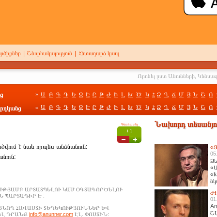
րծիքներ
|
Շնորհակալություն
|
Հետադարձ կապ
ց
Ա
Բ
Գ
Դ
Ե
Զ
Է
Ը
Թ
Ժ
Ի
Լ
Խ
Ծ
Կ
Հ
Ձ
Ղ
Ճ
Մ
Յ
Ն
Շ
Ո
»
Ա
Բ
Գ
Դ
Ե
Զ
Է
Ը
Թ
Ժ
Ի
Լ
Խ
Ծ
Կ
Հ
Ձ
Ղ
Ճ
Մ
Յ
Ն
Շ
Ո
րդկանց
»
Նախորդ տեսանյու
Գնահատել
+1
ծվում է նաև որպես անձնանուն:
«Ց
05
նուն:
Ձե
«Ա
«Խ
նկ
հա
ՒԹՅԱՄԲ ԱՐՏԱՏՊԵԼՈՒ ԿԱՄ ՕԳՏԱԳՈՐԾԵԼՈՒ
Ժ
 ՊԱՐՏԱԴԻՐ Է :
01
An
ԱՑՆՈՂ ՀԱՎԱՍՏԻ ՏԵՂԵԿՈՒԹՅՈՒՆՆԵՐ ԵՎ
Շ
ԵԼ ԴՐԱՆՔ
info@anunner.com
ԷԼ. ՓՈՍՏԻՆ: