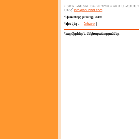
• ԵԹԵ ՆԿԱՏԵԼ ԵՔ ՎՐԻՊԱԿ ԿԱՄ ԱՆՀԱՄ
ՄԵԶ`
info@anunner.com
:
Դիտումների քանակը:
3391
Կիսվել :
Share
|
Կարծիքներ և մեկնաբանություններ