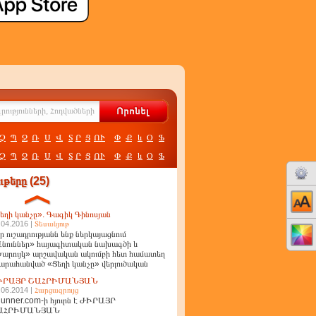
Չ
Պ
Ջ
Ռ
Ս
Վ
Տ
Ր
Ց
ՈՒ
Փ
Ք
և
Օ
Ֆ
Չ
Պ
Ջ
Ռ
Ս
Վ
Տ
Ր
Ց
ՈՒ
Փ
Ք
և
Օ
Ֆ
թերը (25)
եղի կանչը». Գագիկ Գինոսյան
.04.2016 |
Տեսանյութ
ր ուշադրությանն ենք ներկայացնում
նուններ» հայագիտական նախագծի և
արույկ» արշավական ակումբի հետ համատեղ
արահանված «Ցեղի կանչը» վերլուծական
ղոր
ԻՐԱՅՐ ՇԱՀՐԻՄԱՆՅԱՆ
.06.2014 |
Հարցազրույց
unner.com-ի հյուրն է ԺԻՐԱՅՐ
ԱՀՐԻՄԱՆՅԱՆ