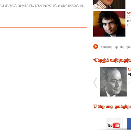
ԱՊԱՏԱՍԽԱՆՈՒԹՅՈՒՆ, ԽՆԴՐՈՒՄ ԵՆՔ ՏԵՂԵԿԱՑՆԵԼ
Տ
12
Իմ
նվ
+
Առաջարկեք Ձեր հյու
Վերջին ավելացվա
Հ
Կ
ա
կ
Մենք սոց. ցանցեր