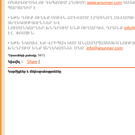
ՕԳՏԱԳՈՐԾԵԼՈՒ ԴԵՊՔՈՒՄ ՀՂՈՒՄԸ
www.anunner.com
ԿԱՅ
ՊԱՐՏԱԴԻՐ Է :
• ԵԹԵ ԴՈՒՔ ՈՒՆԵՔ ՍՈՒՅՆ ՀՈԴՎԱԾԸ ԼՐԱՑՆՈՂ ՀԱՎԱՍՏԻ
ՏԵՂԵԿՈՒԹՅՈՒՆՆԵՐ ԵՎ
ԼՈՒՍԱՆԿԱՐՆԵՐ,ԽՆԴՐՈՒՄ ԵՆՔ ՈՒՂԱՐԿԵԼ ԴՐԱՆՔ
info
ԷԼ. ՓՈՍՏԻՆ:
• ԵԹԵ ՆԿԱՏԵԼ ԵՔ ՎՐԻՊԱԿ ԿԱՄ ԱՆՀԱՄԱՊԱՏԱՍԽԱՆՈՒԹՅ
ԽՆԴՐՈՒՄ ԵՆՔ ՏԵՂԵԿԱՑՆԵԼ ՄԵԶ`
info@anunner.com
:
Դիտումների քանակը:
5671
Կիսվել :
Share
|
Կարծիքներ և մեկնաբանություններ