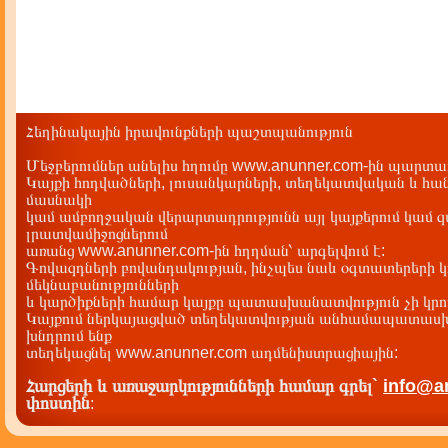
Հեղինակային իրավունքների պաշտպանություն
Մեջբերումներ անելիս հղումը www.anunner.com-ին պարտադ
Կայքի հոդվածների, լուսանկարների, տեղեկատվական և հան
մասնակի
կամ ամբողջական վերարտադրությունն այլ կայքերում կամ 
լրատվամիջոցներում
առանց www.anunner.com-ին հղղման՝ արգելվում է:
Գովազդների բովանդակության, ինչպես նաև օգտատերերի կ
մեկնաբանությունների
և կարծիքների համար կայքը պատասխանատվություն չի կրու
Կայքում ներկայացված տեղեկատվության անհամապատասխա
խնդրում ենք
տեղեկացնել www.anunner.com ադմենիստրացիային:
Հարցերի և առաջարկությունների համար գրել`
info@a
փոստին
: