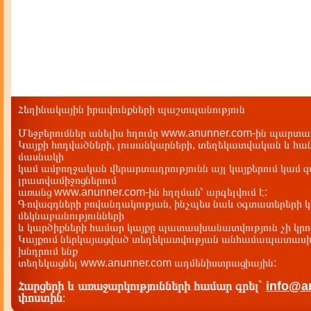
Հեղինակային իրավունքների պաշտպանություն
Մեջբերումներ անելիս հղումը www.anunner.com-ին պարտադ
Կայքի հոդվածների, լուսանկարների, տեղեկատվական և հան
մասնակի
կամ ամբողջական վերարտադրությունն այլ կայքերում կամ 
լրատվամիջոցներում
առանց www.anunner.com-ին հղղման՝ արգելվում է:
Գովազդների բովանդակության, ինչպես նաև օգտատերերի կ
մեկնաբանությունների
և կարծիքների համար կայքը պատասխանատվություն չի կրու
Կայքում ներկայացված տեղեկատվության անհամապատասխա
խնդրում ենք
տեղեկացնել www.anunner.com ադմենիստրացիային:
Հարցերի և առաջարկությունների համար գրել`
info@a
փոստին
: