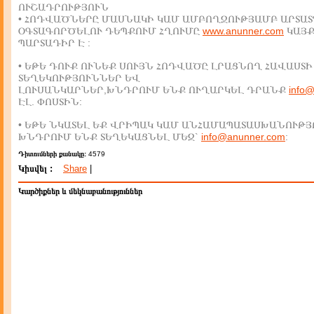
ՈՒՇԱԴՐՈՒԹՅՈՒՆ
• ՀՈԴՎԱԾՆԵՐԸ ՄԱՍՆԱԿԻ ԿԱՄ ԱՄԲՈՂՋՈՒԹՅԱՄԲ ԱՐՏԱՏ
ՕԳՏԱԳՈՐԾԵԼՈՒ ԴԵՊՔՈՒՄ ՀՂՈՒՄԸ
www.anunner.com
ԿԱՅ
ՊԱՐՏԱԴԻՐ Է :
• ԵԹԵ ԴՈՒՔ ՈՒՆԵՔ ՍՈՒՅՆ ՀՈԴՎԱԾԸ ԼՐԱՑՆՈՂ ՀԱՎԱՍՏԻ
ՏԵՂԵԿՈՒԹՅՈՒՆՆԵՐ ԵՎ
ԼՈՒՍԱՆԿԱՐՆԵՐ,ԽՆԴՐՈՒՄ ԵՆՔ ՈՒՂԱՐԿԵԼ ԴՐԱՆՔ
info
ԷԼ. ՓՈՍՏԻՆ:
• ԵԹԵ ՆԿԱՏԵԼ ԵՔ ՎՐԻՊԱԿ ԿԱՄ ԱՆՀԱՄԱՊԱՏԱՍԽԱՆՈՒԹՅ
ԽՆԴՐՈՒՄ ԵՆՔ ՏԵՂԵԿԱՑՆԵԼ ՄԵԶ`
info@anunner.com
:
Դիտումների քանակը:
4579
Կիսվել :
Share
|
Կարծիքներ և մեկնաբանություններ