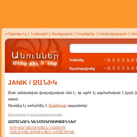
Գլխավոր էջ
|
Նախագիծ
|
Աջակցություն
|
Կարծիքներ
|
Շնորհակալություն
|
Հե
Կանանց
Ա
Բ
Գ
Դ
Ե
Զ
»
Ա
Բ
Գ
Դ
Ե
Զ
Տղամարդկանց
»
JANIK / ՋԱՆԻԿ
Ջան անձնանվան փաղակշական ձևն է, որ այժմ էլ գործածական է իբրև ին
անուն:
Սրանից էլ ստեղծվել է
Ջանիկյան
ազգանունը:
Անվանումների համառոտագրությունը
ՀԱՄԱՆՈՒՆ ԿԵՆՍԱԳՐՈՒԹՅՈՒՆՆԵՐ
ԳՐԻԳՈՐ ՋԱՆԻԿՅԱՆ ՆԱԶԱՐԻ
ՎՈԼՈԴՅԱ ՈՍԿԱՆՅԱՆ ԵՐՋԱՆԻԿԻ