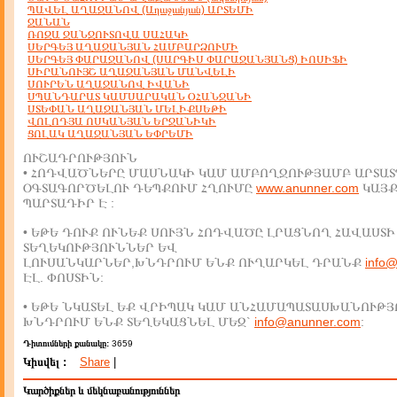
ՊԱՎԵԼ ԱՂԱՋԱՆՈՎ (Աղաջանյան) ԱՐՏԵՄԻ
ՋԱՆԱՆ
ՌՈԶԱ ՋԱՆՋՈՒՏՈՎԱ ՍԱՀԱԿԻ
ՍԵՐԳԵՅ ԱՂԱՋԱՆՅԱՆ ՀԱՄԲԱՐՁՈՒՄԻ
ՍԵՐԳԵՅ ՓԱՐԱՋԱՆՈՎ (ՍԱՐԳԻՍ ՓԱՐԱՋԱՆՅԱՆՑ) ԻՈՍԻՖԻ
ՍԻՐԱՆՈՒՅՇ ԱՂԱՋԱՆՅԱՆ ՄԱՆՎԵԼԻ
ՍՈՒՐԵՆ ԱՂԱՋԱՆՈՎ ԻՎԱՆԻ
ՍՊԱՆԴԱՐԱՏ ԿԱՄՍԱՐԱԿԱՆ ՕՀԱՆՋԱՆԻ
ՍՏԵՓԱՆ ԱՂԱՋԱՆՅԱՆ ՄԵԼԻՔՍԵԹԻ
ՎՈԼՈԴՅԱ ՈՍԿԱՆՅԱՆ ԵՐՋԱՆԻԿԻ
ՑՈԼԱԿ ԱՂԱՋԱՆՅԱՆ ԵՓՐԵՄԻ
ՈՒՇԱԴՐՈՒԹՅՈՒՆ
• ՀՈԴՎԱԾՆԵՐԸ ՄԱՍՆԱԿԻ ԿԱՄ ԱՄԲՈՂՋՈՒԹՅԱՄԲ ԱՐՏԱՏ
ՕԳՏԱԳՈՐԾԵԼՈՒ ԴԵՊՔՈՒՄ ՀՂՈՒՄԸ
www.anunner.com
ԿԱՅ
ՊԱՐՏԱԴԻՐ Է :
• ԵԹԵ ԴՈՒՔ ՈՒՆԵՔ ՍՈՒՅՆ ՀՈԴՎԱԾԸ ԼՐԱՑՆՈՂ ՀԱՎԱՍՏԻ
ՏԵՂԵԿՈՒԹՅՈՒՆՆԵՐ ԵՎ
ԼՈՒՍԱՆԿԱՐՆԵՐ,ԽՆԴՐՈՒՄ ԵՆՔ ՈՒՂԱՐԿԵԼ ԴՐԱՆՔ
info
ԷԼ. ՓՈՍՏԻՆ:
• ԵԹԵ ՆԿԱՏԵԼ ԵՔ ՎՐԻՊԱԿ ԿԱՄ ԱՆՀԱՄԱՊԱՏԱՍԽԱՆՈՒԹՅ
ԽՆԴՐՈՒՄ ԵՆՔ ՏԵՂԵԿԱՑՆԵԼ ՄԵԶ`
info@anunner.com
:
Դիտումների քանակը:
3659
Կիսվել :
Share
|
Կարծիքներ և մեկնաբանություններ