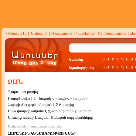
Գլխավոր էջ
|
Նախագիծ
|
Աջակցություն
|
Կարծիքներ
|
Շնորհակալություն
|
Հե
Կանանց
Ա
Բ
Գ
Դ
Ե
Զ
»
Ա
Բ
Գ
Դ
Ե
Զ
Տղամարդկանց
»
ՋԱՆ
Պարս. jan բառից:
Թարգմանվում է «հոգյակ», «հոգի», «էություն»:
Հայերի մեջ գործածական է XV դարից:
Սրա փաղաքշականն է Ջանո ինքնուրույն անունը:
Սրանից ունենք Ջանյան, Ջանոյան ազգանունները:
Անվանումների համառոտագրությունը
ՀԱՄԱՆՈՒՆ ԿԵՆՍԱԳՐՈՒԹՅՈՒՆՆԵՐ