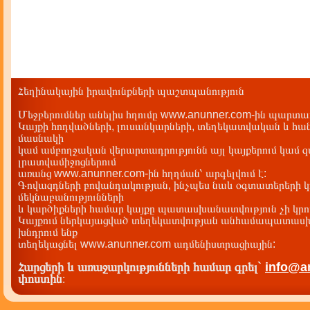
Հեղինակային իրավունքների պաշտպանություն
Մեջբերումներ անելիս հղումը www.anunner.com-ին պարտադ
Կայքի հոդվածների, լուսանկարների, տեղեկատվական և հան
մասնակի
կամ ամբողջական վերարտադրությունն այլ կայքերում կամ 
լրատվամիջոցներում
առանց www.anunner.com-ին հղղման՝ արգելվում է:
Գովազդների բովանդակության, ինչպես նաև օգտատերերի կ
մեկնաբանությունների
և կարծիքների համար կայքը պատասխանատվություն չի կրու
Կայքում ներկայացված տեղեկատվության անհամապատասխա
խնդրում ենք
տեղեկացնել www.anunner.com ադմենիստրացիային:
Հարցերի և առաջարկությունների համար գրել`
info@a
փոստին
: