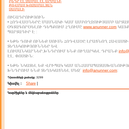
ԲԵԴՐ ԷԼ ՋԱՄԱԼ ԷԼ ԱՐՄԱՆԻ
ԹՈՎՄԱՍ ԽՈՋԱՄԱԼՅԱՆ
ՋԱՄԱԼԻ
ՈՒՇԱԴՐՈՒԹՅՈՒՆ
• ՀՈԴՎԱԾՆԵՐԸ ՄԱՍՆԱԿԻ ԿԱՄ ԱՄԲՈՂՋՈՒԹՅԱՄԲ ԱՐՏԱՏ
ՕԳՏԱԳՈՐԾԵԼՈՒ ԴԵՊՔՈՒՄ ՀՂՈՒՄԸ
www.anunner.com
ԿԱՅ
ՊԱՐՏԱԴԻՐ Է :
• ԵԹԵ ԴՈՒՔ ՈՒՆԵՔ ՍՈՒՅՆ ՀՈԴՎԱԾԸ ԼՐԱՑՆՈՂ ՀԱՎԱՍՏԻ
ՏԵՂԵԿՈՒԹՅՈՒՆՆԵՐ ԵՎ
ԼՈՒՍԱՆԿԱՐՆԵՐ,ԽՆԴՐՈՒՄ ԵՆՔ ՈՒՂԱՐԿԵԼ ԴՐԱՆՔ
info
ԷԼ. ՓՈՍՏԻՆ:
• ԵԹԵ ՆԿԱՏԵԼ ԵՔ ՎՐԻՊԱԿ ԿԱՄ ԱՆՀԱՄԱՊԱՏԱՍԽԱՆՈՒԹՅ
ԽՆԴՐՈՒՄ ԵՆՔ ՏԵՂԵԿԱՑՆԵԼ ՄԵԶ`
info@anunner.com
:
Դիտումների քանակը:
3299
Կիսվել :
Share
|
Կարծիքներ և մեկնաբանություններ