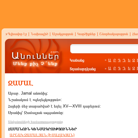
Գլխավոր էջ
|
Նախագիծ
|
Աջակցություն
|
Կարծիքներ
|
Շնորհակալություն
|
Հե
Կանանց
Ա
Բ
Գ
Դ
Ե
Զ
»
Ա
Բ
Գ
Դ
Ե
Զ
Տղամարդկանց
»
ՋԱՄԱԼ
Արաբ. Jamal անունից:
Նշանակում է «գեղեցկություն»:
Հայերի մեջ տարածված է եղել XV—XVIII դարերում:
Սրանից՝ Ջամալյան ազգանունը։
Անվանումների համառոտագրությունը
ՀԱՄԱՆՈՒՆ ԿԵՆՍԱԳՐՈՒԹՅՈՒՆՆԵՐ
ԱՐՇԱԿ ՋԱՄԱԼՅԱՆ (ԻՍԱՀԱԿՅԱՆ)