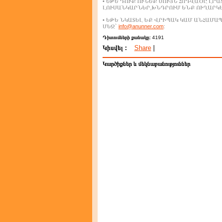
• ԵԹԵ ԴՈՒՔ ՈՒՆԵՔ ՍՈՒՅՆ ՀՈԴՎԱԾԸ ԼՐ
ԼՈՒՍԱՆԿԱՐՆԵՐ,ԽՆԴՐՈՒՄ ԵՆՔ ՈՒՂԱՐԿ
• ԵԹԵ ՆԿԱՏԵԼ ԵՔ ՎՐԻՊԱԿ ԿԱՄ ԱՆՀԱՄ
ՄԵԶ`
info@anunner.com
:
Դիտումների քանակը:
4191
Կիսվել :
Share
|
Կարծիքներ և մեկնաբանություններ