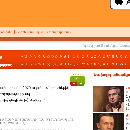
րծիքներ
|
Շնորհակալություն
|
Հետադարձ կապ
ց
Ա
Բ
Գ
Դ
Ե
Զ
Է
Ը
Թ
Ժ
Ի
Լ
Խ
Ծ
Կ
Հ
Ձ
Ղ
Ճ
Մ
Յ
Ն
Շ
Ո
»
Ա
Բ
Գ
Դ
Ե
Զ
Է
Ը
Թ
Ժ
Ի
Լ
Խ
Ծ
Կ
Հ
Ձ
Ղ
Ճ
Մ
Յ
Ն
Շ
Ո
րդկանց
»
Նախորդ տեսանյու
Գնահատել
+2
ևան եկավ 1920-ական թվականներին
«Ց
05
ղովուրդների մեջ։
Ձե
ջից դեպի ձախ) ընթերցումից։
«Ա
«Խ
նկ
հա
Ժ
01
ՒԹՅԱՄԲ ԱՐՏԱՏՊԵԼՈՒ ԿԱՄ ՕԳՏԱԳՈՐԾԵԼՈՒ
 ՊԱՐՏԱԴԻՐ Է :
An
Շ