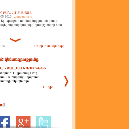
ԻԳՐԱՆ ՀԱՄԱՍՅԱՆ
.05.2013 |
Հարցազրույց
 երազանքն է ունենալ հայկական խումբ,
ագել հայ բարձրակարգ երաժիշտների հետ:
Բոլոր տեսանյութերը...
րին
ծ կենսագրությունը
ԱՆ ԲԱԼԱՅԱՆ ԳՈՒՐԳԵՆԻ
եժիսոր: Ուկրաինայի ժող.
ստ: Ուկրաինայի Արվեստի
եմիայի ակադեմիկոս:
Ավելին...
ում