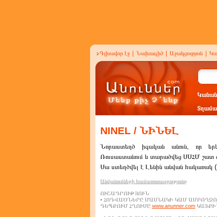
Գլխավոր էջ
|
Նախագիծ
|
Աջակցություն
|
Կա
Կանան
Տղամա
NINEL / ՆԻՆԵԼ
Նորաստեղծ իգական անուն, որ եր
Ռուսաստանում և տարածվեց ՍՍՀՄ շատ ժո
Սա ստեղծվել է Լենին անվան հակառակ (ա
Անվանումների համառոտագրությունը
ՈՒՇԱԴՐՈՒԹՅՈՒՆ
• ՀՈԴՎԱԾՆԵՐԸ ՄԱՍՆԱԿԻ ԿԱՄ ԱՄԲՈՂՋՈ
ԴԵՊՔՈՒՄ ՀՂՈՒՄԸ
www.anunner.com
ԿԱՅՔԻՆ