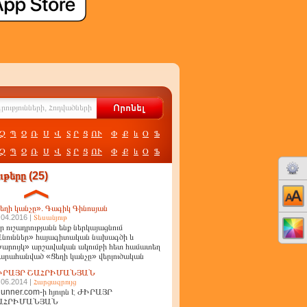
Չ
Պ
Ջ
Ռ
Ս
Վ
Տ
Ր
Ց
ՈՒ
Փ
Ք
և
Օ
Ֆ
Չ
Պ
Ջ
Ռ
Ս
Վ
Տ
Ր
Ց
ՈՒ
Փ
Ք
և
Օ
Ֆ
թերը (25)
եղի կանչը». Գագիկ Գինոսյան
.04.2016 |
Տեսանյութ
ր ուշադրությանն ենք ներկայացնում
նուններ» հայագիտական նախագծի և
արույկ» արշավական ակումբի հետ համատեղ
արահանված «Ցեղի կանչը» վերլուծական
ղոր
ԻՐԱՅՐ ՇԱՀՐԻՄԱՆՅԱՆ
.06.2014 |
Հարցազրույց
unner.com-ի հյուրն է ԺԻՐԱՅՐ
ԱՀՐԻՄԱՆՅԱՆ