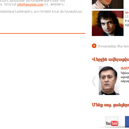
ԱՑՆՈՂ ՀԱՎԱՍՏԻ ՏԵՂԵԿՈՒԹՅՈՒՆՆԵՐ ԵՎ
ԵԼ ԴՐԱՆՔ
info@anunner.com
ԷԼ. ՓՈՍՏԻՆ:
ԱՊԱՏԱՍԽԱՆՈՒԹՅՈՒՆ, ԽՆԴՐՈՒՄ ԵՆՔ ՏԵՂԵԿԱՑՆԵԼ
Տ
12
Իմ
նվ
+
Առաջարկեք Ձեր հյու
Վերջին ավելացվա
ՌՈՄ
Կինոռ
արտի
ակադ
Մենք սոց. ցանցեր