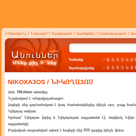
Գլխավոր էջ
|
Նախագիծ
|
Աջակցություն
|
Կարծիքներ
|
Շնորհակալություն
|
Հե
Կանանց
Ա
Բ
Գ
Դ
Ե
Զ
»
Ա
Բ
Գ
Դ
Ե
Զ
Տղամարդկանց
»
NIKOXA3OS / ՆԻԿՈՂԱ3ՈՍ
Հուն. Nikolaos անունից:
Նշանակում է «ժողովրդահաղթ»։
Հայերի մեջ գործածական է վաղ ժամանակներից մինչև օրս, բայց հա
Նիկոլայ անվան։
Կրճատ՝ Նիկողոս (որից և Նիկողոսյան ազգանունն է), նույնիսկ Նիկո 
ազգանունը)։
Բավական տարածված անուն է հայերի մեջ XIII դարից մինչև Հիմա։