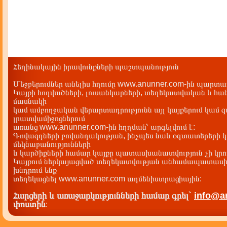
Հեղինակային իրավունքների պաշտպանություն
Մեջբերումներ անելիս հղումը www.anunner.com-ին պարտադ
Կայքի հոդվածների, լուսանկարների, տեղեկատվական և հան
մասնակի
կամ ամբողջական վերարտադրությունն այլ կայքերում կամ 
լրատվամիջոցներում
առանց www.anunner.com-ին հղղման՝ արգելվում է:
Գովազդների բովանդակության, ինչպես նաև օգտատերերի կ
մեկնաբանությունների
և կարծիքների համար կայքը պատասխանատվություն չի կրու
Կայքում ներկայացված տեղեկատվության անհամապատասխա
խնդրում ենք
տեղեկացնել www.anunner.com ադմենիստրացիային:
Հարցերի և առաջարկությունների համար գրել`
info@a
փոստին
: