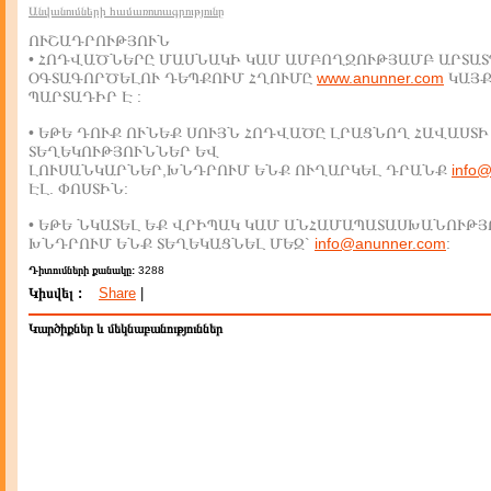
Անվանումների համառոտագրությունը
ՈՒՇԱԴՐՈՒԹՅՈՒՆ
• ՀՈԴՎԱԾՆԵՐԸ ՄԱՍՆԱԿԻ ԿԱՄ ԱՄԲՈՂՋՈՒԹՅԱՄԲ ԱՐՏԱՏ
ՕԳՏԱԳՈՐԾԵԼՈՒ ԴԵՊՔՈՒՄ ՀՂՈՒՄԸ
www.anunner.com
ԿԱՅ
ՊԱՐՏԱԴԻՐ Է :
• ԵԹԵ ԴՈՒՔ ՈՒՆԵՔ ՍՈՒՅՆ ՀՈԴՎԱԾԸ ԼՐԱՑՆՈՂ ՀԱՎԱՍՏԻ
ՏԵՂԵԿՈՒԹՅՈՒՆՆԵՐ ԵՎ
ԼՈՒՍԱՆԿԱՐՆԵՐ,ԽՆԴՐՈՒՄ ԵՆՔ ՈՒՂԱՐԿԵԼ ԴՐԱՆՔ
info
ԷԼ. ՓՈՍՏԻՆ:
• ԵԹԵ ՆԿԱՏԵԼ ԵՔ ՎՐԻՊԱԿ ԿԱՄ ԱՆՀԱՄԱՊԱՏԱՍԽԱՆՈՒԹՅ
ԽՆԴՐՈՒՄ ԵՆՔ ՏԵՂԵԿԱՑՆԵԼ ՄԵԶ`
info@anunner.com
:
Դիտումների քանակը:
3288
Կիսվել :
Share
|
Կարծիքներ և մեկնաբանություններ