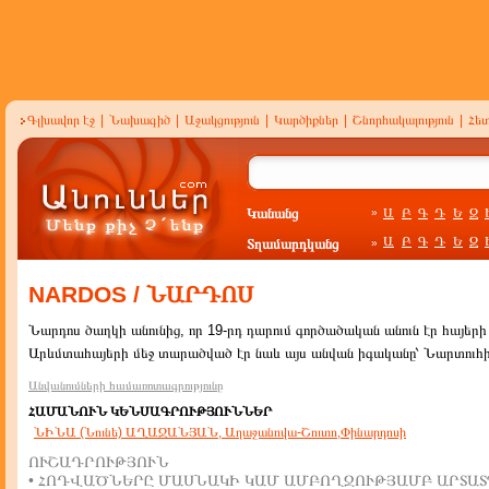
Գլխավոր էջ
|
Նախագիծ
|
Աջակցություն
|
Կարծիքներ
|
Շնորհակալություն
|
Հե
Կանանց
Ա
Բ
Գ
Դ
Ե
Զ
»
Ա
Բ
Գ
Դ
Ե
Զ
Տղամարդկանց
»
NARDOS / ՆԱՐԴՈՍ
Նարդոս ծաղկի անունից, որ 19-րդ դարում գործածական անուն էր հայերի 
Արևմտահայերի մեջ տարածված էր նաև այս անվան իգականը՝ Նարտուհ
Անվանումների համառոտագրությունը
ՀԱՄԱՆՈՒՆ ԿԵՆՍԱԳՐՈՒԹՅՈՒՆՆԵՐ
ՆԻՆԱ (Նունե) ԱՂԱՋԱՆՅԱՆ, Աղաջանովա-Շուտո,Փինարդոսի
ՈՒՇԱԴՐՈՒԹՅՈՒՆ
• ՀՈԴՎԱԾՆԵՐԸ ՄԱՍՆԱԿԻ ԿԱՄ ԱՄԲՈՂՋՈՒԹՅԱՄԲ ԱՐՏԱՏ