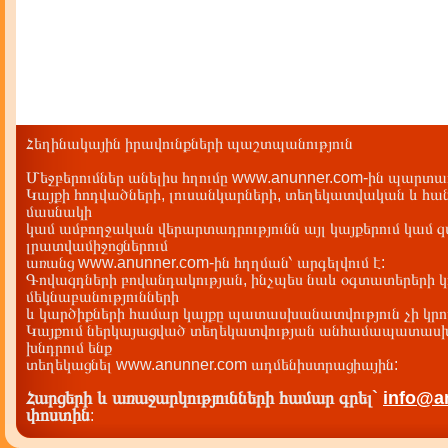
Հեղինակային իրավունքների պաշտպանություն
Մեջբերումներ անելիս հղումը www.anunner.com-ին պարտադ
Կայքի հոդվածների, լուսանկարների, տեղեկատվական և հան
մասնակի
կամ ամբողջական վերարտադրությունն այլ կայքերում կամ 
լրատվամիջոցներում
առանց www.anunner.com-ին հղղման՝ արգելվում է:
Գովազդների բովանդակության, ինչպես նաև օգտատերերի կ
մեկնաբանությունների
և կարծիքների համար կայքը պատասխանատվություն չի կրու
Կայքում ներկայացված տեղեկատվության անհամապատասխա
խնդրում ենք
տեղեկացնել www.anunner.com ադմենիստրացիային:
Հարցերի և առաջարկությունների համար գրել`
info@a
փոստին
: