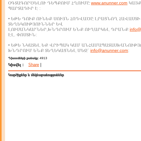
ՕԳՏԱԳՈՐԾԵԼՈՒ ԴԵՊՔՈՒՄ ՀՂՈՒՄԸ
www.anunner.com
ԿԱՅ
ՊԱՐՏԱԴԻՐ Է :
• ԵԹԵ ԴՈՒՔ ՈՒՆԵՔ ՍՈՒՅՆ ՀՈԴՎԱԾԸ ԼՐԱՑՆՈՂ ՀԱՎԱՍՏԻ
ՏԵՂԵԿՈՒԹՅՈՒՆՆԵՐ ԵՎ
ԼՈՒՍԱՆԿԱՐՆԵՐ,ԽՆԴՐՈՒՄ ԵՆՔ ՈՒՂԱՐԿԵԼ ԴՐԱՆՔ
info
ԷԼ. ՓՈՍՏԻՆ:
• ԵԹԵ ՆԿԱՏԵԼ ԵՔ ՎՐԻՊԱԿ ԿԱՄ ԱՆՀԱՄԱՊԱՏԱՍԽԱՆՈՒԹՅ
ԽՆԴՐՈՒՄ ԵՆՔ ՏԵՂԵԿԱՑՆԵԼ ՄԵԶ`
info@anunner.com
:
Դիտումների քանակը:
4913
Կիսվել :
Share
|
Կարծիքներ և մեկնաբանություններ