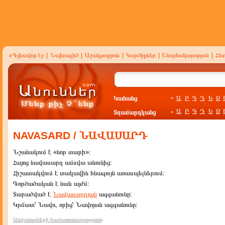
Գլխավոր էջ
|
Նախագիծ
|
Աջակցություն
|
Կարծիքներ
|
Շնորհակալություն
|
Հե
Կանանց
Ա
Բ
Գ
Դ
Ե
Զ
»
Ա
Բ
Գ
Դ
Ե
Զ
Տղամարդկանց
»
NAVASARD / ՆԱՎԱՍԱՐԴ
Նշանակում է «նոր տարի»։
Հայոց նավասարդ ամսվա անունից։
Հիշատակվում է տակավին հնագույն առասպելներում։
Գործածական է նաև այժմ։
Տարածված է
Նավասարդյան
ազգանունը:
Կրճատ՝ Նավո, որից՝ Նավոյան ազգանունը։
Անվանումների համառոտագրությունը