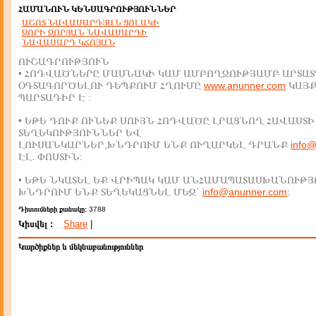
ՀԱՄԱՆՈՒՆ ԿԵՆՍԱԳՐՈՒԹՅՈՒՆՆԵՐ
ԱՇՈՏ ՆԱՎԱՍԱՐԴՅԱՆ ՑՈԼԱԿԻ
ԶՈՐԻ ԶՈՐՅԱՆ ՆԱՎԱՍԱՐԴԻ
ՆԱՎԱՍԱՐԴ ԿՃՈՅԱՆ
ՈՒՇԱԴՐՈՒԹՅՈՒՆ
• ՀՈԴՎԱԾՆԵՐԸ ՄԱՍՆԱԿԻ ԿԱՄ ԱՄԲՈՂՋՈՒԹՅԱՄԲ ԱՐՏԱՏ
ՕԳՏԱԳՈՐԾԵԼՈՒ ԴԵՊՔՈՒՄ ՀՂՈՒՄԸ
www.anunner.com
ԿԱՅ
ՊԱՐՏԱԴԻՐ Է :
• ԵԹԵ ԴՈՒՔ ՈՒՆԵՔ ՍՈՒՅՆ ՀՈԴՎԱԾԸ ԼՐԱՑՆՈՂ ՀԱՎԱՍՏԻ
ՏԵՂԵԿՈՒԹՅՈՒՆՆԵՐ ԵՎ
ԼՈՒՍԱՆԿԱՐՆԵՐ,ԽՆԴՐՈՒՄ ԵՆՔ ՈՒՂԱՐԿԵԼ ԴՐԱՆՔ
info
ԷԼ. ՓՈՍՏԻՆ:
• ԵԹԵ ՆԿԱՏԵԼ ԵՔ ՎՐԻՊԱԿ ԿԱՄ ԱՆՀԱՄԱՊԱՏԱՍԽԱՆՈՒԹՅ
ԽՆԴՐՈՒՄ ԵՆՔ ՏԵՂԵԿԱՑՆԵԼ ՄԵԶ`
info@anunner.com
:
Դիտումների քանակը:
3788
Կիսվել :
Share
|
Կարծիքներ և մեկնաբանություններ