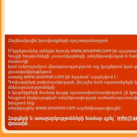
Հեղինակային իրավունքների պաշտպանություն
Մեջբերումներ անելիս հղումը www.anunner.com-ին պարտադ
Կայքի հոդվածների, լուսանկարների, տեղեկատվական և հան
մասնակի
կամ ամբողջական վերարտադրությունն այլ կայքերում կամ 
լրատվամիջոցներում
առանց www.anunner.com-ին հղղման՝ արգելվում է:
Գովազդների բովանդակության, ինչպես նաև օգտատերերի կ
մեկնաբանությունների
և կարծիքների համար կայքը պատասխանատվություն չի կրու
Կայքում ներկայացված տեղեկատվության անհամապատասխա
խնդրում ենք
տեղեկացնել www.anunner.com ադմենիստրացիային:
Հարցերի և առաջարկությունների համար գրել`
info@a
փոստին
: