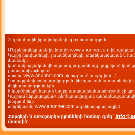
Հեղինակային իրավունքների պաշտպանություն
Մեջբերումներ անելիս հղումը www.anunner.com-ին պարտադ
Կայքի հոդվածների, լուսանկարների, տեղեկատվական և հան
մասնակի
կամ ամբողջական վերարտադրությունն այլ կայքերում կամ 
լրատվամիջոցներում
առանց www.anunner.com-ին հղղման՝ արգելվում է:
Գովազդների բովանդակության, ինչպես նաև օգտատերերի կ
մեկնաբանությունների
և կարծիքների համար կայքը պատասխանատվություն չի կրու
Կայքում ներկայացված տեղեկատվության անհամապատասխա
խնդրում ենք
տեղեկացնել www.anunner.com ադմենիստրացիային:
Հարցերի և առաջարկությունների համար գրել`
info@a
փոստին
: