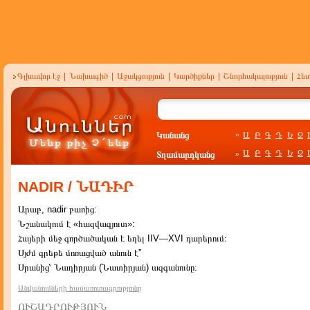
Գլխավոր էջ
|
Նախագիծ
|
Աջակցություն
|
Կարծիքներ
|
Շնորհակալություն
|
Հե
Կանանց
Ա
Բ
Գ
Դ
Ե
Զ
»
Ա
Բ
Գ
Դ
Ե
Զ
Տղամարդկանց
»
NADIR / ՆԱԴԻՐ
Արաբ, nadir բառից:
Նշանակում է «հազվագյուտ»:
Հայերի մեջ գործածական է եղել IIV—XVI դարերում։
Սյժմ գրեթե մոռացված անուն է”
Սրանից՝ Նադիրյան (Նատիրյան) ազգանունը:
Անվանումների համառոտագրությունը
ՈՒՇԱԴՐՈՒԹՅՈՒՆ