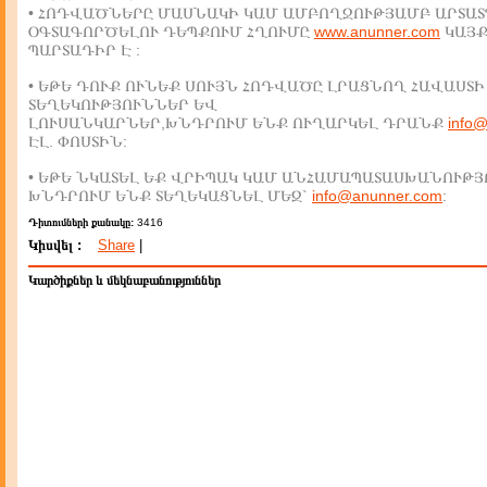
• ՀՈԴՎԱԾՆԵՐԸ ՄԱՍՆԱԿԻ ԿԱՄ ԱՄԲՈՂՋՈՒԹՅԱՄԲ ԱՐՏԱՏ
ՕԳՏԱԳՈՐԾԵԼՈՒ ԴԵՊՔՈՒՄ ՀՂՈՒՄԸ
www.anunner.com
ԿԱՅ
ՊԱՐՏԱԴԻՐ Է :
• ԵԹԵ ԴՈՒՔ ՈՒՆԵՔ ՍՈՒՅՆ ՀՈԴՎԱԾԸ ԼՐԱՑՆՈՂ ՀԱՎԱՍՏԻ
ՏԵՂԵԿՈՒԹՅՈՒՆՆԵՐ ԵՎ
ԼՈՒՍԱՆԿԱՐՆԵՐ,ԽՆԴՐՈՒՄ ԵՆՔ ՈՒՂԱՐԿԵԼ ԴՐԱՆՔ
info
ԷԼ. ՓՈՍՏԻՆ:
• ԵԹԵ ՆԿԱՏԵԼ ԵՔ ՎՐԻՊԱԿ ԿԱՄ ԱՆՀԱՄԱՊԱՏԱՍԽԱՆՈՒԹՅ
ԽՆԴՐՈՒՄ ԵՆՔ ՏԵՂԵԿԱՑՆԵԼ ՄԵԶ`
info@anunner.com
:
Դիտումների քանակը:
3416
Կիսվել :
Share
|
Կարծիքներ և մեկնաբանություններ