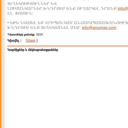
ՏԵՂԵԿՈՒԹՅՈՒՆՆԵՐ ԵՎ
ԼՈՒՍԱՆԿԱՐՆԵՐ,ԽՆԴՐՈՒՄ ԵՆՔ ՈՒՂԱՐԿԵԼ ԴՐԱՆՔ
info
ԷԼ. ՓՈՍՏԻՆ:
• ԵԹԵ ՆԿԱՏԵԼ ԵՔ ՎՐԻՊԱԿ ԿԱՄ ԱՆՀԱՄԱՊԱՏԱՍԽԱՆՈՒԹՅ
ԽՆԴՐՈՒՄ ԵՆՔ ՏԵՂԵԿԱՑՆԵԼ ՄԵԶ`
info@anunner.com
:
Դիտումների քանակը:
3828
Կիսվել :
Share
|
Կարծիքներ և մեկնաբանություններ