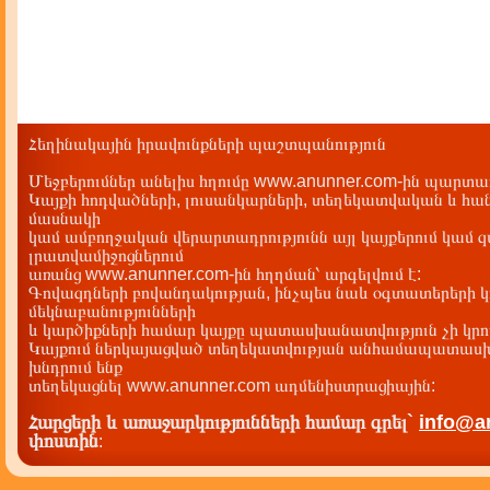
Հեղինակային իրավունքների պաշտպանություն
Մեջբերումներ անելիս հղումը www.anunner.com-ին պարտադ
Կայքի հոդվածների, լուսանկարների, տեղեկատվական և հան
մասնակի
կամ ամբողջական վերարտադրությունն այլ կայքերում կամ 
լրատվամիջոցներում
առանց www.anunner.com-ին հղղման՝ արգելվում է:
Գովազդների բովանդակության, ինչպես նաև օգտատերերի կ
մեկնաբանությունների
և կարծիքների համար կայքը պատասխանատվություն չի կրու
Կայքում ներկայացված տեղեկատվության անհամապատասխա
խնդրում ենք
տեղեկացնել www.anunner.com ադմենիստրացիային:
Հարցերի և առաջարկությունների համար գրել`
info@a
փոստին
: