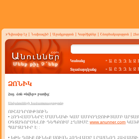
Գլխավոր էջ
|
Նախագիծ
|
Աջակցություն
|
Կարծիքներ
|
Շնորհակալություն
|
Հե
Կանանց
Ա
Բ
Գ
Դ
Ե
Զ
»
Ա
Բ
Գ
Դ
Ե
Զ
Տղամարդկանց
»
ՁՈՆԻԿ
Հայ. ձոն «նվեր» բառից:
Անվանումների համառոտագրությունը
ՈՒՇԱԴՐՈՒԹՅՈՒՆ
• ՀՈԴՎԱԾՆԵՐԸ ՄԱՍՆԱԿԻ ԿԱՄ ԱՄԲՈՂՋՈՒԹՅԱՄԲ ԱՐՏԱՏ
ՕԳՏԱԳՈՐԾԵԼՈՒ ԴԵՊՔՈՒՄ ՀՂՈՒՄԸ
www.anunner.com
ԿԱՅ
ՊԱՐՏԱԴԻՐ Է :
• ԵԹԵ ԴՈՒՔ ՈՒՆԵՔ ՍՈՒՅՆ ՀՈԴՎԱԾԸ ԼՐԱՑՆՈՂ ՀԱՎԱՍՏԻ