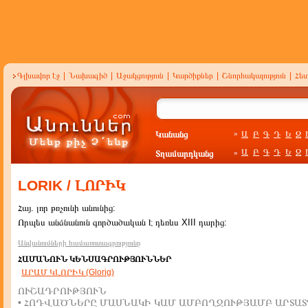
Գլխավոր էջ
|
Նախագիծ
|
Աջակցություն
|
Կարծիքներ
|
Շնորհակալություն
|
Հե
Կանանց
Ա
Բ
Գ
Դ
Ե
Զ
»
Ա
Բ
Գ
Դ
Ե
Զ
Տղամարդկանց
»
LORIK / ԼՈՐԻԿ
Հայ. լոր թռչունի անունից:
Որպես անձնանուն գործածական է դեռևս XIII դարից:
Անվանումների համառոտագրությունը
ՀԱՄԱՆՈՒՆ ԿԵՆՍԱԳՐՈՒԹՅՈՒՆՆԵՐ
ԱՐԱՄ ԿԼՈՐԻԿ (Glorig)
ՈՒՇԱԴՐՈՒԹՅՈՒՆ
• ՀՈԴՎԱԾՆԵՐԸ ՄԱՍՆԱԿԻ ԿԱՄ ԱՄԲՈՂՋՈՒԹՅԱՄԲ ԱՐՏԱՏ