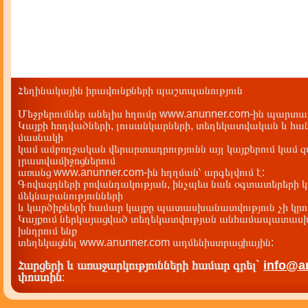
Հեղինակային իրավունքների պաշտպանություն
Մեջբերումներ անելիս հղումը www.anunner.com-ին պարտադ
Կայքի հոդվածների, լուսանկարների, տեղեկատվական և հան
մասնակի
կամ ամբողջական վերարտադրությունն այլ կայքերում կամ 
լրատվամիջոցներում
առանց www.anunner.com-ին հղղման՝ արգելվում է:
Գովազդների բովանդակության, ինչպես նաև օգտատերերի կ
մեկնաբանությունների
և կարծիքների համար կայքը պատասխանատվություն չի կրու
Կայքում ներկայացված տեղեկատվության անհամապատասխա
խնդրում ենք
տեղեկացնել www.anunner.com ադմենիստրացիային:
Հարցերի և առաջարկությունների համար գրել`
info@a
փոստին
: