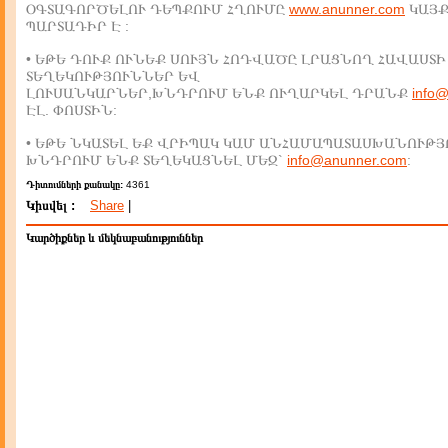
ՕԳՏԱԳՈՐԾԵԼՈՒ ԴԵՊՔՈՒՄ ՀՂՈՒՄԸ
www.anunner.com
ԿԱՅ
ՊԱՐՏԱԴԻՐ Է :
• ԵԹԵ ԴՈՒՔ ՈՒՆԵՔ ՍՈՒՅՆ ՀՈԴՎԱԾԸ ԼՐԱՑՆՈՂ ՀԱՎԱՍՏԻ
ՏԵՂԵԿՈՒԹՅՈՒՆՆԵՐ ԵՎ
ԼՈՒՍԱՆԿԱՐՆԵՐ,ԽՆԴՐՈՒՄ ԵՆՔ ՈՒՂԱՐԿԵԼ ԴՐԱՆՔ
info
ԷԼ. ՓՈՍՏԻՆ:
• ԵԹԵ ՆԿԱՏԵԼ ԵՔ ՎՐԻՊԱԿ ԿԱՄ ԱՆՀԱՄԱՊԱՏԱՍԽԱՆՈՒԹՅ
ԽՆԴՐՈՒՄ ԵՆՔ ՏԵՂԵԿԱՑՆԵԼ ՄԵԶ`
info@anunner.com
:
Դիտումների քանակը:
4361
Կիսվել :
Share
|
Կարծիքներ և մեկնաբանություններ