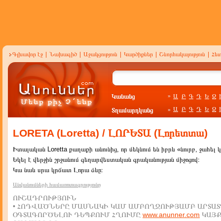
Գլխավոր էջ
|
Նախագիծ
|
Աջակցություն
|
Կարծիքներ
|
Շնորհակալություն
|
Հե
Կանանց
Ա
Բ
Գ
Դ
Ե
Զ
»
Ա
Բ
Գ
Դ
Ե
Զ
Տղամարդկանց
»
LORETA (Loretta) / ԼՈՐԵՏԱ (Լորետտա)
Իտալական Loretta քաղաքի անունից, որ մեկնում են իբրև «նուրբ, ջահել կ
Եկել է վերջին շրջանում գեղարվեստական գրականության միջոցով։
Կա նաև սրա կրճատ Լորա ձևը։
Անվանումների համառոտագրությունը
ՈՒՇԱԴՐՈՒԹՅՈՒՆ
• ՀՈԴՎԱԾՆԵՐԸ ՄԱՍՆԱԿԻ ԿԱՄ ԱՄԲՈՂՋՈՒԹՅԱՄԲ ԱՐՏԱՏ
ՕԳՏԱԳՈՐԾԵԼՈՒ ԴԵՊՔՈՒՄ ՀՂՈՒՄԸ
www.anunner.com
ԿԱՅ