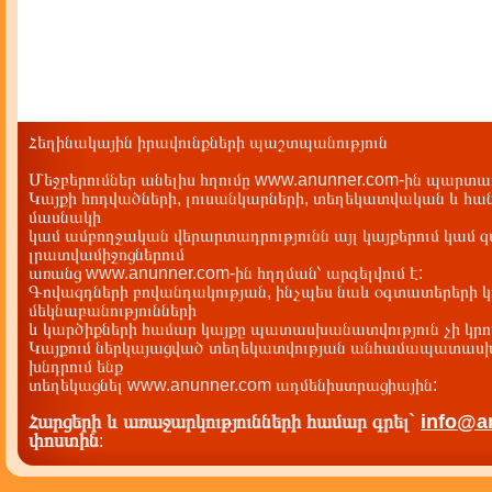
Հեղինակային իրավունքների պաշտպանություն
Մեջբերումներ անելիս հղումը www.anunner.com-ին պարտադ
Կայքի հոդվածների, լուսանկարների, տեղեկատվական և հան
մասնակի
կամ ամբողջական վերարտադրությունն այլ կայքերում կամ 
լրատվամիջոցներում
առանց www.anunner.com-ին հղղման՝ արգելվում է:
Գովազդների բովանդակության, ինչպես նաև օգտատերերի կ
մեկնաբանությունների
և կարծիքների համար կայքը պատասխանատվություն չի կրու
Կայքում ներկայացված տեղեկատվության անհամապատասխա
խնդրում ենք
տեղեկացնել www.anunner.com ադմենիստրացիային:
Հարցերի և առաջարկությունների համար գրել`
info@a
փոստին
: