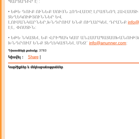
ՊԱՐՏԱԴԻՐ Է :
• ԵԹԵ ԴՈՒՔ ՈՒՆԵՔ ՍՈՒՅՆ ՀՈԴՎԱԾԸ ԼՐԱՑՆՈՂ ՀԱՎԱՍՏԻ
ՏԵՂԵԿՈՒԹՅՈՒՆՆԵՐ ԵՎ
ԼՈՒՍԱՆԿԱՐՆԵՐ,ԽՆԴՐՈՒՄ ԵՆՔ ՈՒՂԱՐԿԵԼ ԴՐԱՆՔ
info
ԷԼ. ՓՈՍՏԻՆ:
• ԵԹԵ ՆԿԱՏԵԼ ԵՔ ՎՐԻՊԱԿ ԿԱՄ ԱՆՀԱՄԱՊԱՏԱՍԽԱՆՈՒԹՅ
ԽՆԴՐՈՒՄ ԵՆՔ ՏԵՂԵԿԱՑՆԵԼ ՄԵԶ`
info@anunner.com
:
Դիտումների քանակը:
3783
Կիսվել :
Share
|
Կարծիքներ և մեկնաբանություններ