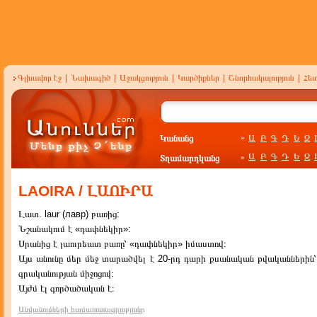
Գլխավոր էջ
|
Նախագիծ
|
Աջակցություն
|
Կարծիքներ
|
Շնորհակալություն
|
Հե
Կանանց
Ա
Բ
Գ
Դ
Ե
Զ
»
Ա
Բ
Գ
Դ
Ե
Զ
Տղամարդկանց
»
LAOIRA / ԼԱՈԻՐԱ
Լատ. laur (лавр) բառից:
Նշանակում է «դափնեկիր»:
Սրանից է լաուրեատ բառը՝ «դափնեկիր» իմաստով։
Այս անունը մեր մեջ տարածվել է 20-րդ դարի քսանական թվականների
գրականության միջոցով։
Այժմ էլ գործածական է։
Անվանումների համառոտագրությունը