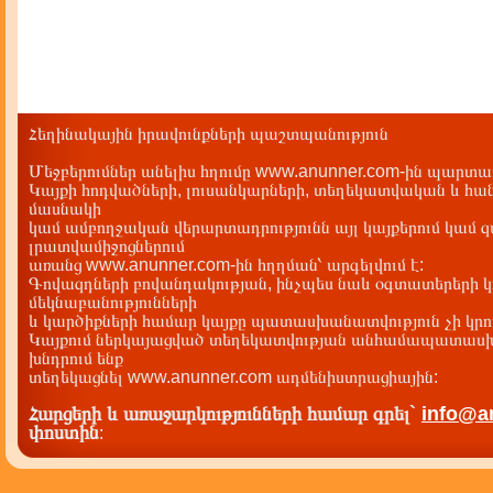
Հեղինակային իրավունքների պաշտպանություն
Մեջբերումներ անելիս հղումը www.anunner.com-ին պարտադ
Կայքի հոդվածների, լուսանկարների, տեղեկատվական և հան
մասնակի
կամ ամբողջական վերարտադրությունն այլ կայքերում կամ 
լրատվամիջոցներում
առանց www.anunner.com-ին հղղման՝ արգելվում է:
Գովազդների բովանդակության, ինչպես նաև օգտատերերի կ
մեկնաբանությունների
և կարծիքների համար կայքը պատասխանատվություն չի կրու
Կայքում ներկայացված տեղեկատվության անհամապատասխա
խնդրում ենք
տեղեկացնել www.anunner.com ադմենիստրացիային:
Հարցերի և առաջարկությունների համար գրել`
info@a
փոստին
: