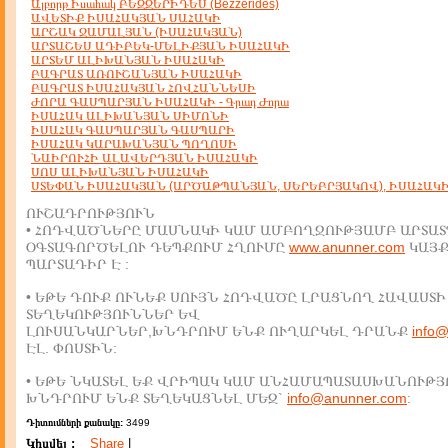
Ալբորթ Իսահակ ԲԵԶԶԵՐԻԴԵՍ (Bezzerides)
ԱՎԵՏԻՔ ԻՍԱՀԱԿՅԱՆ ՍԱՀԱԿԻ
ԱՐՇԱԿ ՋԱՄԱԼՅԱՆ (ԻՍԱՀԱԿՅԱՆ)
ԱՐՏԱՇԵՍ ԱԴԻԲԵԿ-ՄԵԼԻՔՅԱՆ ԻՍԱՀԱԿԻ
ԱՐՏԵՄ ԱԼԻԽԱՆՅԱՆ ԻՍԱՀԱԿԻ
ԲԱԳՐԱՏ ԱՌՈՒՇԱՆՅԱՆ ԻՍԱՀԱԿԻ
ԲԱԳՐԱՏ ԻՍԱՀԱԿՅԱՆ ՀՈՎՀԱՆՆԵՍԻ
ԺՈՐԱ ԳԱՍՊԱՐՅԱՆ ԻՍԱՀԱԿԻ - Գրադ Ժորա
ԻՍԱՀԱԿ ԱԼԻԽԱՆՅԱՆ ՍԻՄՈՆԻ
ԻՍԱՀԱԿ ԳԱՍՊԱՐՅԱՆ ԳԱՍՊԱՐԻ
ԻՍԱՀԱԿ ԿԱՐԱԽԱՆՅԱՆ ՊՈՂՈՍԻ
ՆԱԻՐՈՒՀԻ ԱԼԱՎԵՐԴՅԱՆ ԻՍԱՀԱԿԻ
ՍՈՍ ԱԼԻԽԱՆՅԱՆ ԻՍԱՀԱԿԻ
ՍՏԵՓԱՆ ԻՍԱՀԱԿՅԱՆ (ԱՐԾԱԹՊԱՆՅԱՆ, ՍԵՐԵԲՐՅԱԿՈՎ), ԻՍԱՀԱԿ
ՈՒՇԱԴՐՈՒԹՅՈՒՆ
• ՀՈԴՎԱԾՆԵՐԸ ՄԱՍՆԱԿԻ ԿԱՄ ԱՄԲՈՂՋՈՒԹՅԱՄԲ ԱՐՏԱՏ
ՕԳՏԱԳՈՐԾԵԼՈՒ ԴԵՊՔՈՒՄ ՀՂՈՒՄԸ
www.anunner.com
ԿԱՅ
ՊԱՐՏԱԴԻՐ Է :
• ԵԹԵ ԴՈՒՔ ՈՒՆԵՔ ՍՈՒՅՆ ՀՈԴՎԱԾԸ ԼՐԱՑՆՈՂ ՀԱՎԱՍՏԻ
ՏԵՂԵԿՈՒԹՅՈՒՆՆԵՐ ԵՎ
ԼՈՒՍԱՆԿԱՐՆԵՐ,ԽՆԴՐՈՒՄ ԵՆՔ ՈՒՂԱՐԿԵԼ ԴՐԱՆՔ
info
ԷԼ. ՓՈՍՏԻՆ:
• ԵԹԵ ՆԿԱՏԵԼ ԵՔ ՎՐԻՊԱԿ ԿԱՄ ԱՆՀԱՄԱՊԱՏԱՍԽԱՆՈՒԹՅ
ԽՆԴՐՈՒՄ ԵՆՔ ՏԵՂԵԿԱՑՆԵԼ ՄԵԶ`
info@anunner.com
:
Դիտումների քանակը:
3499
Կիսվել :
Share
|