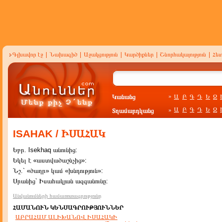
Գլխավոր էջ
|
Նախագիծ
|
Աջակցություն
|
Կարծիքներ
|
Շնորհակալություն
|
Հե
Կանանց
Ա
Բ
Գ
Դ
Ե
Զ
»
Ա
Բ
Գ
Դ
Ե
Զ
Տղամարդկանց
»
ISAHAK / ԻՍԱՀԱԿ
Եբր. Isekhaq անունից:
Եկել է «աստվածաշնչից»:
Նշ.` «ծաղր» կամ «խնդություն»:
Սրանից` Իսահակյան ազգանունը:
Անվանումների համառոտագրությունը
ՀԱՄԱՆՈՒՆ ԿԵՆՍԱԳՐՈՒԹՅՈՒՆՆԵՐ
ԱԲՐԱՀԱՄ ԱԼԻԽԱՆՈՎ ԻՍԱՀԱԿԻ