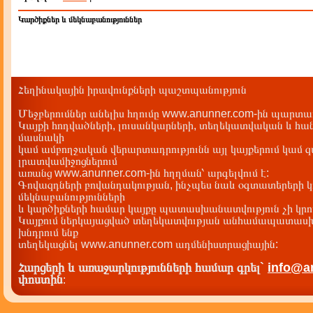
Կարծիքներ և մեկնաբանություններ
Հեղինակային իրավունքների պաշտպանություն
Մեջբերումներ անելիս հղումը www.anunner.com-ին պարտադ
Կայքի հոդվածների, լուսանկարների, տեղեկատվական և հան
մասնակի
կամ ամբողջական վերարտադրությունն այլ կայքերում կամ 
լրատվամիջոցներում
առանց www.anunner.com-ին հղղման՝ արգելվում է:
Գովազդների բովանդակության, ինչպես նաև օգտատերերի կ
մեկնաբանությունների
և կարծիքների համար կայքը պատասխանատվություն չի կրու
Կայքում ներկայացված տեղեկատվության անհամապատասխա
խնդրում ենք
տեղեկացնել www.anunner.com ադմենիստրացիային:
Հարցերի և առաջարկությունների համար գրել`
info@a
փոստին
: