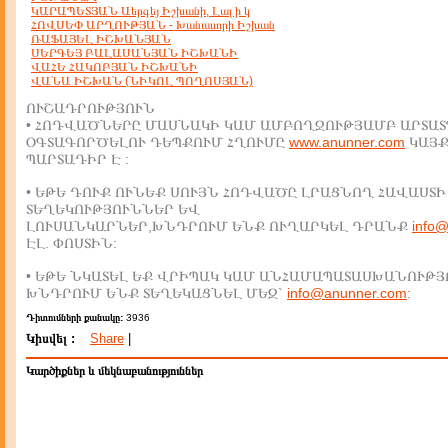
ԿԱՐԱՊԵՏՅԱՆ Աերգեյ Իշխանի, Լալ ի կ
ՀՈՎՍԵՓ ԱՐՂՈՒԹՅԱՆ - Խանասորի Իշխան
ՌԱՖԱՅԵԼ ԻՇԽԱՆՅԱՆ
ՍԵՐԳԵՅ ԲԱԼԱՍԱՆՅԱՆ ԻՇԽԱՆԻ
ՎԱՀԵ ՀԱԿՈԲՅԱՆ ԻՇԽԱՆԻ
ՎԱՆԱ ԻՇԽԱՆ (ՆԻԿՈԼ ՊՈՂՈՍՅԱՆ)
ՈՒՇԱԴՐՈՒԹՅՈՒՆ
• ՀՈԴՎԱԾՆԵՐԸ ՄԱՍՆԱԿԻ ԿԱՄ ԱՄԲՈՂՋՈՒԹՅԱՄԲ ԱՐՏԱՏ
ՕԳՏԱԳՈՐԾԵԼՈՒ ԴԵՊՔՈՒՄ ՀՂՈՒՄԸ
www.anunner.com
ԿԱՅ
ՊԱՐՏԱԴԻՐ Է :
• ԵԹԵ ԴՈՒՔ ՈՒՆԵՔ ՍՈՒՅՆ ՀՈԴՎԱԾԸ ԼՐԱՑՆՈՂ ՀԱՎԱՍՏԻ
ՏԵՂԵԿՈՒԹՅՈՒՆՆԵՐ ԵՎ
ԼՈՒՍԱՆԿԱՐՆԵՐ,ԽՆԴՐՈՒՄ ԵՆՔ ՈՒՂԱՐԿԵԼ ԴՐԱՆՔ
info
ԷԼ. ՓՈՍՏԻՆ:
• ԵԹԵ ՆԿԱՏԵԼ ԵՔ ՎՐԻՊԱԿ ԿԱՄ ԱՆՀԱՄԱՊԱՏԱՍԽԱՆՈՒԹՅ
ԽՆԴՐՈՒՄ ԵՆՔ ՏԵՂԵԿԱՑՆԵԼ ՄԵԶ`
info@anunner.com
:
Դիտումների քանակը:
3936
Կիսվել :
Share
|
Կարծիքներ և մեկնաբանություններ