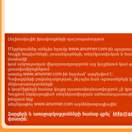
Հեղինակային իրավունքների պաշտպանություն
Մեջբերումներ անելիս հղումը www.anunner.com-ին պարտադ
Կայքի հոդվածների, լուսանկարների, տեղեկատվական և հան
մասնակի
կամ ամբողջական վերարտադրությունն այլ կայքերում կամ 
լրատվամիջոցներում
առանց www.anunner.com-ին հղղման՝ արգելվում է:
Գովազդների բովանդակության, ինչպես նաև օգտատերերի կ
մեկնաբանությունների
և կարծիքների համար կայքը պատասխանատվություն չի կրու
Կայքում ներկայացված տեղեկատվության անհամապատասխա
խնդրում ենք
տեղեկացնել www.anunner.com ադմենիստրացիային:
Հարցերի և առաջարկությունների համար գրել`
info@a
փոստին
: