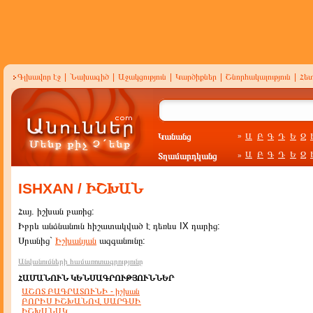
Գլխավոր էջ
|
Նախագիծ
|
Աջակցություն
|
Կարծիքներ
|
Շնորհակալություն
|
Հե
Կանանց
Ա
Բ
Գ
Դ
Ե
Զ
»
Ա
Բ
Գ
Դ
Ե
Զ
Տղամարդկանց
»
ISHXAN / ԻՇԽԱՆ
Հայ. իշխան բառից:
Իբրև անձնանուն հիշատակված է դեռևս IX դարից:
Սրանից`
Իշխանյան
ազգանունը:
Անվանումների համառոտագրությունը
ՀԱՄԱՆՈՒՆ ԿԵՆՍԱԳՐՈՒԹՅՈՒՆՆԵՐ
ԱՇՈՏ ԲԱԳՐԱՏՈՒՆԻ - իշխան
ԲՈՐԻՍ ԻՇԽԱՆՈՎ ՍԱՐԳՍԻ
ԻՇԽԱՆԱԿ