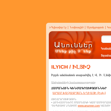
Գլխավոր էջ
|
Նախագիծ
|
Աջակցություն
|
Կա
Կանան
Տղամա
ILYICH / ԻԼՅԻՉ
Իբրև անձնանուն տարածվել է Վ. Ի. Լենի
Անվանումների համառոտագրությունը
ՀԱՄԱՆՈՒՆ ԿԵՆՍԱԳՐՈՒԹՅՈՒՆՆԵՐ
ԱՐԱՄ ԽԱՉԱՏՐՅԱՆ ԵՂԻԱՅԻ (Իլյիչ)
ՈՒՇԱԴՐՈՒԹՅՈՒՆ
• ՀՈԴՎԱԾՆԵՐԸ ՄԱՍՆԱԿԻ ԿԱՄ ԱՄԲՈՂՋՈ
ԴԵՊՔՈՒՄ ՀՂՈՒՄԸ
www.anunner.com
ԿԱՅՔԻՆ