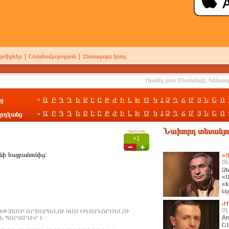
րծիքներ
|
Շնորհակալություն
|
Հետադարձ կապ
ց
Ա
Բ
Գ
Դ
Ե
Զ
Է
Ը
Թ
Ժ
Ի
Լ
Խ
Ծ
Կ
Հ
Ձ
Ղ
Ճ
Մ
Յ
Ն
Շ
Ո
»
Ա
Բ
Գ
Դ
Ե
Զ
Է
Ը
Թ
Ժ
Ի
Լ
Խ
Ծ
Կ
Հ
Ձ
Ղ
Ճ
Մ
Յ
Ն
Շ
Ո
րդկանց
»
Նախորդ տեսանյու
Գնահատել
+1
նի հայրանունից:
«Ց
05
Ձե
«Ա
«Խ
նկ
հա
Ժ
01
ՒԹՅԱՄԲ ԱՐՏԱՏՊԵԼՈՒ ԿԱՄ ՕԳՏԱԳՈՐԾԵԼՈՒ
An
 ՊԱՐՏԱԴԻՐ Է :
Շ