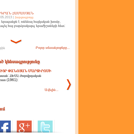
ԻԳՐԱՆ ՀԱՄԱՍՅԱՆ
.05.2013 |
Հարցազրույց
 երազանքն է ունենալ հայկական խումբ,
ագել հայ բարձրակարգ երաժիշտների հետ:
Բոլոր տեսանյութերը...
րին
ծ կենսագրությունը
ՒՅՐ ՓԱՆՈՅԱՆ ՄԱՐՏԻՐՈՍԻ
ասան: ՀԽՍՀ ժողովրդական
ստ (1961):
Ավելին...
ում