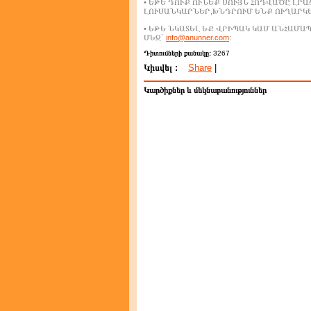
• ԵԹԵ ԴՈՒՔ ՈՒՆԵՔ ՍՈՒՅՆ ՀՈԴՎԱԾԸ ԼՐ
ԼՈՒՍԱՆԿԱՐՆԵՐ,ԽՆԴՐՈՒՄ ԵՆՔ ՈՒՂԱՐԿ
• ԵԹԵ ՆԿԱՏԵԼ ԵՔ ՎՐԻՊԱԿ ԿԱՄ ԱՆՀԱՄ
ՄԵԶ`
info@anunner.com
:
Դիտումների քանակը:
3267
Կիսվել :
Share
|
Կարծիքներ և մեկնաբանություններ