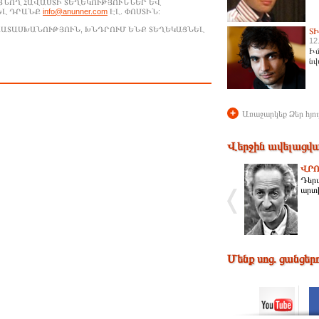
ԱՑՆՈՂ ՀԱՎԱՍՏԻ ՏԵՂԵԿՈՒԹՅՈՒՆՆԵՐ ԵՎ
ԵԼ ԴՐԱՆՔ
info@anunner.com
ԷԼ. ՓՈՍՏԻՆ:
ԱՊԱՏԱՍԽԱՆՈՒԹՅՈՒՆ, ԽՆԴՐՈՒՄ ԵՆՔ ՏԵՂԵԿԱՑՆԵԼ
Տ
12
Իմ
նվ
+
Առաջարկեք Ձեր հյու
Վերջին ավելացվա
ՎՐՈ
Դեր
արտի
Մենք սոց. ցանցեր