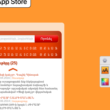
Չ
Պ
Ջ
Ռ
Ս
Վ
Տ
Ր
Ց
ՈՒ
Փ
Ք
և
Օ
Ֆ
Չ
Պ
Ջ
Ռ
Ս
Վ
Տ
Ր
Ց
ՈՒ
Փ
Ք
և
Օ
Ֆ
թերը (25)
եղի կանչը». Գագիկ Գինոսյան
.04.2016 |
Տեսանյութ
ր ուշադրությանն ենք ներկայացնում
նուններ» հայագիտական նախագծի և
արույկ» արշավական ակումբի հետ համատեղ
արահանված «Ցեղի կանչը» վերլուծական
ղոր
ԻՐԱՅՐ ՇԱՀՐԻՄԱՆՅԱՆ
.06.2014 |
Հարցազրույց
unner.com-ի հյուրն է ԺԻՐԱՅՐ
ԱՀՐԻՄԱՆՅԱՆ