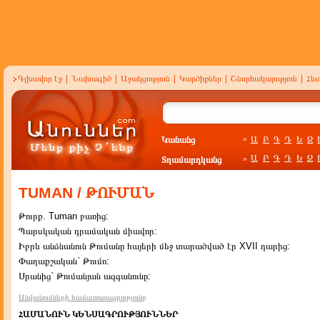
Գլխավոր էջ
|
Նախագիծ
|
Աջակցություն
|
Կարծիքներ
|
Շնորհակալություն
|
Հե
Կանանց
Ա
Բ
Գ
Դ
Ե
Զ
»
Ա
Բ
Գ
Դ
Ե
Զ
Տղամարդկանց
»
TUMAN / ԹՈՒՄԱՆ
Թուրք. Tuman բառից:
Պարսկական դրամական միավոր:
Իբրև անձնանուն Թումանը հայերի մեջ տարածված էր XVII դարից:
Փաղաքշական` Թումո:
Սրանից` Թումանյան ազգանունը:
Անվանումների համառոտագրությունը
ՀԱՄԱՆՈՒՆ ԿԵՆՍԱԳՐՈՒԹՅՈՒՆՆԵՐ