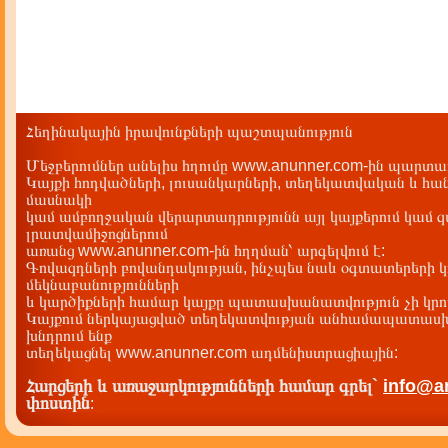
Հեղինակային իրավունքների պաշտպանություն
Մեջբերումներ անելիս հղումը www.anunner.com-ին պարտադ
Կայքի հոդվածների, լուսանկարների, տեղեկատվական և հան
մասնակի
կամ ամբողջական վերարտադրությունն այլ կայքերում կամ 
լրատվամիջոցներում
առանց www.anunner.com-ին հղղման՝ արգելվում է:
Գովազդների բովանդակության, ինչպես նաև օգտատերերի կ
մեկնաբանությունների
և կարծիքների համար կայքը պատասխանատվություն չի կրու
Կայքում ներկայացված տեղեկատվության անհամապատասխա
խնդրում ենք
տեղեկացնել www.anunner.com ադմենիստրացիային:
Հարցերի և առաջարկությունների համար գրել`
info@a
փոստին
: