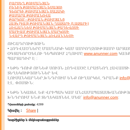
ԲԱՐՍԵՂ ԹՈՒՄԱՆՅԱՆ
ԲԵՆԻԿ ԹՈՒՄԱՆՅԱՆ ԵՍԱՅՈՒ
ԳԵՈՐԳԻ ԹՈՒՄԱՆՅԱՆ ՍԱՀԱԿԻ
ԹԱՄԱՐԱ ԹՈՒՄԱՆՈՎԱ
ԹՈՐԳՈՄ - ԹՈՒՄԱՆ ԹՈՒՄՅԱՆՑ
ՀԱՅԿ (ԳԱՅ) ԹՈՒՄԱՆՅԱՆ ՂԱԶԱՐԻ (ԼԱԶԱՐԻ)
ՀՈՎՀԱՆՆԵՍ ԹՈՒՄԱՆՅԱՆ ԹԱԴԵՎՈՍԻ
ՄԱՐԻԱՄ ԹՈՒՄԱՆՅԱՆ ՄԱՐԿՈՍԻ
ՆՎԱՐԴ ԹՈՒՄԱՆՅԱՆ ՀՈՎՀԱՆՆԵՍԻ
ՈՒՇԱԴՐՈՒԹՅՈՒՆ
• ՀՈԴՎԱԾՆԵՐԸ ՄԱՍՆԱԿԻ ԿԱՄ ԱՄԲՈՂՋՈՒԹՅԱՄԲ ԱՐՏԱՏ
ՕԳՏԱԳՈՐԾԵԼՈՒ ԴԵՊՔՈՒՄ ՀՂՈՒՄԸ
www.anunner.com
ԿԱՅ
ՊԱՐՏԱԴԻՐ Է :
• ԵԹԵ ԴՈՒՔ ՈՒՆԵՔ ՍՈՒՅՆ ՀՈԴՎԱԾԸ ԼՐԱՑՆՈՂ ՀԱՎԱՍՏԻ
ՏԵՂԵԿՈՒԹՅՈՒՆՆԵՐ ԵՎ
ԼՈՒՍԱՆԿԱՐՆԵՐ,ԽՆԴՐՈՒՄ ԵՆՔ ՈՒՂԱՐԿԵԼ ԴՐԱՆՔ
info
ԷԼ. ՓՈՍՏԻՆ:
• ԵԹԵ ՆԿԱՏԵԼ ԵՔ ՎՐԻՊԱԿ ԿԱՄ ԱՆՀԱՄԱՊԱՏԱՍԽԱՆՈՒԹՅ
ԽՆԴՐՈՒՄ ԵՆՔ ՏԵՂԵԿԱՑՆԵԼ ՄԵԶ`
info@anunner.com
:
Դիտումների քանակը:
4289
Կիսվել :
Share
|
Կարծիքներ և մեկնաբանություններ