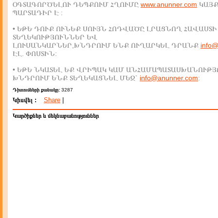
ՕԳՏԱԳՈՐԾԵԼՈՒ ԴԵՊՔՈՒՄ ՀՂՈՒՄԸ
www.anunner.com
ԿԱՅ
ՊԱՐՏԱԴԻՐ Է :
• ԵԹԵ ԴՈՒՔ ՈՒՆԵՔ ՍՈՒՅՆ ՀՈԴՎԱԾԸ ԼՐԱՑՆՈՂ ՀԱՎԱՍՏԻ
ՏԵՂԵԿՈՒԹՅՈՒՆՆԵՐ ԵՎ
ԼՈՒՍԱՆԿԱՐՆԵՐ,ԽՆԴՐՈՒՄ ԵՆՔ ՈՒՂԱՐԿԵԼ ԴՐԱՆՔ
info
ԷԼ. ՓՈՍՏԻՆ:
• ԵԹԵ ՆԿԱՏԵԼ ԵՔ ՎՐԻՊԱԿ ԿԱՄ ԱՆՀԱՄԱՊԱՏԱՍԽԱՆՈՒԹՅ
ԽՆԴՐՈՒՄ ԵՆՔ ՏԵՂԵԿԱՑՆԵԼ ՄԵԶ`
info@anunner.com
:
Դիտումների քանակը:
3287
Կիսվել :
Share
|
Կարծիքներ և մեկնաբանություններ