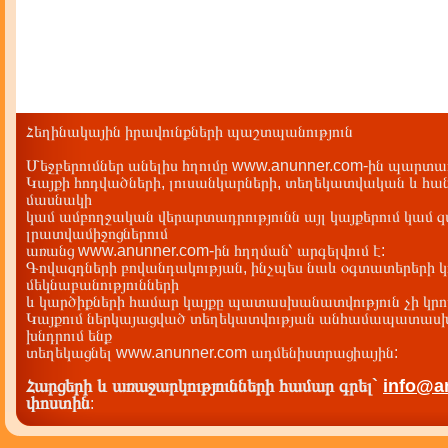
Հեղինակային իրավունքների պաշտպանություն
Մեջբերումներ անելիս հղումը www.anunner.com-ին պարտադ
Կայքի հոդվածների, լուսանկարների, տեղեկատվական և հան
մասնակի
կամ ամբողջական վերարտադրությունն այլ կայքերում կամ 
լրատվամիջոցներում
առանց www.anunner.com-ին հղղման՝ արգելվում է:
Գովազդների բովանդակության, ինչպես նաև օգտատերերի կ
մեկնաբանությունների
և կարծիքների համար կայքը պատասխանատվություն չի կրու
Կայքում ներկայացված տեղեկատվության անհամապատասխա
խնդրում ենք
տեղեկացնել www.anunner.com ադմենիստրացիային:
Հարցերի և առաջարկությունների համար գրել`
info@a
փոստին
: