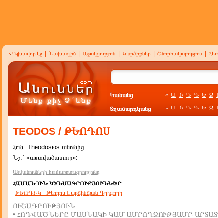
Գլխավոր էջ
|
Նախագիծ
|
Աջակցություն
|
Կարծիքներ
|
Շնորհակալություն
|
Հե
Կանանց
Ա
Բ
Գ
Դ
Ե
Զ
»
Ա
Բ
Գ
Դ
Ե
Զ
Տղամարդկանց
»
TEODOS / ԹԵՈԴՈՍ
Հուն. Theodosios անունից:
Նշ.` «աստվածատուր»:
Անվանումների համառոտագրությունը
ՀԱՄԱՆՈՒՆ ԿԵՆՍԱԳՐՈՒԹՅՈՒՆՆԵՐ
ԹԵՈԴԻԿ - Թեոդոս Լաբճինճյան Գրիգորի
ՈՒՇԱԴՐՈՒԹՅՈՒՆ
• ՀՈԴՎԱԾՆԵՐԸ ՄԱՍՆԱԿԻ ԿԱՄ ԱՄԲՈՂՋՈՒԹՅԱՄԲ ԱՐՏԱՏ