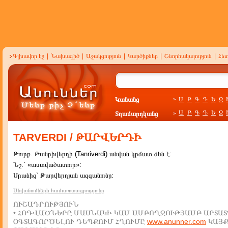
Գլխավոր էջ
|
Նախագիծ
|
Աջակցություն
|
Կարծիքներ
|
Շնորհակալություն
|
Հե
Կանանց
Ա
Բ
Գ
Դ
Ե
Զ
»
Ա
Բ
Գ
Դ
Ե
Զ
Տղամարդկանց
»
TARVERDI / ԹԱՐՎԵՐԴԻ
Թուրք. Թանրիվերդի (Tanriverdi) անվան կրճատ ձևն է:
Նշ.` «աստվածատուր»:
Սրանից` Թարվերդյան ազգանունը:
Անվանումների համառոտագրությունը
ՈՒՇԱԴՐՈՒԹՅՈՒՆ
• ՀՈԴՎԱԾՆԵՐԸ ՄԱՍՆԱԿԻ ԿԱՄ ԱՄԲՈՂՋՈՒԹՅԱՄԲ ԱՐՏԱՏ
ՕԳՏԱԳՈՐԾԵԼՈՒ ԴԵՊՔՈՒՄ ՀՂՈՒՄԸ
www.anunner.com
ԿԱՅ