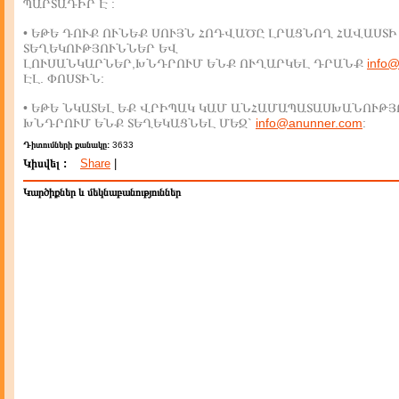
ՊԱՐՏԱԴԻՐ Է :
• ԵԹԵ ԴՈՒՔ ՈՒՆԵՔ ՍՈՒՅՆ ՀՈԴՎԱԾԸ ԼՐԱՑՆՈՂ ՀԱՎԱՍՏԻ
ՏԵՂԵԿՈՒԹՅՈՒՆՆԵՐ ԵՎ
ԼՈՒՍԱՆԿԱՐՆԵՐ,ԽՆԴՐՈՒՄ ԵՆՔ ՈՒՂԱՐԿԵԼ ԴՐԱՆՔ
info
ԷԼ. ՓՈՍՏԻՆ:
• ԵԹԵ ՆԿԱՏԵԼ ԵՔ ՎՐԻՊԱԿ ԿԱՄ ԱՆՀԱՄԱՊԱՏԱՍԽԱՆՈՒԹՅ
ԽՆԴՐՈՒՄ ԵՆՔ ՏԵՂԵԿԱՑՆԵԼ ՄԵԶ`
info@anunner.com
:
Դիտումների քանակը:
3633
Կիսվել :
Share
|
Կարծիքներ և մեկնաբանություններ