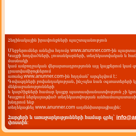
Հեղինակային իրավունքների պաշտպանություն
Մեջբերումներ անելիս հղումը www.anunner.com-ին պարտադ
Կայքի հոդվածների, լուսանկարների, տեղեկատվական և հան
մասնակի
կամ ամբողջական վերարտադրությունն այլ կայքերում կամ 
լրատվամիջոցներում
առանց www.anunner.com-ին հղղման՝ արգելվում է:
Գովազդների բովանդակության, ինչպես նաև օգտատերերի կ
մեկնաբանությունների
և կարծիքների համար կայքը պատասխանատվություն չի կրու
Կայքում ներկայացված տեղեկատվության անհամապատասխա
խնդրում ենք
տեղեկացնել www.anunner.com ադմենիստրացիային:
Հարցերի և առաջարկությունների համար գրել`
info@a
փոստին
: