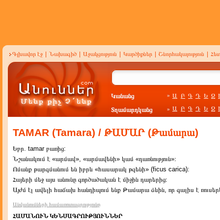
Գլխավոր էջ
|
Նախագիծ
|
Աջակցություն
|
Կարծիքներ
|
Շնորհակալություն
|
Հե
Կանանց
Ա
Բ
Գ
Դ
Ե
Զ
»
Ա
Բ
Գ
Դ
Ե
Զ
Տղամարդկանց
»
TAMAR (Tamara) / ԹԱՄԱՐ (Թամարա)
Եբր. tamar բառից:
Նշանակում է «արմավ», «արմավենի» կամ «դառնություն»։
Ոմանք թարգմանում են իբրև «հասարակ թզենի» (ficus carica):
Հայերի մեջ այս անունը գործածական է միջին դարերից։
Այժմ էլ ավելի հաճախ հանդիպում ենք Թամարա ձևին, որ գալիս է ռուսեր
Անվանումների համառոտագրությունը
ՀԱՄԱՆՈՒՆ ԿԵՆՍԱԳՐՈՒԹՅՈՒՆՆԵՐ