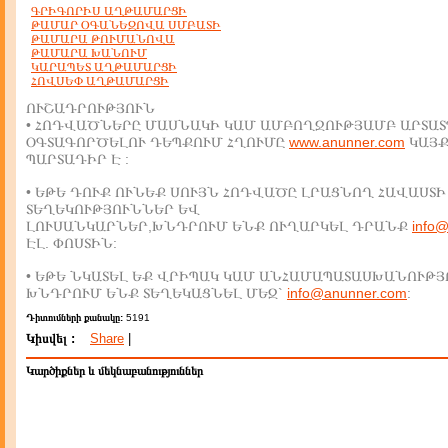
ԳՐԻԳՈՐԻՍ ԱՂԹԱՄԱՐՑԻ
ԹԱՄԱՐ ՕԳԱՆԵԶՈՎԱ ՍՄԲԱՏԻ
ԹԱՄԱՐԱ ԹՈՒՄԱՆՈՎԱ
ԹԱՄԱՐԱ ԽԱՆՈՒՄ
ԿԱՐԱՊԵՏ ԱՂԹԱՄԱՐՑԻ
ՀՈՎՍԵՓ ԱՂԹԱՄԱՐՑԻ
ՈՒՇԱԴՐՈՒԹՅՈՒՆ
• ՀՈԴՎԱԾՆԵՐԸ ՄԱՍՆԱԿԻ ԿԱՄ ԱՄԲՈՂՋՈՒԹՅԱՄԲ ԱՐՏԱՏ
ՕԳՏԱԳՈՐԾԵԼՈՒ ԴԵՊՔՈՒՄ ՀՂՈՒՄԸ
www.anunner.com
ԿԱՅ
ՊԱՐՏԱԴԻՐ Է :
• ԵԹԵ ԴՈՒՔ ՈՒՆԵՔ ՍՈՒՅՆ ՀՈԴՎԱԾԸ ԼՐԱՑՆՈՂ ՀԱՎԱՍՏԻ
ՏԵՂԵԿՈՒԹՅՈՒՆՆԵՐ ԵՎ
ԼՈՒՍԱՆԿԱՐՆԵՐ,ԽՆԴՐՈՒՄ ԵՆՔ ՈՒՂԱՐԿԵԼ ԴՐԱՆՔ
info
ԷԼ. ՓՈՍՏԻՆ:
• ԵԹԵ ՆԿԱՏԵԼ ԵՔ ՎՐԻՊԱԿ ԿԱՄ ԱՆՀԱՄԱՊԱՏԱՍԽԱՆՈՒԹՅ
ԽՆԴՐՈՒՄ ԵՆՔ ՏԵՂԵԿԱՑՆԵԼ ՄԵԶ`
info@anunner.com
:
Դիտումների քանակը:
5191
Կիսվել :
Share
|
Կարծիքներ և մեկնաբանություններ