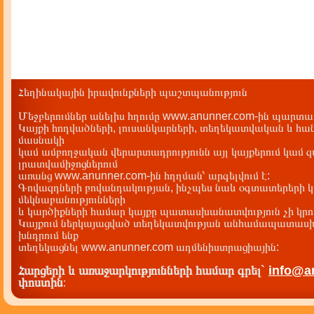
Հեղինակային իրավունքների պաշտպանություն
Մեջբերումներ անելիս հղումը www.anunner.com-ին պարտադ
Կայքի հոդվածների, լուսանկարների, տեղեկատվական և հան
մասնակի
կամ ամբողջական վերարտադրությունն այլ կայքերում կամ 
լրատվամիջոցներում
առանց www.anunner.com-ին հղղման՝ արգելվում է:
Գովազդների բովանդակության, ինչպես նաև օգտատերերի կ
մեկնաբանությունների
և կարծիքների համար կայքը պատասխանատվություն չի կրու
Կայքում ներկայացված տեղեկատվության անհամապատասխա
խնդրում ենք
տեղեկացնել www.anunner.com ադմենիստրացիային:
Հարցերի և առաջարկությունների համար գրել`
info@a
փոստին
: