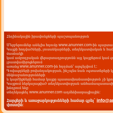
Հեղինակային իրավունքների պաշտպանություն
Մեջբերումներ անելիս հղումը www.anunner.com-ին պարտադ
Կայքի հոդվածների, լուսանկարների, տեղեկատվական և հան
մասնակի
կամ ամբողջական վերարտադրությունն այլ կայքերում կամ 
լրատվամիջոցներում
առանց www.anunner.com-ին հղղման՝ արգելվում է:
Գովազդների բովանդակության, ինչպես նաև օգտատերերի կ
մեկնաբանությունների
և կարծիքների համար կայքը պատասխանատվություն չի կրու
Կայքում ներկայացված տեղեկատվության անհամապատասխա
խնդրում ենք
տեղեկացնել www.anunner.com ադմենիստրացիային:
Հարցերի և առաջարկությունների համար գրել`
info@a
փոստին
: