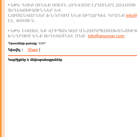
• ԵԹԵ ԴՈՒՔ ՈՒՆԵՔ ՍՈՒՅՆ ՀՈԴՎԱԾԸ ԼՐԱՑՆՈՂ ՀԱՎԱՍՏԻ
ՏԵՂԵԿՈՒԹՅՈՒՆՆԵՐ ԵՎ
ԼՈՒՍԱՆԿԱՐՆԵՐ,ԽՆԴՐՈՒՄ ԵՆՔ ՈՒՂԱՐԿԵԼ ԴՐԱՆՔ
info
ԷԼ. ՓՈՍՏԻՆ:
• ԵԹԵ ՆԿԱՏԵԼ ԵՔ ՎՐԻՊԱԿ ԿԱՄ ԱՆՀԱՄԱՊԱՏԱՍԽԱՆՈՒԹՅ
ԽՆԴՐՈՒՄ ԵՆՔ ՏԵՂԵԿԱՑՆԵԼ ՄԵԶ`
info@anunner.com
:
Դիտումների քանակը:
3197
Կիսվել :
Share
|
Կարծիքներ և մեկնաբանություններ