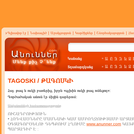
Գլխավոր էջ
|
Նախագիծ
|
Աջակցություն
|
Կարծիքներ
|
Շնորհակալություն
|
Հե
Կանանց
Ա
Բ
Գ
Դ
Ե
Զ
»
Ա
Բ
Գ
Դ
Ե
Զ
Տղամարդկանց
»
TAGOSKI / ԹԱԳՈՍԿԻ
Հայ. թագ և ոսկի բառերից, իբրև «գլխին ոսկի թագ ունեցող»։
Գործածական անուն էր միջին դարերում։
Անվանումների համառոտագրությունը
ՈՒՇԱԴՐՈՒԹՅՈՒՆ
• ՀՈԴՎԱԾՆԵՐԸ ՄԱՍՆԱԿԻ ԿԱՄ ԱՄԲՈՂՋՈՒԹՅԱՄԲ ԱՐՏԱՏ
ՕԳՏԱԳՈՐԾԵԼՈՒ ԴԵՊՔՈՒՄ ՀՂՈՒՄԸ
www.anunner.com
ԿԱՅ
ՊԱՐՏԱԴԻՐ Է :