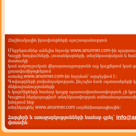
Հեղինակային իրավունքների պաշտպանություն
Մեջբերումներ անելիս հղումը www.anunner.com-ին պարտադ
Կայքի հոդվածների, լուսանկարների, տեղեկատվական և հան
մասնակի
կամ ամբողջական վերարտադրությունն այլ կայքերում կամ 
լրատվամիջոցներում
առանց www.anunner.com-ին հղղման՝ արգելվում է:
Գովազդների բովանդակության, ինչպես նաև օգտատերերի կ
մեկնաբանությունների
և կարծիքների համար կայքը պատասխանատվություն չի կրու
Կայքում ներկայացված տեղեկատվության անհամապատասխա
խնդրում ենք
տեղեկացնել www.anunner.com ադմենիստրացիային:
Հարցերի և առաջարկությունների համար գրել`
info@a
փոստին
: