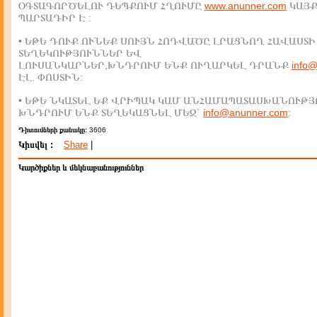
ՕԳՏԱԳՈՐԾԵԼՈՒ ԴԵՊՔՈՒՄ ՀՂՈՒՄԸ
www.anunner.com
ԿԱՅ
ՊԱՐՏԱԴԻՐ Է :
• ԵԹԵ ԴՈՒՔ ՈՒՆԵՔ ՍՈՒՅՆ ՀՈԴՎԱԾԸ ԼՐԱՑՆՈՂ ՀԱՎԱՍՏԻ
ՏԵՂԵԿՈՒԹՅՈՒՆՆԵՐ ԵՎ
ԼՈՒՍԱՆԿԱՐՆԵՐ,ԽՆԴՐՈՒՄ ԵՆՔ ՈՒՂԱՐԿԵԼ ԴՐԱՆՔ
info
ԷԼ. ՓՈՍՏԻՆ:
• ԵԹԵ ՆԿԱՏԵԼ ԵՔ ՎՐԻՊԱԿ ԿԱՄ ԱՆՀԱՄԱՊԱՏԱՍԽԱՆՈՒԹՅ
ԽՆԴՐՈՒՄ ԵՆՔ ՏԵՂԵԿԱՑՆԵԼ ՄԵԶ`
info@anunner.com
:
Դիտումների քանակը:
3606
Կիսվել :
Share
|
Կարծիքներ և մեկնաբանություններ