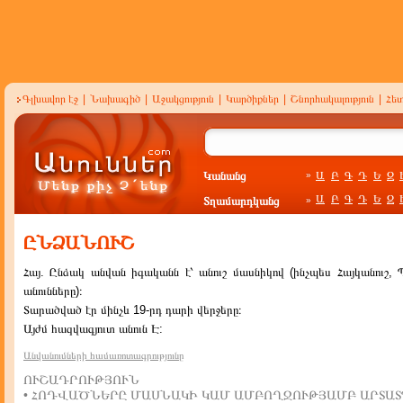
Գլխավոր էջ
|
Նախագիծ
|
Աջակցություն
|
Կարծիքներ
|
Շնորհակալություն
|
Հե
Կանանց
Ա
Բ
Գ
Դ
Ե
Զ
»
Ա
Բ
Գ
Դ
Ե
Զ
Տղամարդկանց
»
ԸՆՁԱՆՈՒՇ
Հայ. Ընձակ անվան իգականն է՝ անուշ մասնիկով (ինչպես Հայկանուշ, 
անունները)։
Տարածված էր մինչև 19-րդ դարի վերջերը։
Այժմ հազվագյուտ անուն Է:
Անվանումների համառոտագրությունը
ՈՒՇԱԴՐՈՒԹՅՈՒՆ
• ՀՈԴՎԱԾՆԵՐԸ ՄԱՍՆԱԿԻ ԿԱՄ ԱՄԲՈՂՋՈՒԹՅԱՄԲ ԱՐՏԱՏ