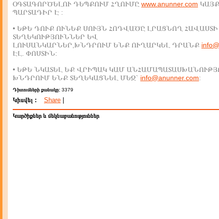
ՕԳՏԱԳՈՐԾԵԼՈՒ ԴԵՊՔՈՒՄ ՀՂՈՒՄԸ
www.anunner.com
ԿԱՅ
ՊԱՐՏԱԴԻՐ Է :
• ԵԹԵ ԴՈՒՔ ՈՒՆԵՔ ՍՈՒՅՆ ՀՈԴՎԱԾԸ ԼՐԱՑՆՈՂ ՀԱՎԱՍՏԻ
ՏԵՂԵԿՈՒԹՅՈՒՆՆԵՐ ԵՎ
ԼՈՒՍԱՆԿԱՐՆԵՐ,ԽՆԴՐՈՒՄ ԵՆՔ ՈՒՂԱՐԿԵԼ ԴՐԱՆՔ
info
ԷԼ. ՓՈՍՏԻՆ:
• ԵԹԵ ՆԿԱՏԵԼ ԵՔ ՎՐԻՊԱԿ ԿԱՄ ԱՆՀԱՄԱՊԱՏԱՍԽԱՆՈՒԹՅ
ԽՆԴՐՈՒՄ ԵՆՔ ՏԵՂԵԿԱՑՆԵԼ ՄԵԶ`
info@anunner.com
:
Դիտումների քանակը:
3379
Կիսվել :
Share
|
Կարծիքներ և մեկնաբանություններ