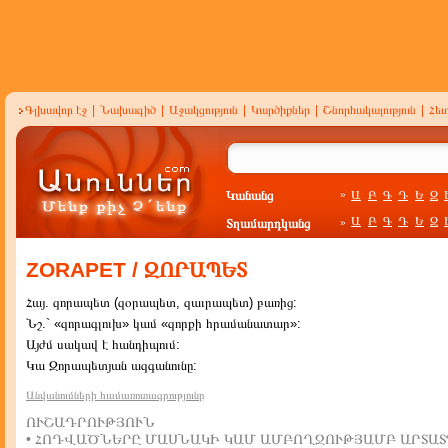
Գլխավոր էջ
|
Նախագիծ
|
Աջակցություն
|
Կարծիքներ
|
Շնորհակալություն
|
Հե
Կանանց
Ա
Բ
Գ
Դ
Ե
Զ
»
Ա
Բ
Գ
Դ
Ե
Զ
Տղամարդկանց
»
ZORAPET / ԶՈՐԱՊԵՏ
Հայ. զորապետ (զօրապետ, զաւրապետ) բառից:
Նշ.` «զորագլուխ» կամ «զորքի հրամանատար»:
Այժմ սակավ է հանդիպում:
Կա Զորապետյան ազգանունը:
Անվանումների համառոտագրությունը
ՈՒՇԱԴՐՈՒԹՅՈՒՆ
• ՀՈԴՎԱԾՆԵՐԸ ՄԱՍՆԱԿԻ ԿԱՄ ԱՄԲՈՂՋՈՒԹՅԱՄԲ ԱՐՏԱՏ