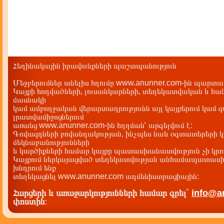
Հեղինակային իրավունքների պաշտպանություն
Մեջբերումներ անելիս հղումը www.anunner.com-ին պարտադ
Կայքի հոդվածների, լուսանկարների, տեղեկատվական և հան
մասնակի
կամ ամբողջական վերարտադրությունն այլ կայքերում կամ 
լրատվամիջոցներում
առանց www.anunner.com-ին հղղման՝ արգելվում է:
Գովազդների բովանդակության, ինչպես նաև օգտատերերի կ
մեկնաբանությունների
և կարծիքների համար կայքը պատասխանատվություն չի կրու
Կայքում ներկայացված տեղեկատվության անհամապատասխա
խնդրում ենք
տեղեկացնել www.anunner.com ադմենիստրացիային:
Հարցերի և առաջարկությունների համար գրել`
info@a
փոստին
: