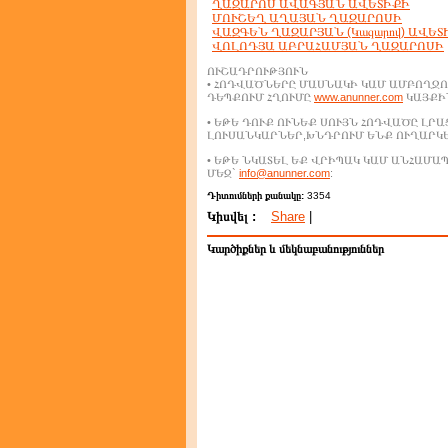
ՂԱԶԱՐՈՍ ԱՎԱԳՅԱՆ ԱՎԵՏԻՔԻ
ՄՈՒՇԵՂ ԱՂԱՅԱՆ ՂԱԶԱՐՈՍԻ
ՎԱԶԳԵՆ ՂԱԶԱՐՅԱՆ (Կազարով) ԱՎԵՏԻՍ
ՎՈԼՈԴՅԱ ԱԲՐԱՀԱՄՅԱՆ ՂԱԶԱՐՈՍԻ
ՈՒՇԱԴՐՈՒԹՅՈՒՆ
• ՀՈԴՎԱԾՆԵՐԸ ՄԱՍՆԱԿԻ ԿԱՄ ԱՄԲՈՂՋՈ
ԴԵՊՔՈՒՄ ՀՂՈՒՄԸ
www.anunner.com
ԿԱՅՔԻՆ
• ԵԹԵ ԴՈՒՔ ՈՒՆԵՔ ՍՈՒՅՆ ՀՈԴՎԱԾԸ ԼՐ
ԼՈՒՍԱՆԿԱՐՆԵՐ,ԽՆԴՐՈՒՄ ԵՆՔ ՈՒՂԱՐԿ
• ԵԹԵ ՆԿԱՏԵԼ ԵՔ ՎՐԻՊԱԿ ԿԱՄ ԱՆՀԱՄ
ՄԵԶ`
info@anunner.com
:
Դիտումների քանակը:
3354
Կիսվել :
Share
|
Կարծիքներ և մեկնաբանություններ