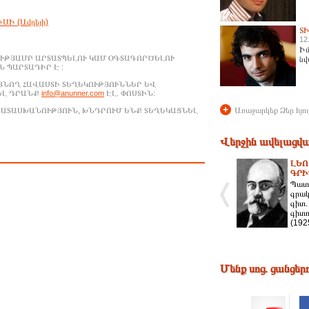
Ի (Ավդեյի)
Տ
12
Իմ
ՒԹՅԱՄԲ ԱՐՏԱՏՊԵԼՈՒ ԿԱՄ ՕԳՏԱԳՈՐԾԵԼՈՒ
նվ
 ՊԱՐՏԱԴԻՐ Է :
ԱՑՆՈՂ ՀԱՎԱՍՏԻ ՏԵՂԵԿՈՒԹՅՈՒՆՆԵՐ ԵՎ
ԵԼ ԴՐԱՆՔ
info@anunner.com
ԷԼ. ՓՈՍՏԻՆ:
+
Առաջարկեք Ձեր հյու
ԱՊԱՏԱՍԽԱՆՈՒԹՅՈՒՆ, ԽՆԴՐՈՒՄ ԵՆՔ ՏԵՂԵԿԱՑՆԵԼ
Վերջին ավելացվա
ԼԵՈ
ԳՐԻ
Պատմ
գրակ
գիտ.
գիտո
(192
Մենք սոց. ցանցեր