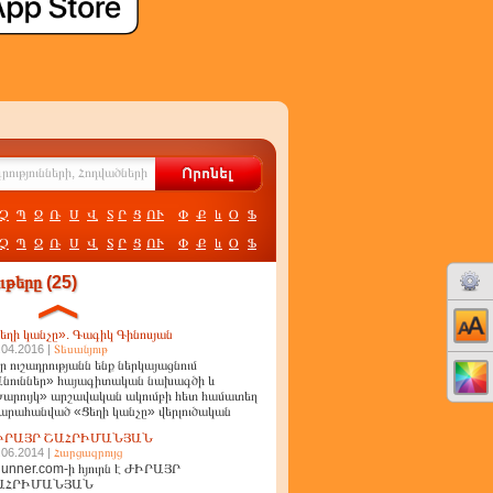
Չ
Պ
Ջ
Ռ
Ս
Վ
Տ
Ր
Ց
ՈՒ
Փ
Ք
և
Օ
Ֆ
Չ
Պ
Ջ
Ռ
Ս
Վ
Տ
Ր
Ց
ՈՒ
Փ
Ք
և
Օ
Ֆ
թերը (25)
եղի կանչը». Գագիկ Գինոսյան
.04.2016 |
Տեսանյութ
ր ուշադրությանն ենք ներկայացնում
նուններ» հայագիտական նախագծի և
արույկ» արշավական ակումբի հետ համատեղ
արահանված «Ցեղի կանչը» վերլուծական
ղոր
ԻՐԱՅՐ ՇԱՀՐԻՄԱՆՅԱՆ
.06.2014 |
Հարցազրույց
unner.com-ի հյուրն է ԺԻՐԱՅՐ
ԱՀՐԻՄԱՆՅԱՆ