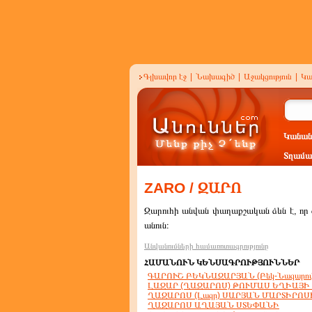
Գլխավոր էջ
|
Նախագիծ
|
Աջակցություն
|
Կա
Կանան
Տղամա
ZARO / ԶԱՐՈ
Զարուհի անվան փաղաքշական ձևն է, որ ժո
անուն։
Անվանումների համառոտագրությունը
ՀԱՄԱՆՈՒՆ ԿԵՆՍԱԳՐՈՒԹՅՈՒՆՆԵՐ
ԳԱՐՈՒՇ ԲԵԿՆԱԶԱՐՅԱՆ (Բեկ-Նազարո
ԼԱԶԱՐ (ՂԱԶԱՐՈՍ) ԹՈՒՄԱՍ ԵՂԻԱՅԻ 
ՂԱԶԱՐՈՍ (Լազր) ՍԱՐՅԱՆ ՄԱՐՏԻՐՈՍ
ՂԱԶԱՐՈՍ ԱՂԱՅԱՆ ՍՏԵՓԱՆԻ