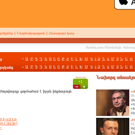
րծիքներ
|
Շնորհակալություն
|
Հետադարձ կապ
ց
Ա
Բ
Գ
Դ
Ե
Զ
Է
Ը
Թ
Ժ
Ի
Լ
Խ
Ծ
Կ
Հ
Ձ
Ղ
Ճ
Մ
Յ
Ն
Շ
Ո
»
Ա
Բ
Գ
Դ
Ե
Զ
Է
Ը
Թ
Ժ
Ի
Լ
Խ
Ծ
Կ
Հ
Ձ
Ղ
Ճ
Մ
Յ
Ն
Շ
Ո
րդկանց
»
Նախորդ տեսանյու
Գնահատել
+1
ղովուրդը գործածում է իբրև ինքնուրույն
«Ց
05
Ձե
«Ա
«Խ
նկ
հա
վ) ԻՎԱՆԻ
Ժ
(ԻԼՅԱՅԻ)
01
Ի
An
Շ