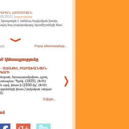
ԻԳՐԱՆ ՀԱՄԱՍՅԱՆ
.05.2013 |
Հարցազրույց
 երազանքն է ունենալ հայկական խումբ,
ագել հայ բարձրակարգ երաժիշտների հետ:
Բոլոր տեսանյութերը...
րին
ծ կենսագրությունը
 - ԱՌԱՔԵԼ ԲԱԲԱԽԱՆՅԱՆ
ԳՈՐԻ
աբան, հրապարակախոս, գրող,
անագետ: Պրոֆ. (1925), ՀԽՍՀ
 և արվ. ինստ-ի (1930-ից՝ ՀԽՍՀ
ւթյունների ինստ.) իսկական անդամ
5):
Ավելին...
ում