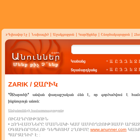
Գլխավոր էջ
|
Նախագիծ
|
Աջակցություն
|
Կարծիքներ
|
Շնորհակալություն
|
Հե
Կանանց
Ա
Բ
Գ
Դ
Ե
Զ
»
Ա
Բ
Գ
Դ
Ե
Զ
Տղամարդկանց
»
ZARIK / ԶԱՐԻԿ
*0Զարուհի* անվան փաղաքշական ձևն է, որ գործածվում է հա
ինքնուրույն անուն:
Անվանումների համառոտագրությունը
ՈՒՇԱԴՐՈՒԹՅՈՒՆ
• ՀՈԴՎԱԾՆԵՐԸ ՄԱՍՆԱԿԻ ԿԱՄ ԱՄԲՈՂՋՈՒԹՅԱՄԲ ԱՐՏԱՏ
ՕԳՏԱԳՈՐԾԵԼՈՒ ԴԵՊՔՈՒՄ ՀՂՈՒՄԸ
www.anunner.com
ԿԱՅ
ՊԱՐՏԱԴԻՐ Է :