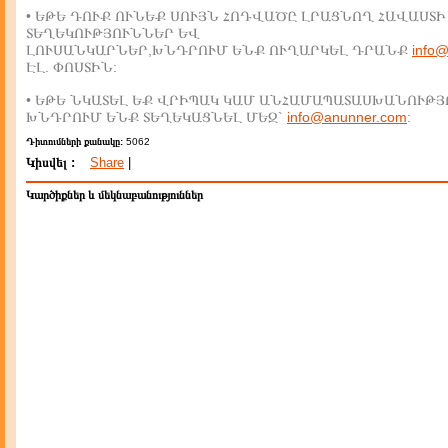
• ԵԹԵ ԴՈՒՔ ՈՒՆԵՔ ՍՈՒՅՆ ՀՈԴՎԱԾԸ ԼՐԱՑՆՈՂ ՀԱՎԱՍՏԻ
ՏԵՂԵԿՈՒԹՅՈՒՆՆԵՐ ԵՎ
ԼՈՒՍԱՆԿԱՐՆԵՐ,ԽՆԴՐՈՒՄ ԵՆՔ ՈՒՂԱՐԿԵԼ ԴՐԱՆՔ
info
ԷԼ. ՓՈՍՏԻՆ:
• ԵԹԵ ՆԿԱՏԵԼ ԵՔ ՎՐԻՊԱԿ ԿԱՄ ԱՆՀԱՄԱՊԱՏԱՍԽԱՆՈՒԹՅ
ԽՆԴՐՈՒՄ ԵՆՔ ՏԵՂԵԿԱՑՆԵԼ ՄԵԶ`
info@anunner.com
:
Դիտումների քանակը:
5062
Կիսվել :
Share
|
Կարծիքներ և մեկնաբանություններ