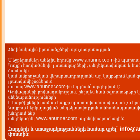
Հեղինակային իրավունքների պաշտպանություն
Մեջբերումներ անելիս հղումը www.anunner.com-ին պարտադ
Կայքի հոդվածների, լուսանկարների, տեղեկատվական և հան
մասնակի
կամ ամբողջական վերարտադրությունն այլ կայքերում կամ 
լրատվամիջոցներում
առանց www.anunner.com-ին հղղման՝ արգելվում է:
Գովազդների բովանդակության, ինչպես նաև օգտատերերի կ
մեկնաբանությունների
և կարծիքների համար կայքը պատասխանատվություն չի կրու
Կայքում ներկայացված տեղեկատվության անհամապատասխա
խնդրում ենք
տեղեկացնել www.anunner.com ադմենիստրացիային:
Հարցերի և առաջարկությունների համար գրել`
info@a
փոստին
: