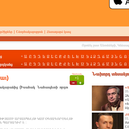
րծիքներ
|
Շնորհակալություն
|
Հետադարձ կապ
ց
Ա
Բ
Գ
Դ
Ե
Զ
Է
Ը
Թ
Ժ
Ի
Լ
Խ
Ծ
Կ
Հ
Ձ
Ղ
Ճ
Մ
Յ
Ն
Շ
Ո
»
Ա
Բ
Գ
Դ
Ե
Զ
Է
Ը
Թ
Ժ
Ի
Լ
Խ
Ծ
Կ
Հ
Ձ
Ղ
Ճ
Մ
Յ
Ն
Շ
Ո
րդկանց
»
Նախորդ տեսանյու
Գնահատել
աւ)
+1
 կտակարանից (Իսահակ Նահապետի որդու
«Ց
05
Ձե
«Ա
«Խ
նկ
հա
Ժ
01
ՒԹՅԱՄԲ ԱՐՏԱՏՊԵԼՈՒ ԿԱՄ ՕԳՏԱԳՈՐԾԵԼՈՒ
 ՊԱՐՏԱԴԻՐ Է :
An
Շ