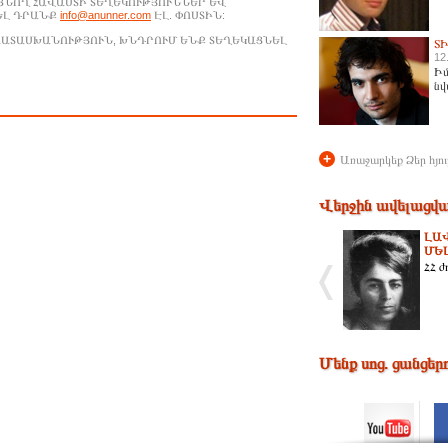
ԱՑՆՈՂ ՀԱՎԱՍՏԻ ՏԵՂԵԿՈՒԹՅՈՒՆՆԵՐ ԵՎ
ԵԼ ԴՐԱՆՔ
info@anunner.com
ԷԼ. ՓՈՍՏԻՆ:
ԱՊԱՏԱՍԽԱՆՈՒԹՅՈՒՆ, ԽՆԴՐՈՒՄ ԵՆՔ ՏԵՂԵԿԱՑՆԵԼ
Տ
12
Իմ
նվ
+
Առաջարկեք Ձեր հյու
Վերջին ավելացվա
ԼԱ
ՄԵ
ՀՀ ժ
Մենք սոց. ցանցեր