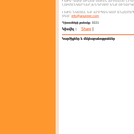
• ԵԹԵ ԴՈՒՔ ՈՒՆԵՔ ՍՈՒՅՆ ՀՈԴՎԱԾԸ ԼՐ
ԼՈՒՍԱՆԿԱՐՆԵՐ,ԽՆԴՐՈՒՄ ԵՆՔ ՈՒՂԱՐԿ
• ԵԹԵ ՆԿԱՏԵԼ ԵՔ ՎՐԻՊԱԿ ԿԱՄ ԱՆՀԱՄ
ՄԵԶ`
info@anunner.com
:
Դիտումների քանակը:
3221
Կիսվել :
Share
|
Կարծիքներ և մեկնաբանություններ