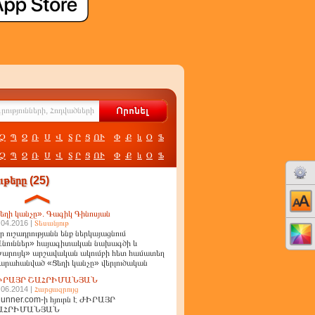
Չ
Պ
Ջ
Ռ
Ս
Վ
Տ
Ր
Ց
ՈՒ
Փ
Ք
և
Օ
Ֆ
Չ
Պ
Ջ
Ռ
Ս
Վ
Տ
Ր
Ց
ՈՒ
Փ
Ք
և
Օ
Ֆ
թերը (25)
եղի կանչը». Գագիկ Գինոսյան
.04.2016 |
Տեսանյութ
ր ուշադրությանն ենք ներկայացնում
նուններ» հայագիտական նախագծի և
արույկ» արշավական ակումբի հետ համատեղ
արահանված «Ցեղի կանչը» վերլուծական
ղոր
ԻՐԱՅՐ ՇԱՀՐԻՄԱՆՅԱՆ
.06.2014 |
Հարցազրույց
unner.com-ի հյուրն է ԺԻՐԱՅՐ
ԱՀՐԻՄԱՆՅԱՆ