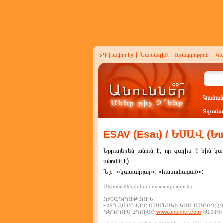
Գլխավոր էջ
|
Նախագիծ
|
Աջակցություն
|
Կա
Կանան
Տղամա
ESAV (Esaւ) / ԵՍԱՎ (Ես
Եբրայերեն անուն է, որ գալիս է հին
անունն է):
Նշ.` «կատարյալ», «հասունացած»:
Անվանումների համառոտագրությունը
ՈՒՇԱԴՐՈՒԹՅՈՒՆ
• ՀՈԴՎԱԾՆԵՐԸ ՄԱՍՆԱԿԻ ԿԱՄ ԱՄԲՈՂՋՈ
ԴԵՊՔՈՒՄ ՀՂՈՒՄԸ
www.anunner.com
ԿԱՅՔԻՆ