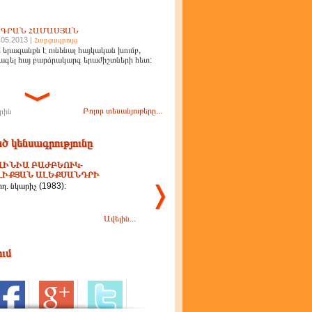
ԻԳՐԱՆ ՀԱՄԱՍՅԱՆ
.05.2013 |
Հարցազրույց
 երազանքն է ունենալ հայկական խումբ,
ագել հայ բարձրակարգ երաժիշտների հետ:
Բոլոր տեսանյութերը...
րին
ծ կենսագրությունը
ՎԻՆԻԱ ԲԱԺԲԵՈՒԿ-
ԼԻՔՅԱՆ ԱԼԵՔՍԱՆԴՐԻ
ող. նկարիչ (1983):
Ավելին...
ում