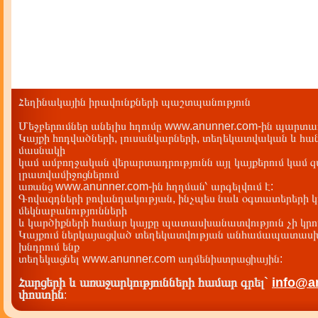
Հեղինակային իրավունքների պաշտպանություն
Մեջբերումներ անելիս հղումը www.anunner.com-ին պարտադ
Կայքի հոդվածների, լուսանկարների, տեղեկատվական և հան
մասնակի
կամ ամբողջական վերարտադրությունն այլ կայքերում կամ 
լրատվամիջոցներում
առանց www.anunner.com-ին հղղման՝ արգելվում է:
Գովազդների բովանդակության, ինչպես նաև օգտատերերի կ
մեկնաբանությունների
և կարծիքների համար կայքը պատասխանատվություն չի կրու
Կայքում ներկայացված տեղեկատվության անհամապատասխա
խնդրում ենք
տեղեկացնել www.anunner.com ադմենիստրացիային:
Հարցերի և առաջարկությունների համար գրել`
info@a
փոստին
: