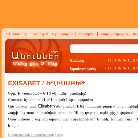
Գլխավոր էջ
|
Նախագիծ
|
Աջակցություն
|
Կարծիքներ
|
Շնորհակալություն
|
Հե
Կանանց
Ա
Բ
Գ
Դ
Ե
Զ
»
Ա
Բ
Գ
Դ
Ե
Զ
Տղամարդկանց
»
EXISABET / ԵՂԻՍԱԲԵԹ
Եբր. el «աստված» և sb «երդվել» բառերից:
Բառացի նշանակում է «Աստված է նրա երդումը»։
Այս անունը լատ. Elisabeth ձևից անցել է եվրոպական բոլոր ժողովուրդներ
Հայրի մեջ շատ տարածված անուն էր 19-րդ դարում, այժմ քիչ է գործածա
Սրա կրճատ և այլաձև արտահայտություններն են՝ Եղսիկ, Եղսան, Եղսո,
և այլն։
Անվանումների համառոտագրությունը