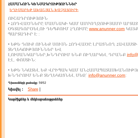
ՀԱՄԱՆՈՒՆ ԿԵՆՍԱԳՐՈՒԹՅՈՒՆՆԵՐ
ԵՂԻՍԱԲԵԹ ԱԽԱՇՅԱՆ ԽԱՉԱՏՈՒՐԻ
ՈՒՇԱԴՐՈՒԹՅՈՒՆ
• ՀՈԴՎԱԾՆԵՐԸ ՄԱՍՆԱԿԻ ԿԱՄ ԱՄԲՈՂՋՈՒԹՅԱՄԲ ԱՐՏԱՏ
ՕԳՏԱԳՈՐԾԵԼՈՒ ԴԵՊՔՈՒՄ ՀՂՈՒՄԸ
www.anunner.com
ԿԱՅ
ՊԱՐՏԱԴԻՐ Է :
• ԵԹԵ ԴՈՒՔ ՈՒՆԵՔ ՍՈՒՅՆ ՀՈԴՎԱԾԸ ԼՐԱՑՆՈՂ ՀԱՎԱՍՏԻ
ՏԵՂԵԿՈՒԹՅՈՒՆՆԵՐ ԵՎ
ԼՈՒՍԱՆԿԱՐՆԵՐ,ԽՆԴՐՈՒՄ ԵՆՔ ՈՒՂԱՐԿԵԼ ԴՐԱՆՔ
info
ԷԼ. ՓՈՍՏԻՆ:
• ԵԹԵ ՆԿԱՏԵԼ ԵՔ ՎՐԻՊԱԿ ԿԱՄ ԱՆՀԱՄԱՊԱՏԱՍԽԱՆՈՒԹՅ
ԽՆԴՐՈՒՄ ԵՆՔ ՏԵՂԵԿԱՑՆԵԼ ՄԵԶ`
info@anunner.com
:
Դիտումների քանակը:
5952
Կիսվել :
Share
|
Կարծիքներ և մեկնաբանություններ