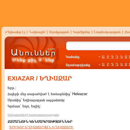
Գլխավոր էջ
|
Նախագիծ
|
Աջակցություն
|
Կարծիքներ
|
Շնորհակալություն
|
Հե
Կանանց
Ա
Բ
Գ
Դ
Ե
Զ
»
Ա
Բ
Գ
Դ
Ե
Զ
Տղամարդկանց
»
EXIAZAR / ԵՂԻԱԶԱՐ
Եբր.:
Հայերի մեջ տարածված է հունարենից` Heleazar:
Սրանից` Եղիազարյան ազգանունը:
Կրճատ` Եղո, Եղիկ:
Անվանումների համառոտագրությունը
ՀԱՄԱՆՈՒՆ ԿԵՆՍԱԳՐՈՒԹՅՈՒՆՆԵՐ
ԳՐԻԳՈՐ ԵՂԻԱԶԱՐՅԱՆ ԵՂԻԱԶԱՐԻ