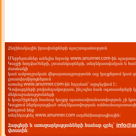
Հեղինակային իրավունքների պաշտպանություն
Մեջբերումներ անելիս հղումը www.anunner.com-ին պարտադ
Կայքի հոդվածների, լուսանկարների, տեղեկատվական և հան
մասնակի
կամ ամբողջական վերարտադրությունն այլ կայքերում կամ 
լրատվամիջոցներում
առանց www.anunner.com-ին հղղման՝ արգելվում է:
Գովազդների բովանդակության, ինչպես նաև օգտատերերի կ
մեկնաբանությունների
և կարծիքների համար կայքը պատասխանատվություն չի կրու
Կայքում ներկայացված տեղեկատվության անհամապատասխա
խնդրում ենք
տեղեկացնել www.anunner.com ադմենիստրացիային:
Հարցերի և առաջարկությունների համար գրել`
info@a
փոստին
: