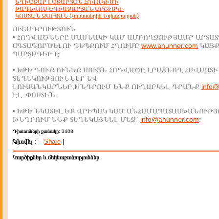
ԵՂԻԱԶԱՐ ԼԱԶԱՐՅԱՆ ՀՈՎԱԿԻՄԻ
ԹԱԴԵՎՈՍ ԵՂԻԱԶԱՐՅԱՆ ԱՐՇՒՍԿԻ
ԿՈՍՏԱՆ ԶԱՐՅԱՆ (Կոստանդին Եղիազարյան)
ՈՒՇԱԴՐՈՒԹՅՈՒՆ
• ՀՈԴՎԱԾՆԵՐԸ ՄԱՍՆԱԿԻ ԿԱՄ ԱՄԲՈՂՋՈՒԹՅԱՄԲ ԱՐՏԱՏ
ՕԳՏԱԳՈՐԾԵԼՈՒ ԴԵՊՔՈՒՄ ՀՂՈՒՄԸ
www.anunner.com
ԿԱՅ
ՊԱՐՏԱԴԻՐ Է :
• ԵԹԵ ԴՈՒՔ ՈՒՆԵՔ ՍՈՒՅՆ ՀՈԴՎԱԾԸ ԼՐԱՑՆՈՂ ՀԱՎԱՍՏԻ
ՏԵՂԵԿՈՒԹՅՈՒՆՆԵՐ ԵՎ
ԼՈՒՍԱՆԿԱՐՆԵՐ,ԽՆԴՐՈՒՄ ԵՆՔ ՈՒՂԱՐԿԵԼ ԴՐԱՆՔ
info
ԷԼ. ՓՈՍՏԻՆ:
• ԵԹԵ ՆԿԱՏԵԼ ԵՔ ՎՐԻՊԱԿ ԿԱՄ ԱՆՀԱՄԱՊԱՏԱՍԽԱՆՈՒԹՅ
ԽՆԴՐՈՒՄ ԵՆՔ ՏԵՂԵԿԱՑՆԵԼ ՄԵԶ`
info@anunner.com
:
Դիտումների քանակը:
3408
Կիսվել :
Share
|
Կարծիքներ և մեկնաբանություններ