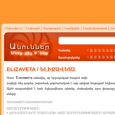
Գլխավոր էջ
|
Նախագիծ
|
Աջակցություն
|
Կարծիքներ
|
Շնորհակալություն
|
Հե
Կանանց
Ա
Բ
Գ
Դ
Ե
Զ
»
Ա
Բ
Գ
Դ
Ե
Զ
Տղամարդկանց
»
ELIZAVETA / ԵԼԻԶԱՎԵՏԱ
Ռուս. Елизавета անունից, որ եբրայական ծագում ունի։
Հայերի մեջ դարեր շարունակ գործածական է այս անվան հայացած Եղիսա
Այժմ տարածվում է նաև Ելիզավետա անունը, մանավանդ սրա փաղաքշ
ձևերը։
Անվանումների համառոտագրությունը
ՈՒՇԱԴՐՈՒԹՅՈՒՆ
• ՀՈԴՎԱԾՆԵՐԸ ՄԱՍՆԱԿԻ ԿԱՄ ԱՄԲՈՂՋՈՒԹՅԱՄԲ ԱՐՏԱՏ