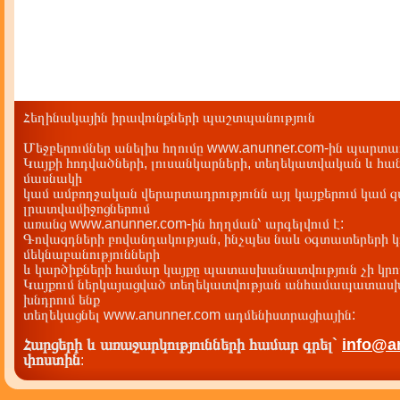
Հեղինակային իրավունքների պաշտպանություն
Մեջբերումներ անելիս հղումը www.anunner.com-ին պարտադ
Կայքի հոդվածների, լուսանկարների, տեղեկատվական և հան
մասնակի
կամ ամբողջական վերարտադրությունն այլ կայքերում կամ 
լրատվամիջոցներում
առանց www.anunner.com-ին հղղման՝ արգելվում է:
Գովազդների բովանդակության, ինչպես նաև օգտատերերի կ
մեկնաբանությունների
և կարծիքների համար կայքը պատասխանատվություն չի կրու
Կայքում ներկայացված տեղեկատվության անհամապատասխա
խնդրում ենք
տեղեկացնել www.anunner.com ադմենիստրացիային:
Հարցերի և առաջարկությունների համար գրել`
info@a
փոստին
: