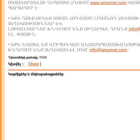
ՕԳՏԱԳՈՐԾԵԼՈՒ ԴԵՊՔՈՒՄ ՀՂՈՒՄԸ
www.anunner.com
ԿԱՅ
ՊԱՐՏԱԴԻՐ Է :
• ԵԹԵ ԴՈՒՔ ՈՒՆԵՔ ՍՈՒՅՆ ՀՈԴՎԱԾԸ ԼՐԱՑՆՈՂ ՀԱՎԱՍՏԻ
ՏԵՂԵԿՈՒԹՅՈՒՆՆԵՐ ԵՎ
ԼՈՒՍԱՆԿԱՐՆԵՐ,ԽՆԴՐՈՒՄ ԵՆՔ ՈՒՂԱՐԿԵԼ ԴՐԱՆՔ
info
ԷԼ. ՓՈՍՏԻՆ:
• ԵԹԵ ՆԿԱՏԵԼ ԵՔ ՎՐԻՊԱԿ ԿԱՄ ԱՆՀԱՄԱՊԱՏԱՍԽԱՆՈՒԹՅ
ԽՆԴՐՈՒՄ ԵՆՔ ՏԵՂԵԿԱՑՆԵԼ ՄԵԶ`
info@anunner.com
:
Դիտումների քանակը:
5599
Կիսվել :
Share
|
Կարծիքներ և մեկնաբանություններ