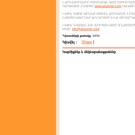
• ՀՈԴՎԱԾՆԵՐԸ ՄԱՍՆԱԿԻ ԿԱՄ ԱՄԲՈՂՋՈ
ԴԵՊՔՈՒՄ ՀՂՈՒՄԸ
www.anunner.com
ԿԱՅՔԻՆ
• ԵԹԵ ԴՈՒՔ ՈՒՆԵՔ ՍՈՒՅՆ ՀՈԴՎԱԾԸ ԼՐ
ԼՈՒՍԱՆԿԱՐՆԵՐ,ԽՆԴՐՈՒՄ ԵՆՔ ՈՒՂԱՐԿ
• ԵԹԵ ՆԿԱՏԵԼ ԵՔ ՎՐԻՊԱԿ ԿԱՄ ԱՆՀԱՄ
ՄԵԶ`
info@anunner.com
:
Դիտումների քանակը:
3454
Կիսվել :
Share
|
Կարծիքներ և մեկնաբանություններ