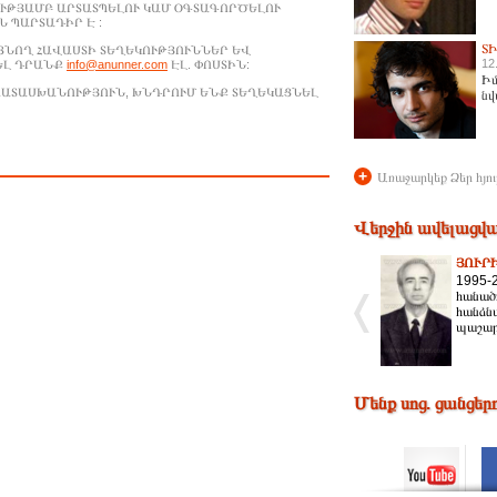
ՒԹՅԱՄԲ ԱՐՏԱՏՊԵԼՈՒ ԿԱՄ ՕԳՏԱԳՈՐԾԵԼՈՒ
 ՊԱՐՏԱԴԻՐ Է :
Տ
ԱՑՆՈՂ ՀԱՎԱՍՏԻ ՏԵՂԵԿՈՒԹՅՈՒՆՆԵՐ ԵՎ
12
ԵԼ ԴՐԱՆՔ
info@anunner.com
ԷԼ. ՓՈՍՏԻՆ:
Իմ
ԱՊԱՏԱՍԽԱՆՈՒԹՅՈՒՆ, ԽՆԴՐՈՒՄ ԵՆՔ ՏԵՂԵԿԱՑՆԵԼ
նվ
+
Առաջարկեք Ձեր հյու
Վերջին ավելացվա
ՅՈՒՐ
1995-
հանած
հանձն
պաշարն
Մենք սոց. ցանցեր