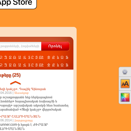
Չ
Պ
Ջ
Ռ
Ս
Վ
Տ
Ր
Ց
ՈՒ
Փ
Ք
և
Օ
Ֆ
Չ
Պ
Ջ
Ռ
Ս
Վ
Տ
Ր
Ց
ՈՒ
Փ
Ք
և
Օ
Ֆ
թերը (25)
եղի կանչը». Գագիկ Գինոսյան
.04.2016 |
Տեսանյութ
ր ուշադրությանն ենք ներկայացնում
նուններ» հայագիտական նախագծի և
արույկ» արշավական ակումբի հետ համատեղ
արահանված «Ցեղի կանչը» վերլուծական
ղոր
ԻՐԱՅՐ ՇԱՀՐԻՄԱՆՅԱՆ
.06.2014 |
Հարցազրույց
unner.com-ի հյուրն է ԺԻՐԱՅՐ
ԱՀՐԻՄԱՆՅԱՆ