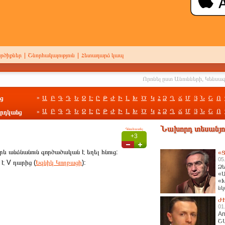
րծիքներ
|
Շնորհակալություն
|
Հետադարձ կապ
ց
Ա
Բ
Գ
Դ
Ե
Զ
Է
Ը
Թ
Ժ
Ի
Լ
Խ
Ծ
Կ
Հ
Ձ
Ղ
Ճ
Մ
Յ
Ն
Շ
Ո
»
Ա
Բ
Գ
Դ
Ե
Զ
Է
Ը
Թ
Ժ
Ի
Լ
Խ
Ծ
Կ
Հ
Ձ
Ղ
Ճ
Մ
Յ
Ն
Շ
Ո
րդկանց
»
Նախորդ տեսանյու
Գնահատել
+3
րև անձնանուն գործածական է եղել հնուց:
«Ց
05
 է V դարից (
Եզնիկ Կողբացի
):
Ձե
«Ա
«Խ
նկ
հա
Ժ
01
An
Շ