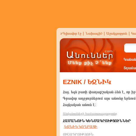
Գլխավոր էջ
|
Նախագիծ
|
Աջակցություն
|
Կա
Կանան
Տղամա
EZNIK / ԵԶՆԻԿ
Հայ. եզն բառի փաղաքշական ձևն է, որ իբ
Գրավոր աղբյուրներում այս անունը երևում
Հայկական անուն է:
Անվանումների համառոտագրությունը
ՀԱՄԱՆՈՒՆ ԿԵՆՍԱԳՐՈՒԹՅՈՒՆՆԵՐ
ԵԶՆԻԿ ԿՈՂԲԱՑԻ
ՈՒՇԱԴՐՈՒԹՅՈՒՆ