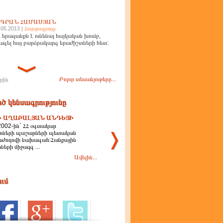
ԻԳՐԱՆ ՀԱՄԱՍՅԱՆ
.05.2013 |
Հարցազրույց
 երազանքն է ունենալ հայկական խումբ,
ագել հայ բարձրակարգ երաժիշտների հետ:
Բոլոր տեսանյութերը...
րին
ծ կենսագրությունը
Ի ԱՂԱԲԱԼՅԱՆ ԱՆԴԵՅԻ
2002-ին` ՀՀ օգտակար
ոների պաշարների պետական
աժողովի նախագահ:Հանքային
երի միջազգ ...
Ավելին...
ում