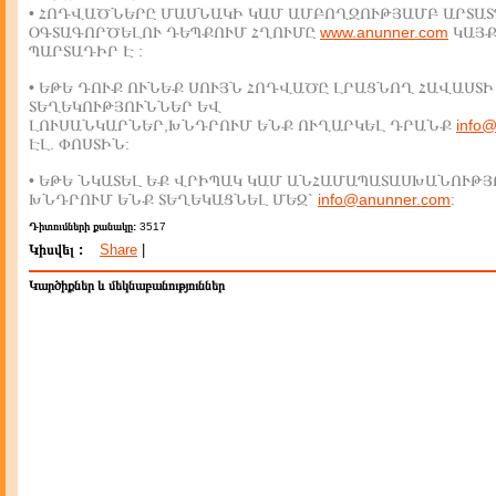
• ՀՈԴՎԱԾՆԵՐԸ ՄԱՍՆԱԿԻ ԿԱՄ ԱՄԲՈՂՋՈՒԹՅԱՄԲ ԱՐՏԱՏ
ՕԳՏԱԳՈՐԾԵԼՈՒ ԴԵՊՔՈՒՄ ՀՂՈՒՄԸ
www.anunner.com
ԿԱՅ
ՊԱՐՏԱԴԻՐ Է :
• ԵԹԵ ԴՈՒՔ ՈՒՆԵՔ ՍՈՒՅՆ ՀՈԴՎԱԾԸ ԼՐԱՑՆՈՂ ՀԱՎԱՍՏԻ
ՏԵՂԵԿՈՒԹՅՈՒՆՆԵՐ ԵՎ
ԼՈՒՍԱՆԿԱՐՆԵՐ,ԽՆԴՐՈՒՄ ԵՆՔ ՈՒՂԱՐԿԵԼ ԴՐԱՆՔ
info
ԷԼ. ՓՈՍՏԻՆ:
• ԵԹԵ ՆԿԱՏԵԼ ԵՔ ՎՐԻՊԱԿ ԿԱՄ ԱՆՀԱՄԱՊԱՏԱՍԽԱՆՈՒԹՅ
ԽՆԴՐՈՒՄ ԵՆՔ ՏԵՂԵԿԱՑՆԵԼ ՄԵԶ`
info@anunner.com
:
Դիտումների քանակը:
3517
Կիսվել :
Share
|
Կարծիքներ և մեկնաբանություններ