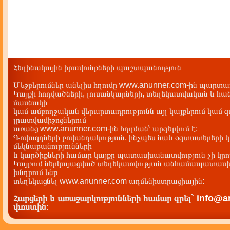
Հեղինակային իրավունքների պաշտպանություն
Մեջբերումներ անելիս հղումը www.anunner.com-ին պարտադ
Կայքի հոդվածների, լուսանկարների, տեղեկատվական և հան
մասնակի
կամ ամբողջական վերարտադրությունն այլ կայքերում կամ 
լրատվամիջոցներում
առանց www.anunner.com-ին հղղման՝ արգելվում է:
Գովազդների բովանդակության, ինչպես նաև օգտատերերի կ
մեկնաբանությունների
և կարծիքների համար կայքը պատասխանատվություն չի կրու
Կայքում ներկայացված տեղեկատվության անհամապատասխա
խնդրում ենք
տեղեկացնել www.anunner.com ադմենիստրացիային:
Հարցերի և առաջարկությունների համար գրել`
info@a
փոստին
: