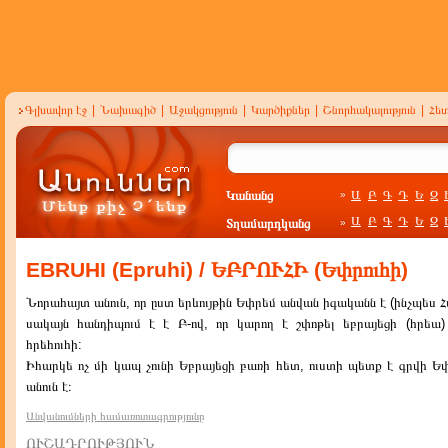
Գլխավոր էջ
|
Նախագիծ
|
Աջակցություն
|
Կարծիքներ
|
Շնորհակալություն
|
Հե
Կանանց
Ա
Բ
Գ
Դ
Ե
Զ
»
Ա
Բ
Գ
Դ
Ե
Զ
Տղամարդկանց
»
EBRUHI (Epruhi) / ԵԲՐՈՒՀԻ (Եփրուհի)
Նորահայտ անուն, որ ըստ երևույթին Եփրեմ անվան իգականն է (ինչպես Հա
սակայն հանդիպում է է Բ-ով, որ կարող է շփոթել եբրայեցի (հրեա
հրեհուհի:
Իհարկե ոչ մի կապ չունի Եբրայեցի բառի հետ, ուստի պետք է գրվի Եփ
անուն է։
Անվանումների համառոտագրությունը
ՈՒՇԱԴՐՈՒԹՅՈՒՆ