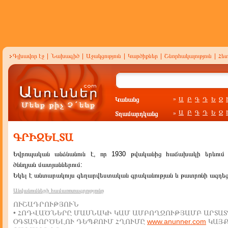
Գլխավոր էջ
|
Նախագիծ
|
Աջակցություն
|
Կարծիքներ
|
Շնորհակալություն
|
Հե
Կանանց
Ա
Բ
Գ
Դ
Ե
Զ
»
Ա
Բ
Գ
Դ
Ե
Զ
Տղամարդկանց
»
ԳՐԻԶԵԼՏԱ
Եվրոպական անձնանուն է, որ 1930 թվականից հաճախակի երևում
ծննդյան մատյաններում:
Եկել է անտարակույս գեղարվեստական գրականության և թատրոնի ազդեց
Անվանումների համառոտագրությունը
ՈՒՇԱԴՐՈՒԹՅՈՒՆ
• ՀՈԴՎԱԾՆԵՐԸ ՄԱՍՆԱԿԻ ԿԱՄ ԱՄԲՈՂՋՈՒԹՅԱՄԲ ԱՐՏԱՏ
ՕԳՏԱԳՈՐԾԵԼՈՒ ԴԵՊՔՈՒՄ ՀՂՈՒՄԸ
www.anunner.com
ԿԱՅ