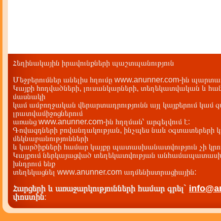
Հեղինակային իրավունքների պաշտպանություն
Մեջբերումներ անելիս հղումը www.anunner.com-ին պարտադ
Կայքի հոդվածների, լուսանկարների, տեղեկատվական և հան
մասնակի
կամ ամբողջական վերարտադրությունն այլ կայքերում կամ 
լրատվամիջոցներում
առանց www.anunner.com-ին հղղման՝ արգելվում է:
Գովազդների բովանդակության, ինչպես նաև օգտատերերի կ
մեկնաբանությունների
և կարծիքների համար կայքը պատասխանատվություն չի կրու
Կայքում ներկայացված տեղեկատվության անհամապատասխա
խնդրում ենք
տեղեկացնել www.anunner.com ադմենիստրացիային:
Հարցերի և առաջարկությունների համար գրել`
info@a
փոստին
: