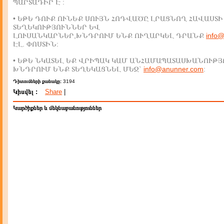
ՊԱՐՏԱԴԻՐ Է :
• ԵԹԵ ԴՈՒՔ ՈՒՆԵՔ ՍՈՒՅՆ ՀՈԴՎԱԾԸ ԼՐԱՑՆՈՂ ՀԱՎԱՍՏԻ
ՏԵՂԵԿՈՒԹՅՈՒՆՆԵՐ ԵՎ
ԼՈՒՍԱՆԿԱՐՆԵՐ,ԽՆԴՐՈՒՄ ԵՆՔ ՈՒՂԱՐԿԵԼ ԴՐԱՆՔ
info
ԷԼ. ՓՈՍՏԻՆ:
• ԵԹԵ ՆԿԱՏԵԼ ԵՔ ՎՐԻՊԱԿ ԿԱՄ ԱՆՀԱՄԱՊԱՏԱՍԽԱՆՈՒԹՅ
ԽՆԴՐՈՒՄ ԵՆՔ ՏԵՂԵԿԱՑՆԵԼ ՄԵԶ`
info@anunner.com
:
Դիտումների քանակը:
3194
Կիսվել :
Share
|
Կարծիքներ և մեկնաբանություններ