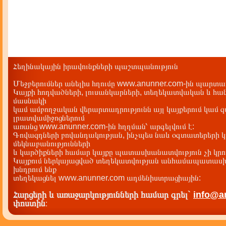
Հեղինակային իրավունքների պաշտպանություն
Մեջբերումներ անելիս հղումը www.anunner.com-ին պարտադ
Կայքի հոդվածների, լուսանկարների, տեղեկատվական և հան
մասնակի
կամ ամբողջական վերարտադրությունն այլ կայքերում կամ 
լրատվամիջոցներում
առանց www.anunner.com-ին հղղման՝ արգելվում է:
Գովազդների բովանդակության, ինչպես նաև օգտատերերի կ
մեկնաբանությունների
և կարծիքների համար կայքը պատասխանատվություն չի կրու
Կայքում ներկայացված տեղեկատվության անհամապատասխա
խնդրում ենք
տեղեկացնել www.anunner.com ադմենիստրացիային:
Հարցերի և առաջարկությունների համար գրել`
info@a
փոստին
: