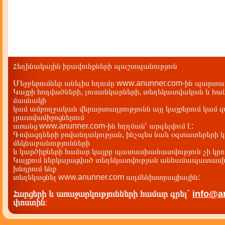
Հեղինակային իրավունքների պաշտպանություն
Մեջբերումներ անելիս հղումը www.anunner.com-ին պարտադ
Կայքի հոդվածների, լուսանկարների, տեղեկատվական և հան
մասնակի
կամ ամբողջական վերարտադրությունն այլ կայքերում կամ 
լրատվամիջոցներում
առանց www.anunner.com-ին հղղման՝ արգելվում է:
Գովազդների բովանդակության, ինչպես նաև օգտատերերի կ
մեկնաբանությունների
և կարծիքների համար կայքը պատասխանատվություն չի կրու
Կայքում ներկայացված տեղեկատվության անհամապատասխա
խնդրում ենք
տեղեկացնել www.anunner.com ադմենիստրացիային:
Հարցերի և առաջարկությունների համար գրել`
info@a
փոստին
: