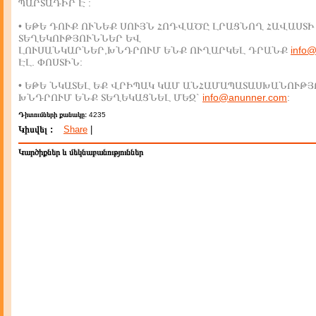
ՊԱՐՏԱԴԻՐ Է :
• ԵԹԵ ԴՈՒՔ ՈՒՆԵՔ ՍՈՒՅՆ ՀՈԴՎԱԾԸ ԼՐԱՑՆՈՂ ՀԱՎԱՍՏԻ
ՏԵՂԵԿՈՒԹՅՈՒՆՆԵՐ ԵՎ
ԼՈՒՍԱՆԿԱՐՆԵՐ,ԽՆԴՐՈՒՄ ԵՆՔ ՈՒՂԱՐԿԵԼ ԴՐԱՆՔ
info
ԷԼ. ՓՈՍՏԻՆ:
• ԵԹԵ ՆԿԱՏԵԼ ԵՔ ՎՐԻՊԱԿ ԿԱՄ ԱՆՀԱՄԱՊԱՏԱՍԽԱՆՈՒԹՅ
ԽՆԴՐՈՒՄ ԵՆՔ ՏԵՂԵԿԱՑՆԵԼ ՄԵԶ`
info@anunner.com
:
Դիտումների քանակը:
4235
Կիսվել :
Share
|
Կարծիքներ և մեկնաբանություններ