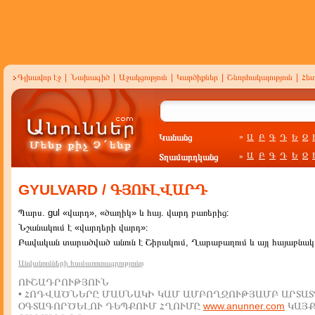
Գլխավոր էջ
|
Նախագիծ
|
Աջակցություն
|
Կարծիքներ
|
Շնորհակալություն
|
Հե
Կանանց
Ա
Բ
Գ
Դ
Ե
Զ
»
Ա
Բ
Գ
Դ
Ե
Զ
Տղամարդկանց
»
GYULVARD / ԳՅՈՒԼՎԱՐԴ
Պարս. gul «վարդ», «ծաղիկ» և հայ. վարդ բառերից:
Նշանակում է «վարդերի վարդ»։
Բավական տարածված անուն է Շիրակում, Ղարաբաղում և այլ հայաբնակ 
Անվանումների համառոտագրությունը
ՈՒՇԱԴՐՈՒԹՅՈՒՆ
• ՀՈԴՎԱԾՆԵՐԸ ՄԱՍՆԱԿԻ ԿԱՄ ԱՄԲՈՂՋՈՒԹՅԱՄԲ ԱՐՏԱՏ
ՕԳՏԱԳՈՐԾԵԼՈՒ ԴԵՊՔՈՒՄ ՀՂՈՒՄԸ
www.anunner.com
ԿԱՅ