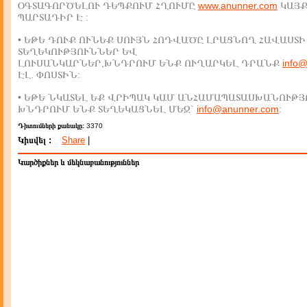
ՕԳՏԱԳՈՐԾԵԼՈՒ ԴԵՊՔՈՒՄ ՀՂՈՒՄԸ
www.anunner.com
ԿԱՅ
ՊԱՐՏԱԴԻՐ Է :
• ԵԹԵ ԴՈՒՔ ՈՒՆԵՔ ՍՈՒՅՆ ՀՈԴՎԱԾԸ ԼՐԱՑՆՈՂ ՀԱՎԱՍՏԻ
ՏԵՂԵԿՈՒԹՅՈՒՆՆԵՐ ԵՎ
ԼՈՒՍԱՆԿԱՐՆԵՐ,ԽՆԴՐՈՒՄ ԵՆՔ ՈՒՂԱՐԿԵԼ ԴՐԱՆՔ
info
ԷԼ. ՓՈՍՏԻՆ:
• ԵԹԵ ՆԿԱՏԵԼ ԵՔ ՎՐԻՊԱԿ ԿԱՄ ԱՆՀԱՄԱՊԱՏԱՍԽԱՆՈՒԹՅ
ԽՆԴՐՈՒՄ ԵՆՔ ՏԵՂԵԿԱՑՆԵԼ ՄԵԶ`
info@anunner.com
:
Դիտումների քանակը:
3370
Կիսվել :
Share
|
Կարծիքներ և մեկնաբանություններ