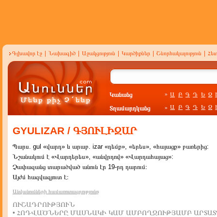
Գլխավոր էջ
|
Նախագիծ
|
Աջակցություն
|
Կարծիքներ
|
Շնորհակալություն
|
Հե
Կանանց
Ա
Բ
Գ
Դ
Ե
Զ
»
Ա
Բ
Գ
Դ
Ե
Զ
Տղամարդկանց
»
GYULIZAR / ԳՅՈՒԼԻԶԱՐ
Պարս. gul «վարդ» և արաբ. izar «դեմք», «երես», «հայացք» բառերից:
Նշանակում է «Վարդերես», «անվրդով» «Վարդահայաց»:
Չափազանց տարածված անուն էր 19-րդ դարում։
Այժմ հազվագյուտ է։
Անվանումների համառոտագրությունը
ՈՒՇԱԴՐՈՒԹՅՈՒՆ
• ՀՈԴՎԱԾՆԵՐԸ ՄԱՍՆԱԿԻ ԿԱՄ ԱՄԲՈՂՋՈՒԹՅԱՄԲ ԱՐՏԱՏ