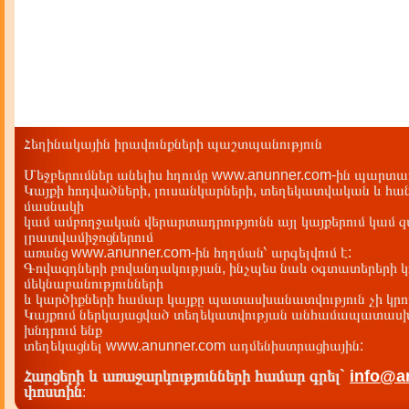
Հեղինակային իրավունքների պաշտպանություն
Մեջբերումներ անելիս հղումը www.anunner.com-ին պարտադ
Կայքի հոդվածների, լուսանկարների, տեղեկատվական և հան
մասնակի
կամ ամբողջական վերարտադրությունն այլ կայքերում կամ 
լրատվամիջոցներում
առանց www.anunner.com-ին հղղման՝ արգելվում է:
Գովազդների բովանդակության, ինչպես նաև օգտատերերի կ
մեկնաբանությունների
և կարծիքների համար կայքը պատասխանատվություն չի կրու
Կայքում ներկայացված տեղեկատվության անհամապատասխա
խնդրում ենք
տեղեկացնել www.anunner.com ադմենիստրացիային:
Հարցերի և առաջարկությունների համար գրել`
info@a
փոստին
: