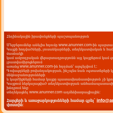
Հեղինակային իրավունքների պաշտպանություն
Մեջբերումներ անելիս հղումը www.anunner.com-ին պարտադ
Կայքի հոդվածների, լուսանկարների, տեղեկատվական և հան
մասնակի
կամ ամբողջական վերարտադրությունն այլ կայքերում կամ 
լրատվամիջոցներում
առանց www.anunner.com-ին հղղման՝ արգելվում է:
Գովազդների բովանդակության, ինչպես նաև օգտատերերի կ
մեկնաբանությունների
և կարծիքների համար կայքը պատասխանատվություն չի կրու
Կայքում ներկայացված տեղեկատվության անհամապատասխա
խնդրում ենք
տեղեկացնել www.anunner.com ադմենիստրացիային:
Հարցերի և առաջարկությունների համար գրել`
info@a
փոստին
: