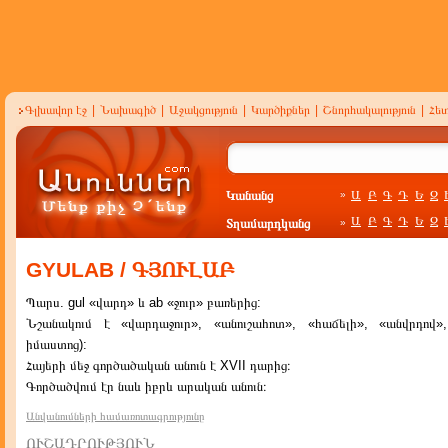
Գլխավոր էջ
|
Նախագիծ
|
Աջակցություն
|
Կարծիքներ
|
Շնորհակալություն
|
Հե
Կանանց
Ա
Բ
Գ
Դ
Ե
Զ
»
Ա
Բ
Գ
Դ
Ե
Զ
Տղամարդկանց
»
GYULAB / ԳՅՈՒԼԱԲ
Պարս. gul «վարդ» և ab «ջուր» բառերից:
Նշանակում է «վարդաջուր», «անուշահոտ», «հաճելի», «անվրդով»,
իմաստոց):
Հայերի մեջ գործածական անուն է XVII դարից։
Գործածվում էր նաև իբրև արական անուն։
Անվանումների համառոտագրությունը
ՈՒՇԱԴՐՈՒԹՅՈՒՆ