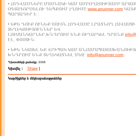
• ՀՈԴՎԱԾՆԵՐԸ ՄԱՍՆԱԿԻ ԿԱՄ ԱՄԲՈՂՋՈՒԹՅԱՄԲ ԱՐՏԱՏ
ՕԳՏԱԳՈՐԾԵԼՈՒ ԴԵՊՔՈՒՄ ՀՂՈՒՄԸ
www.anunner.com
ԿԱՅ
ՊԱՐՏԱԴԻՐ Է :
• ԵԹԵ ԴՈՒՔ ՈՒՆԵՔ ՍՈՒՅՆ ՀՈԴՎԱԾԸ ԼՐԱՑՆՈՂ ՀԱՎԱՍՏԻ
ՏԵՂԵԿՈՒԹՅՈՒՆՆԵՐ ԵՎ
ԼՈՒՍԱՆԿԱՐՆԵՐ,ԽՆԴՐՈՒՄ ԵՆՔ ՈՒՂԱՐԿԵԼ ԴՐԱՆՔ
info
ԷԼ. ՓՈՍՏԻՆ:
• ԵԹԵ ՆԿԱՏԵԼ ԵՔ ՎՐԻՊԱԿ ԿԱՄ ԱՆՀԱՄԱՊԱՏԱՍԽԱՆՈՒԹՅ
ԽՆԴՐՈՒՄ ԵՆՔ ՏԵՂԵԿԱՑՆԵԼ ՄԵԶ`
info@anunner.com
:
Դիտումների քանակը:
3348
Կիսվել :
Share
|
Կարծիքներ և մեկնաբանություններ