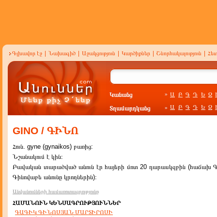
Գլխավոր էջ
|
Նախագիծ
|
Աջակցություն
|
Կարծիքներ
|
Շնորհակալություն
|
Հե
Կանանց
Ա
Բ
Գ
Դ
Ե
Զ
»
Ա
Բ
Գ
Դ
Ե
Զ
Տղամարդկանց
»
GINO / ԳԻՆՈ
Հուն. gyne (gynaikos) բառից:
Նշանակում է կին։
Բավական տարածված անուն էր հայերի մոտ 20 դարասկզբին (հաճախ Գի
Գինովաբե անունը կրողներին)։
Անվանումների համառոտագրությունը
ՀԱՄԱՆՈՒՆ ԿԵՆՍԱԳՐՈՒԹՅՈՒՆՆԵՐ
ԳԱԳԻԿ ԳԻՆՈՍՅԱՆ ՄԱՐՏԻՐՈՍԻ