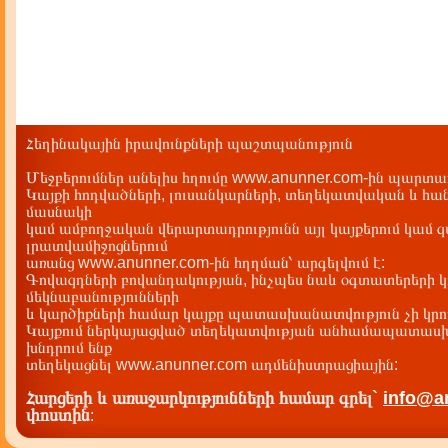
Հեղինակային իրավունքների պաշտպանություն
Մեջբերումներ անելիս հղումը www.anunner.com-ին պարտադ
Կայքի հոդվածների, լուսանկարների, տեղեկատվական և հան
մասնակի
կամ ամբողջական վերարտադրությունն այլ կայքերում կամ 
լրատվամիջոցներում
առանց www.anunner.com-ին հղղման՝ արգելվում է:
Գովազդների բովանդակության, ինչպես նաև օգտատերերի կ
մեկնաբանությունների
և կարծիքների համար կայքը պատասխանատվություն չի կրու
Կայքում ներկայացված տեղեկատվության անհամապատասխա
խնդրում ենք
տեղեկացնել www.anunner.com ադմենիստրացիային:
Հարցերի և առաջարկությունների համար գրել`
info@a
փոստին
: