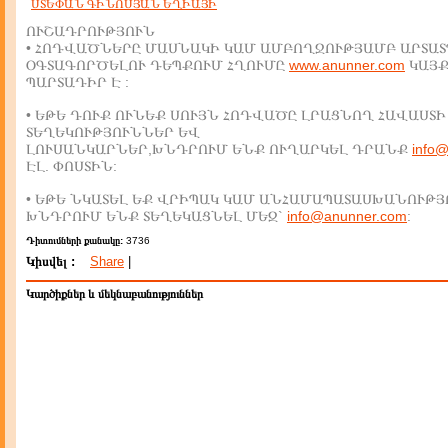
ՍՏԵՓԱՆ ԳԻՆՈՍՅԱՆ ԵՂԻԱՅԻ
ՈՒՇԱԴՐՈՒԹՅՈՒՆ
• ՀՈԴՎԱԾՆԵՐԸ ՄԱՍՆԱԿԻ ԿԱՄ ԱՄԲՈՂՋՈՒԹՅԱՄԲ ԱՐՏԱՏ
ՕԳՏԱԳՈՐԾԵԼՈՒ ԴԵՊՔՈՒՄ ՀՂՈՒՄԸ
www.anunner.com
ԿԱՅ
ՊԱՐՏԱԴԻՐ Է :
• ԵԹԵ ԴՈՒՔ ՈՒՆԵՔ ՍՈՒՅՆ ՀՈԴՎԱԾԸ ԼՐԱՑՆՈՂ ՀԱՎԱՍՏԻ
ՏԵՂԵԿՈՒԹՅՈՒՆՆԵՐ ԵՎ
ԼՈՒՍԱՆԿԱՐՆԵՐ,ԽՆԴՐՈՒՄ ԵՆՔ ՈՒՂԱՐԿԵԼ ԴՐԱՆՔ
info
ԷԼ. ՓՈՍՏԻՆ:
• ԵԹԵ ՆԿԱՏԵԼ ԵՔ ՎՐԻՊԱԿ ԿԱՄ ԱՆՀԱՄԱՊԱՏԱՍԽԱՆՈՒԹՅ
ԽՆԴՐՈՒՄ ԵՆՔ ՏԵՂԵԿԱՑՆԵԼ ՄԵԶ`
info@anunner.com
:
Դիտումների քանակը:
3736
Կիսվել :
Share
|
Կարծիքներ և մեկնաբանություններ